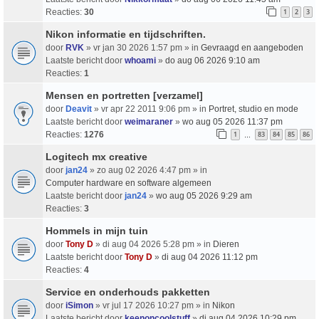
Reacties:
30
1
2
3
Nikon informatie en tijdschriften.
door
RVK
» vr jan 30 2026 1:57 pm » in
Gevraagd en aangeboden
Laatste bericht door
whoami
»
do aug 06 2026 9:10 am
Reacties:
1
Mensen en portretten [verzamel]
door
Deavit
» vr apr 22 2011 9:06 pm » in
Portret, studio en mode
Laatste bericht door
weimaraner
»
wo aug 05 2026 11:37 pm
Reacties:
1276
1
83
84
85
86
…
Logitech mx creative
door
jan24
» zo aug 02 2026 4:47 pm » in
Computer hardware en software algemeen
Laatste bericht door
jan24
»
wo aug 05 2026 9:29 am
Reacties:
3
Hommels in mijn tuin
door
Tony D
» di aug 04 2026 5:28 pm » in
Dieren
Laatste bericht door
Tony D
»
di aug 04 2026 11:12 pm
Reacties:
4
Service en onderhouds pakketten
door
iSimon
» vr jul 17 2026 10:27 pm » in
Nikon
Laatste bericht door
keenoncoolstuff
»
di aug 04 2026 10:29 pm