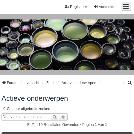
Registreer
Aanmelden
Forum
overzicht
Zoek
Actieve onderwerpen
Actieve onderwerpen
k
Ga naar uitgebreid zoeken
Zoek
Uitgebreid Zoeken
Er Zijn 19 Resultaten Gevonden • Pagina
1
Van
1