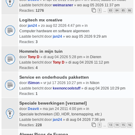
Laatste bericht door
weimaraner
»
wo aug 05 2026 11:37 pm
Reacties:
1276
1
83
84
85
86
…
Logitech mx creative
door
jan24
» zo aug 02 2026 4:47 pm » in
Computer hardware en software algemeen
Laatste bericht door
jan24
»
wo aug 05 2026 9:29 am
Reacties:
3
Hommels in mijn tuin
door
Tony D
» di aug 04 2026 5:28 pm » in
Dieren
Laatste bericht door
Tony D
»
di aug 04 2026 11:12 pm
Reacties:
4
Service en onderhouds pakketten
door
iSimon
» vr jul 17 2026 10:27 pm » in
Nikon
Laatste bericht door
keenoncoolstuff
»
di aug 04 2026 10:29 pm
Reacties:
1
Speciale bewerkingen [verzamel]
door
Deavit
» ma jan 24 2011 4:00 pm » in
Speciale technieken (3D, HDR, tonemapping, etc.)
Laatste bericht door
jan24
»
di aug 04 2026 7:36 pm
Reacties:
228
1
13
14
15
16
…
Alweer Picos de Europa.