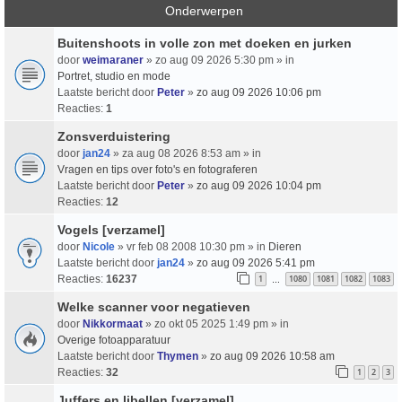
Onderwerpen
Buitenshoots in volle zon met doeken en jurken
door
weimaraner
» zo aug 09 2026 5:30 pm » in
Portret, studio en mode
Laatste bericht door
Peter
»
zo aug 09 2026 10:06 pm
Reacties:
1
Zonsverduistering
door
jan24
» za aug 08 2026 8:53 am » in
Vragen en tips over foto's en fotograferen
Laatste bericht door
Peter
»
zo aug 09 2026 10:04 pm
Reacties:
12
Vogels [verzamel]
door
Nicole
» vr feb 08 2008 10:30 pm » in
Dieren
Laatste bericht door
jan24
»
zo aug 09 2026 5:41 pm
Reacties:
16237
1
1080
1081
1082
1083
…
Welke scanner voor negatieven
door
Nikkormaat
» zo okt 05 2025 1:49 pm » in
Overige fotoapparatuur
Laatste bericht door
Thymen
»
zo aug 09 2026 10:58 am
Reacties:
32
1
2
3
Juffers en libellen [verzamel]