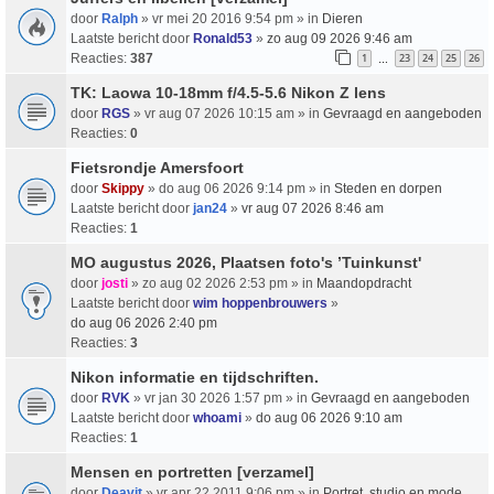
door
Ralph
» vr mei 20 2016 9:54 pm » in
Dieren
Laatste bericht door
Ronald53
»
zo aug 09 2026 9:46 am
Reacties:
387
1
23
24
25
26
…
TK: Laowa 10-18mm f/4.5-5.6 Nikon Z lens
door
RGS
» vr aug 07 2026 10:15 am » in
Gevraagd en aangeboden
Reacties:
0
Fietsrondje Amersfoort
door
Skippy
» do aug 06 2026 9:14 pm » in
Steden en dorpen
Laatste bericht door
jan24
»
vr aug 07 2026 8:46 am
Reacties:
1
MO augustus 2026, Plaatsen foto's ’Tuinkunst'
door
josti
» zo aug 02 2026 2:53 pm » in
Maandopdracht
Laatste bericht door
wim hoppenbrouwers
»
do aug 06 2026 2:40 pm
Reacties:
3
Nikon informatie en tijdschriften.
door
RVK
» vr jan 30 2026 1:57 pm » in
Gevraagd en aangeboden
Laatste bericht door
whoami
»
do aug 06 2026 9:10 am
Reacties:
1
Mensen en portretten [verzamel]
door
Deavit
» vr apr 22 2011 9:06 pm » in
Portret, studio en mode