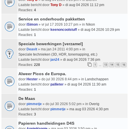
Laatste bericht door
Tony D
»
di aug 04 2026 11:12 pm
Reacties:
4
Service en onderhouds pakketten
door
iSimon
» vr jul 17 2026 10:27 pm » in
Nikon
Laatste bericht door
keenoncoolstuff
»
di aug 04 2026 10:29 pm
Reacties:
1
Speciale bewerkingen [verzamel]
door
Deavit
» ma jan 24 2011 4:00 pm » in
Speciale technieken (3D, HDR, tonemapping, etc.)
Laatste bericht door
jan24
»
di aug 04 2026 7:36 pm
Reacties:
228
1
13
14
15
16
…
Alweer Picos de Europa.
door
Hester
» do jul 30 2026 8:44 pm » in
Landschappen
Laatste bericht door
pallieter
»
di aug 04 2026 11:30 am
Reacties:
1
De Maas
door
pimmetje
» do jul 30 2026 5:02 pm » in
Overig
Laatste bericht door
pimmetje
»
ma aug 03 2026 4:30 pm
Reacties:
3
Papieren handleidingen D4S
door
AppieHappie
» ma aug 03 2026 3:50 pm » in