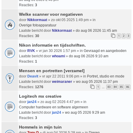
Reacties:
3
Welke scanner voor negatieven
door
Nikkormaat
» zo okt 05 2025 1:49 pm » in
Overige fotoapparatuur
Laatste bericht door
Nikkormaat
»
do aug 06 2026 11:45 am
Reacties:
30
1
2
3
Nikon informatie en tijdschriften.
door
RVK
» vr jan 30 2026 1:57 pm » in
Gevraagd en aangeboden
Laatste bericht door
whoami
»
do aug 06 2026 9:10 am
Reacties:
1
Mensen en portretten [verzamel]
door
Deavit
» vr apr 22 2011 9:06 pm » in
Portret, studio en mode
Laatste bericht door
weimaraner
»
wo aug 05 2026 11:37 pm
Reacties:
1276
1
83
84
85
86
…
Logitech mx creative
door
jan24
» zo aug 02 2026 4:47 pm » in
Computer hardware en software algemeen
Laatste bericht door
jan24
»
wo aug 05 2026 9:29 am
Reacties:
3
Hommels in mijn tuin
door
Tony D
» di aug 04 2026 5:28 pm » in
Dieren