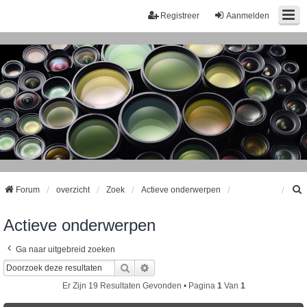
Registreer
Aanmelden
Forum
overzicht
Zoek
Actieve onderwerpen
Actieve onderwerpen
k
Ga naar uitgebreid zoeken
Zoek
Uitgebreid Zoeken
Er Zijn 19 Resultaten Gevonden • Pagina
1
Van
1