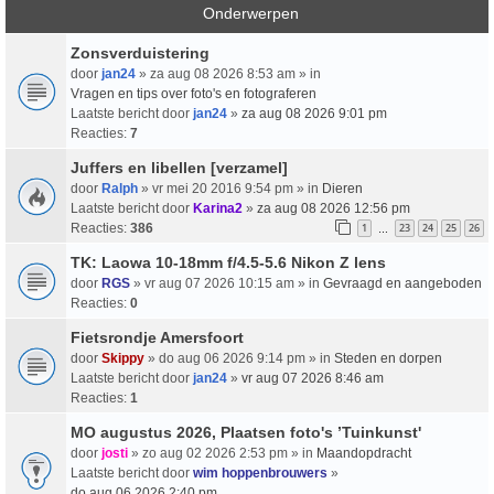
Onderwerpen
Zonsverduistering
door
jan24
» za aug 08 2026 8:53 am » in
Vragen en tips over foto's en fotograferen
Laatste bericht door
jan24
»
za aug 08 2026 9:01 pm
Reacties:
7
Juffers en libellen [verzamel]
door
Ralph
» vr mei 20 2016 9:54 pm » in
Dieren
Laatste bericht door
Karina2
»
za aug 08 2026 12:56 pm
Reacties:
386
1
23
24
25
26
…
TK: Laowa 10-18mm f/4.5-5.6 Nikon Z lens
door
RGS
» vr aug 07 2026 10:15 am » in
Gevraagd en aangeboden
Reacties:
0
Fietsrondje Amersfoort
door
Skippy
» do aug 06 2026 9:14 pm » in
Steden en dorpen
Laatste bericht door
jan24
»
vr aug 07 2026 8:46 am
Reacties:
1
MO augustus 2026, Plaatsen foto's ’Tuinkunst'
door
josti
» zo aug 02 2026 2:53 pm » in
Maandopdracht
Laatste bericht door
wim hoppenbrouwers
»
do aug 06 2026 2:40 pm