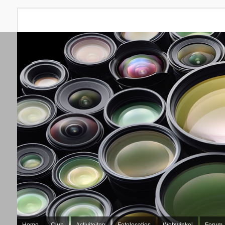
Home
Club
Activiteiten
Fotolocaties
Webwinkel
Forum