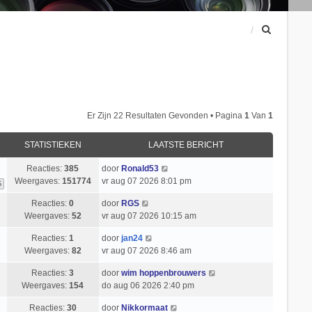
Z
o
e
k
Er Zijn 22 Resultaten Gevonden • Pagina
1
Van
1
STATISTIEKEN
LAATSTE BERICHT
Reacties:
385
door
Ronald53
Weergaves:
151774
vr aug 07 2026 8:01 pm
6
Reacties:
0
door
RGS
Weergaves:
52
vr aug 07 2026 10:15 am
Reacties:
1
door
jan24
Weergaves:
82
vr aug 07 2026 8:46 am
Reacties:
3
door
wim hoppenbrouwers
Weergaves:
154
do aug 06 2026 2:40 pm
Reacties:
30
door
Nikkormaat