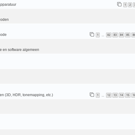
apparatuur
1
2
boden
mode
1
82
83
84
85
8
…
e en software algemeen
en (3D, HDR, tonemapping, etc.)
1
12
13
14
15
1
…