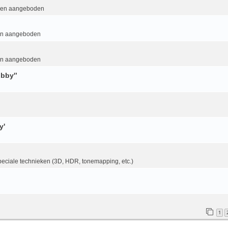
 en aangeboden
en aangeboden
en aangeboden
bby'’
y'
eciale technieken (3D, HDR, tonemapping, etc.)
1