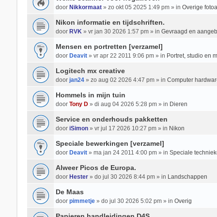
door
Nikkormaat
» zo okt 05 2025 1:49 pm » in
Overige foto
Nikon informatie en tijdschriften.
door
RVK
» vr jan 30 2026 1:57 pm » in
Gevraagd en aange
Mensen en portretten [verzamel]
door
Deavit
» vr apr 22 2011 9:06 pm » in
Portret, studio en 
Logitech mx creative
door
jan24
» zo aug 02 2026 4:47 pm » in
Computer hardwar
Hommels in mijn tuin
door
Tony D
» di aug 04 2026 5:28 pm » in
Dieren
Service en onderhouds pakketten
door
iSimon
» vr jul 17 2026 10:27 pm » in
Nikon
Speciale bewerkingen [verzamel]
door
Deavit
» ma jan 24 2011 4:00 pm » in
Speciale techniek
Alweer Picos de Europa.
door
Hester
» do jul 30 2026 8:44 pm » in
Landschappen
De Maas
door
pimmetje
» do jul 30 2026 5:02 pm » in
Overig
Papieren handleidingen D4S