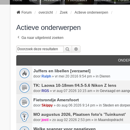
Forum
overzicht
Zoek
Actieve onderwerpen
Actieve onderwerpen
Ga naar uitgebreid zoeken
Zoek
Uitgebreid Zoeken
ONDE
Juffers en libellen [verzamel]
door
Ralph
» vr mei 20 2016 9:54 pm » in
Dieren
TK: Laowa 10-18mm f/4.5-5.6 Nikon Z lens
door
RGS
» vr aug 07 2026 10:15 am » in
Gevraagd en aan
Fietsrondje Amersfoort
door
Skippy
» do aug 06 2026 9:14 pm » in
Steden en dorpe
MO augustus 2026, Plaatsen foto's ’Tuinkunst'
door
josti
» zo aug 02 2026 2:53 pm » in
Maandopdracht
Welke scanner voor negatieven