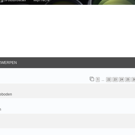
RWERPEN
1
22
23
24
25
2
…
geboden
n