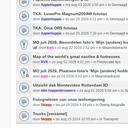
door
AppieHappie
» ma aug 03 2026 3:50 pm » in
Gevraagd
TKA: LowePro Magnum200AW fototas
door
AppieHappie
» do jun 25 2026 6:51 pm » in
Gevraagd 
TKA: Orca OR5 fototas
door
AppieHappie
» do jun 25 2026 7:29 pm » in
Gevraagd 
MO juli 2026, Beoordelen foto's ‘Mijn (andere) ho
door
josti
» zo aug 02 2026 2:32 pm » in
Maandopdracht
Map of the world's great castles & fortresses
door
RVK
» zo aug 02 2026 4:01 pm » in
Fotolocatie tips
MO juli 2026, Plaatsen foto's ’Mijn (andere) hobb
door
josti
» wo jul 01 2026 9:51 pm » in
Maandopdracht
Uitzicht dak Montevideo Rotterdam 3D
door
wim hoppenbrouwers
» za aug 01 2026 9:58 am » in
Sp
Fotograferen van onze leefomgeving
door
Skippy
» wo jul 29 2026 4:16 pm » in
Overig fotografie
Trucks [verzamel]
door
Skippy
» do aug 15 2024 10:50 pm » in
Transport