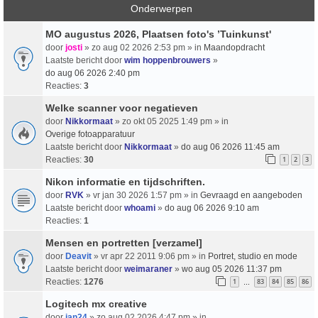
Onderwerpen
MO augustus 2026, Plaatsen foto's ’Tuinkunst'
door
josti
» zo aug 02 2026 2:53 pm » in
Maandopdracht
Laatste bericht door
wim hoppenbrouwers
»
do aug 06 2026 2:40 pm
Reacties:
3
Welke scanner voor negatieven
door
Nikkormaat
» zo okt 05 2025 1:49 pm » in
Overige fotoapparatuur
Laatste bericht door
Nikkormaat
»
do aug 06 2026 11:45 am
Reacties:
30
1
2
3
Nikon informatie en tijdschriften.
door
RVK
» vr jan 30 2026 1:57 pm » in
Gevraagd en aangeboden
Laatste bericht door
whoami
»
do aug 06 2026 9:10 am
Reacties:
1
Mensen en portretten [verzamel]
door
Deavit
» vr apr 22 2011 9:06 pm » in
Portret, studio en mode
Laatste bericht door
weimaraner
»
wo aug 05 2026 11:37 pm
Reacties:
1276
1
83
84
85
86
…
Logitech mx creative
door
jan24
» zo aug 02 2026 4:47 pm » in