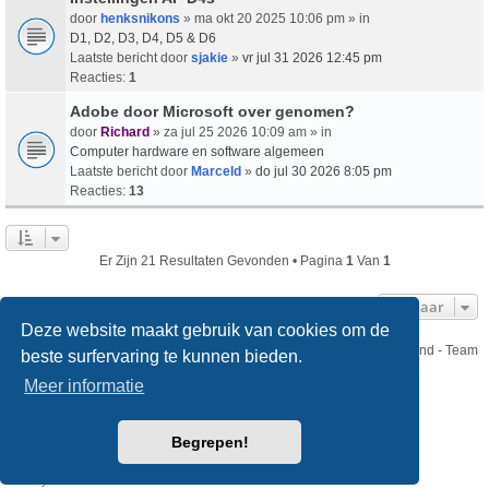
door
henksnikons
» ma okt 20 2025 10:06 pm » in
D1, D2, D3, D4, D5 & D6
Laatste bericht door
sjakie
»
vr jul 31 2026 12:45 pm
Reacties:
1
Adobe door Microsoft over genomen?
door
Richard
» za jul 25 2026 10:09 am » in
Computer hardware en software algemeen
Laatste bericht door
Marceld
»
do jul 30 2026 8:05 pm
Reacties:
13
Er Zijn 21 Resultaten Gevonden • Pagina
1
Van
1
Ga Naar
Deze website maakt gebruik van cookies om de
Nikon Club Nederland - Team
beste surfervaring te kunnen bieden.
Forum
Contact
Meer informatie
Copyright © Nikon Club Nederland 2023
Begrepen!
Powered by
phpBB
® Forum Software © phpBB Limited
Style
we_universal
created by INVENTEA & v12mike
Privacy
Gebruikersvoorwaarden