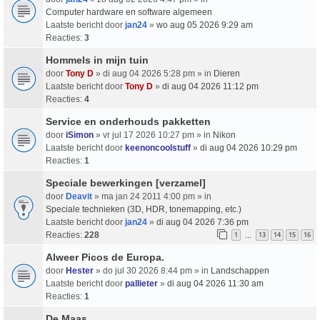
Computer hardware en software algemeen
Laatste bericht door
jan24
»
wo aug 05 2026 9:29 am
Reacties:
3
Hommels in mijn tuin
door
Tony D
» di aug 04 2026 5:28 pm » in
Dieren
Laatste bericht door
Tony D
»
di aug 04 2026 11:12 pm
Reacties:
4
Service en onderhouds pakketten
door
iSimon
» vr jul 17 2026 10:27 pm » in
Nikon
Laatste bericht door
keenoncoolstuff
»
di aug 04 2026 10:29 pm
Reacties:
1
Speciale bewerkingen [verzamel]
door
Deavit
» ma jan 24 2011 4:00 pm » in
Speciale technieken (3D, HDR, tonemapping, etc.)
Laatste bericht door
jan24
»
di aug 04 2026 7:36 pm
Reacties:
228
1
13
14
15
16
…
Alweer Picos de Europa.
door
Hester
» do jul 30 2026 8:44 pm » in
Landschappen
Laatste bericht door
pallieter
»
di aug 04 2026 11:30 am
Reacties:
1
De Maas