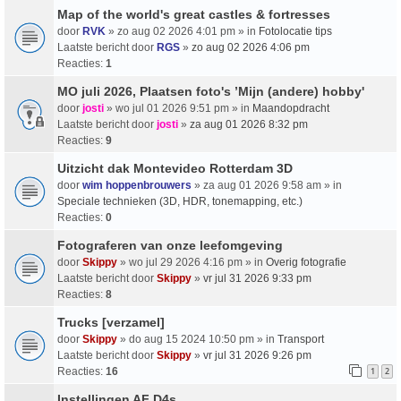
Map of the world's great castles & fortresses
door
RVK
» zo aug 02 2026 4:01 pm » in
Fotolocatie tips
Laatste bericht door
RGS
»
zo aug 02 2026 4:06 pm
Reacties:
1
MO juli 2026, Plaatsen foto's ’Mijn (andere) hobby'
door
josti
» wo jul 01 2026 9:51 pm » in
Maandopdracht
Laatste bericht door
josti
»
za aug 01 2026 8:32 pm
Reacties:
9
Uitzicht dak Montevideo Rotterdam 3D
door
wim hoppenbrouwers
» za aug 01 2026 9:58 am » in
Speciale technieken (3D, HDR, tonemapping, etc.)
Reacties:
0
Fotograferen van onze leefomgeving
door
Skippy
» wo jul 29 2026 4:16 pm » in
Overig fotografie
Laatste bericht door
Skippy
»
vr jul 31 2026 9:33 pm
Reacties:
8
Trucks [verzamel]
door
Skippy
» do aug 15 2024 10:50 pm » in
Transport
Laatste bericht door
Skippy
»
vr jul 31 2026 9:26 pm
Reacties:
16
1
2
Instellingen AF D4s