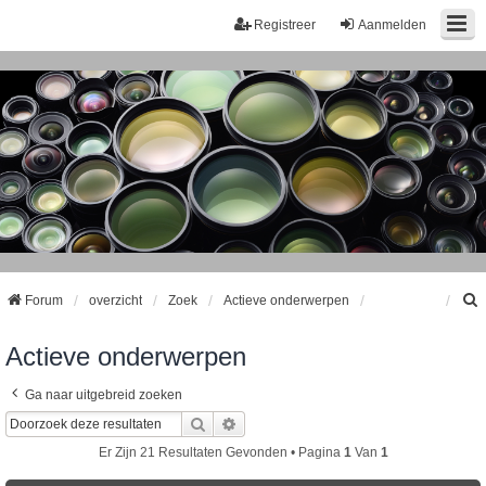
Registreer
Aanmelden
Forum
overzicht
Zoek
Actieve onderwerpen
Actieve onderwerpen
k
Ga naar uitgebreid zoeken
Zoek
Uitgebreid Zoeken
Er Zijn 21 Resultaten Gevonden • Pagina
1
Van
1