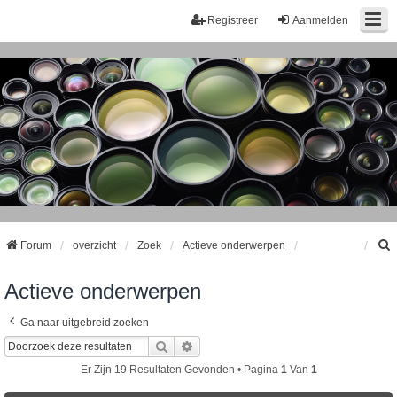
Registreer
Aanmelden
Forum
overzicht
Zoek
Actieve onderwerpen
Actieve onderwerpen
k
Ga naar uitgebreid zoeken
Zoek
Uitgebreid Zoeken
Er Zijn 19 Resultaten Gevonden • Pagina
1
Van
1