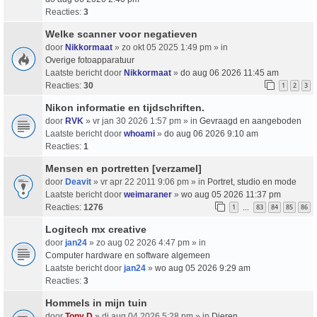
Reacties:
3
Welke scanner voor negatieven
door
Nikkormaat
» zo okt 05 2025 1:49 pm » in
Overige fotoapparatuur
Laatste bericht door
Nikkormaat
»
do aug 06 2026 11:45 am
Reacties:
30
1
2
3
Nikon informatie en tijdschriften.
door
RVK
» vr jan 30 2026 1:57 pm » in
Gevraagd en aangeboden
Laatste bericht door
whoami
»
do aug 06 2026 9:10 am
Reacties:
1
Mensen en portretten [verzamel]
door
Deavit
» vr apr 22 2011 9:06 pm » in
Portret, studio en mode
Laatste bericht door
weimaraner
»
wo aug 05 2026 11:37 pm
Reacties:
1276
1
83
84
85
86
…
Logitech mx creative
door
jan24
» zo aug 02 2026 4:47 pm » in
Computer hardware en software algemeen
Laatste bericht door
jan24
»
wo aug 05 2026 9:29 am
Reacties:
3
Hommels in mijn tuin
door
Tony D
» di aug 04 2026 5:28 pm » in
Dieren