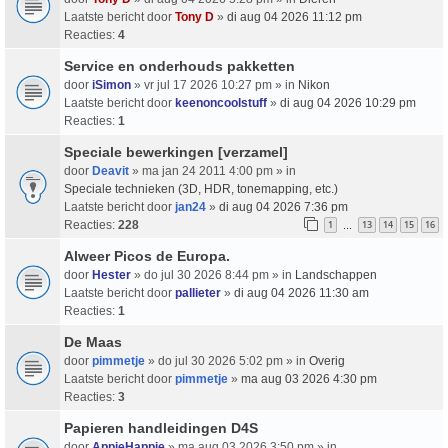
Laatste bericht door
Tony D
»
di aug 04 2026 11:12 pm
Reacties:
4
Service en onderhouds pakketten
door
iSimon
» vr jul 17 2026 10:27 pm » in
Nikon
Laatste bericht door
keenoncoolstuff
»
di aug 04 2026 10:29 pm
Reacties:
1
Speciale bewerkingen [verzamel]
door
Deavit
» ma jan 24 2011 4:00 pm » in
Speciale technieken (3D, HDR, tonemapping, etc.)
Laatste bericht door
jan24
»
di aug 04 2026 7:36 pm
Reacties:
228
1
13
14
15
16
…
Alweer Picos de Europa.
door
Hester
» do jul 30 2026 8:44 pm » in
Landschappen
Laatste bericht door
pallieter
»
di aug 04 2026 11:30 am
Reacties:
1
De Maas
door
pimmetje
» do jul 30 2026 5:02 pm » in
Overig
Laatste bericht door
pimmetje
»
ma aug 03 2026 4:30 pm
Reacties:
3
Papieren handleidingen D4S
door
AppieHappie
» ma aug 03 2026 3:50 pm » in