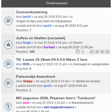
Onderwerpen
Zonsverduistering
door
jan24
» za aug 08 2026 8:53 am » in
Vragen en tips over foto's en fotograferen
Laatste bericht door
jan24
»
za aug 08 2026 9:01 pm
Reacties:
7
Juffers en libellen [verzamel]
door
Ralph
» vr mei 20 2016 9:54 pm » in
Dieren
Laatste bericht door
Karina2
»
za aug 08 2026 12:56 pm
Reacties:
386
1
23
24
25
26
…
TK: Laowa 10-18mm f/4.5-5.6 Nikon Z lens
door
RGS
» vr aug 07 2026 10:15 am » in
Gevraagd en aangeboden
Reacties:
0
Fietsrondje Amersfoort
door
Skippy
» do aug 06 2026 9:14 pm » in
Steden en dorpen
Laatste bericht door
jan24
»
vr aug 07 2026 8:46 am
Reacties:
1
MO augustus 2026, Plaatsen foto's ’Tuinkunst'
door
josti
» zo aug 02 2026 2:53 pm » in
Maandopdracht
Laatste bericht door
wim hoppenbrouwers
»
do aug 06 2026 2:40 pm