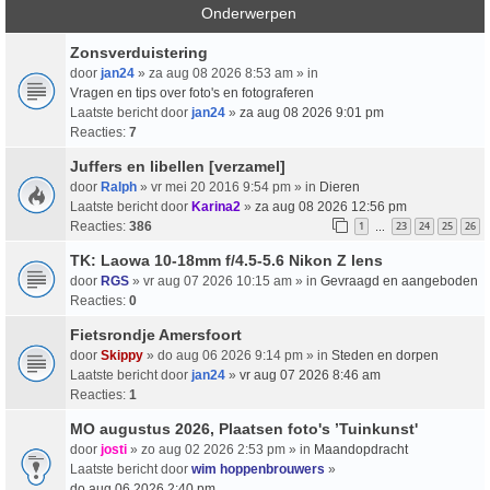
Onderwerpen
Zonsverduistering
door
jan24
» za aug 08 2026 8:53 am » in
Vragen en tips over foto's en fotograferen
Laatste bericht door
jan24
»
za aug 08 2026 9:01 pm
Reacties:
7
Juffers en libellen [verzamel]
door
Ralph
» vr mei 20 2016 9:54 pm » in
Dieren
Laatste bericht door
Karina2
»
za aug 08 2026 12:56 pm
Reacties:
386
1
23
24
25
26
…
TK: Laowa 10-18mm f/4.5-5.6 Nikon Z lens
door
RGS
» vr aug 07 2026 10:15 am » in
Gevraagd en aangeboden
Reacties:
0
Fietsrondje Amersfoort
door
Skippy
» do aug 06 2026 9:14 pm » in
Steden en dorpen
Laatste bericht door
jan24
»
vr aug 07 2026 8:46 am
Reacties:
1
MO augustus 2026, Plaatsen foto's ’Tuinkunst'
door
josti
» zo aug 02 2026 2:53 pm » in
Maandopdracht
Laatste bericht door
wim hoppenbrouwers
»
do aug 06 2026 2:40 pm