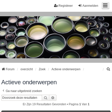
Registreer
Aanmelden
Forum
overzicht
Zoek
Actieve onderwerpen
Actieve onderwerpen
k
Ga naar uitgebreid zoeken
Zoek
Uitgebreid Zoeken
Er Zijn 19 Resultaten Gevonden • Pagina
1
Van
1