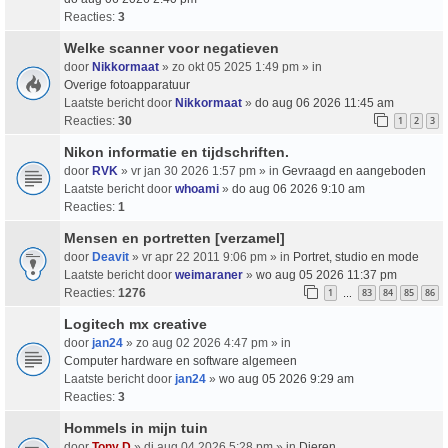
Reacties:
3
Welke scanner voor negatieven
door
Nikkormaat
» zo okt 05 2025 1:49 pm » in
Overige fotoapparatuur
Laatste bericht door
Nikkormaat
»
do aug 06 2026 11:45 am
Reacties:
30
1
2
3
Nikon informatie en tijdschriften.
door
RVK
» vr jan 30 2026 1:57 pm » in
Gevraagd en aangeboden
Laatste bericht door
whoami
»
do aug 06 2026 9:10 am
Reacties:
1
Mensen en portretten [verzamel]
door
Deavit
» vr apr 22 2011 9:06 pm » in
Portret, studio en mode
Laatste bericht door
weimaraner
»
wo aug 05 2026 11:37 pm
Reacties:
1276
1
83
84
85
86
…
Logitech mx creative
door
jan24
» zo aug 02 2026 4:47 pm » in
Computer hardware en software algemeen
Laatste bericht door
jan24
»
wo aug 05 2026 9:29 am
Reacties:
3
Hommels in mijn tuin
door
Tony D
» di aug 04 2026 5:28 pm » in
Dieren