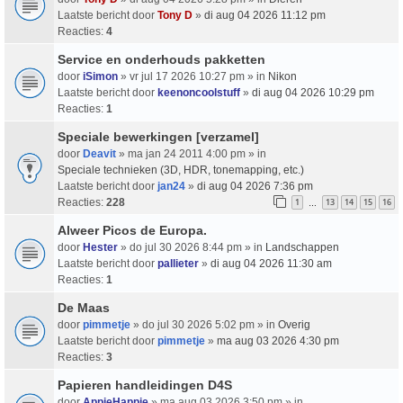
Laatste bericht door
Tony D
»
di aug 04 2026 11:12 pm
Reacties:
4
Service en onderhouds pakketten
door
iSimon
» vr jul 17 2026 10:27 pm » in
Nikon
Laatste bericht door
keenoncoolstuff
»
di aug 04 2026 10:29 pm
Reacties:
1
Speciale bewerkingen [verzamel]
door
Deavit
» ma jan 24 2011 4:00 pm » in
Speciale technieken (3D, HDR, tonemapping, etc.)
Laatste bericht door
jan24
»
di aug 04 2026 7:36 pm
Reacties:
228
1
13
14
15
16
…
Alweer Picos de Europa.
door
Hester
» do jul 30 2026 8:44 pm » in
Landschappen
Laatste bericht door
pallieter
»
di aug 04 2026 11:30 am
Reacties:
1
De Maas
door
pimmetje
» do jul 30 2026 5:02 pm » in
Overig
Laatste bericht door
pimmetje
»
ma aug 03 2026 4:30 pm
Reacties:
3
Papieren handleidingen D4S
door
AppieHappie
» ma aug 03 2026 3:50 pm » in