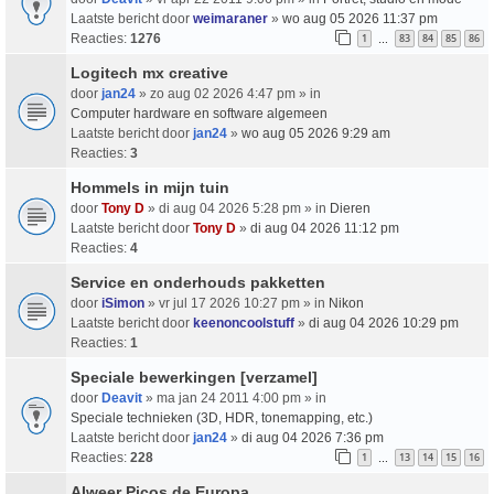
Laatste bericht door
weimaraner
»
wo aug 05 2026 11:37 pm
Reacties:
1276
1
83
84
85
86
…
Logitech mx creative
door
jan24
» zo aug 02 2026 4:47 pm » in
Computer hardware en software algemeen
Laatste bericht door
jan24
»
wo aug 05 2026 9:29 am
Reacties:
3
Hommels in mijn tuin
door
Tony D
» di aug 04 2026 5:28 pm » in
Dieren
Laatste bericht door
Tony D
»
di aug 04 2026 11:12 pm
Reacties:
4
Service en onderhouds pakketten
door
iSimon
» vr jul 17 2026 10:27 pm » in
Nikon
Laatste bericht door
keenoncoolstuff
»
di aug 04 2026 10:29 pm
Reacties:
1
Speciale bewerkingen [verzamel]
door
Deavit
» ma jan 24 2011 4:00 pm » in
Speciale technieken (3D, HDR, tonemapping, etc.)
Laatste bericht door
jan24
»
di aug 04 2026 7:36 pm
Reacties:
228
1
13
14
15
16
…
Alweer Picos de Europa.