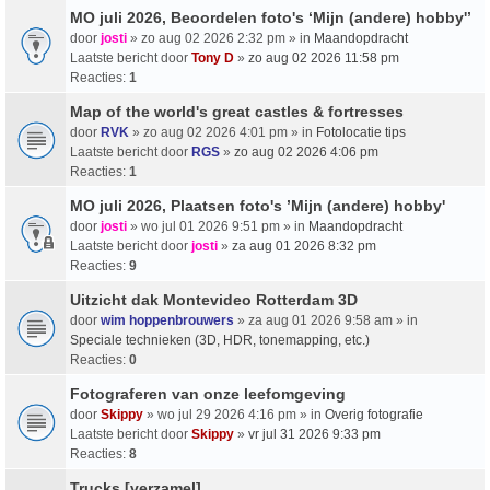
MO juli 2026, Beoordelen foto's ‘Mijn (andere) hobby'’
door
josti
» zo aug 02 2026 2:32 pm » in
Maandopdracht
Laatste bericht door
Tony D
»
zo aug 02 2026 11:58 pm
Reacties:
1
Map of the world's great castles & fortresses
door
RVK
» zo aug 02 2026 4:01 pm » in
Fotolocatie tips
Laatste bericht door
RGS
»
zo aug 02 2026 4:06 pm
Reacties:
1
MO juli 2026, Plaatsen foto's ’Mijn (andere) hobby'
door
josti
» wo jul 01 2026 9:51 pm » in
Maandopdracht
Laatste bericht door
josti
»
za aug 01 2026 8:32 pm
Reacties:
9
Uitzicht dak Montevideo Rotterdam 3D
door
wim hoppenbrouwers
» za aug 01 2026 9:58 am » in
Speciale technieken (3D, HDR, tonemapping, etc.)
Reacties:
0
Fotograferen van onze leefomgeving
door
Skippy
» wo jul 29 2026 4:16 pm » in
Overig fotografie
Laatste bericht door
Skippy
»
vr jul 31 2026 9:33 pm
Reacties:
8
Trucks [verzamel]