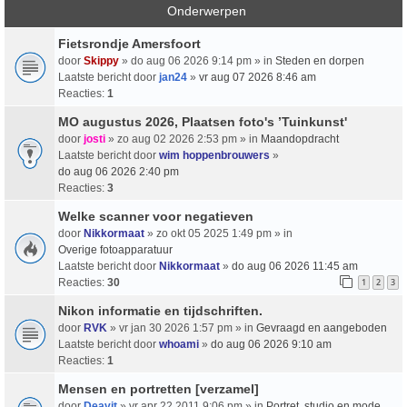
Onderwerpen
Fietsrondje Amersfoort
door
Skippy
» do aug 06 2026 9:14 pm » in
Steden en dorpen
Laatste bericht door
jan24
»
vr aug 07 2026 8:46 am
Reacties:
1
MO augustus 2026, Plaatsen foto's ’Tuinkunst'
door
josti
» zo aug 02 2026 2:53 pm » in
Maandopdracht
Laatste bericht door
wim hoppenbrouwers
»
do aug 06 2026 2:40 pm
Reacties:
3
Welke scanner voor negatieven
door
Nikkormaat
» zo okt 05 2025 1:49 pm » in
Overige fotoapparatuur
Laatste bericht door
Nikkormaat
»
do aug 06 2026 11:45 am
Reacties:
30
1
2
3
Nikon informatie en tijdschriften.
door
RVK
» vr jan 30 2026 1:57 pm » in
Gevraagd en aangeboden
Laatste bericht door
whoami
»
do aug 06 2026 9:10 am
Reacties:
1
Mensen en portretten [verzamel]
door
Deavit
» vr apr 22 2011 9:06 pm » in
Portret, studio en mode