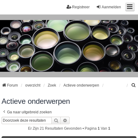
Registreer
Aanmelden
Forum
overzicht
Zoek
Actieve onderwerpen
Actieve onderwerpen
k
Ga naar uitgebreid zoeken
Zoek
Uitgebreid Zoeken
Er Zijn 21 Resultaten Gevonden • Pagina
1
Van
1