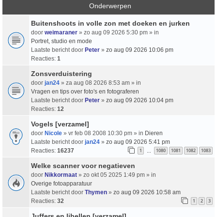
Onderwerpen
Buitenshoots in volle zon met doeken en jurken
door
weimaraner
» zo aug 09 2026 5:30 pm » in
Portret, studio en mode
Laatste bericht door
Peter
»
zo aug 09 2026 10:06 pm
Reacties:
1
Zonsverduistering
door
jan24
» za aug 08 2026 8:53 am » in
Vragen en tips over foto's en fotograferen
Laatste bericht door
Peter
»
zo aug 09 2026 10:04 pm
Reacties:
12
Vogels [verzamel]
door
Nicole
» vr feb 08 2008 10:30 pm » in
Dieren
Laatste bericht door
jan24
»
zo aug 09 2026 5:41 pm
Reacties:
16237
1
1080
1081
1082
1083
…
Welke scanner voor negatieven
door
Nikkormaat
» zo okt 05 2025 1:49 pm » in
Overige fotoapparatuur
Laatste bericht door
Thymen
»
zo aug 09 2026 10:58 am
Reacties:
32
1
2
3
Juffers en libellen [verzamel]