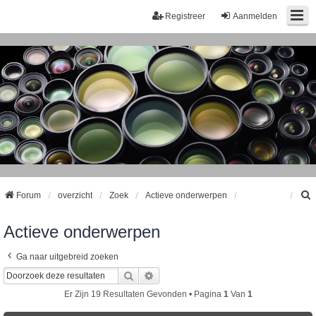
Registreer
Aanmelden
Forum
overzicht
Zoek
Actieve onderwerpen
Actieve onderwerpen
k
Ga naar uitgebreid zoeken
Zoek
Uitgebreid Zoeken
Er Zijn 19 Resultaten Gevonden • Pagina
1
Van
1