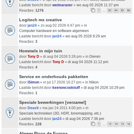
Laatste bericht door
weimaraner
»
wo aug 05 2026 11:37 pm
Reacties:
1276
1
83
84
85
86
…
Logitech mx creative
door
jan24
» zo aug 02 2026 4:47 pm » in
Computer hardware en software algemeen
Laatste bericht door
jan24
»
wo aug 05 2026 9:29 am
Reacties:
3
Hommels in mijn tuin
door
Tony D
» di aug 04 2026 5:28 pm » in
Dieren
Laatste bericht door
Tony D
»
di aug 04 2026 11:12 pm
Reacties:
4
Service en onderhouds pakketten
door
iSimon
» vr jul 17 2026 10:27 pm » in
Nikon
Laatste bericht door
keenoncoolstuff
»
di aug 04 2026 10:29 pm
Reacties:
1
Speciale bewerkingen [verzamel]
door
Deavit
» ma jan 24 2011 4:00 pm » in
Speciale technieken (3D, HDR, tonemapping, etc.)
Laatste bericht door
jan24
»
di aug 04 2026 7:36 pm
Reacties:
228
1
13
14
15
16
…
Alweer Picos de Europa.