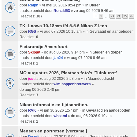
door
Ralph
» vr mei 20 2016 9:54 pm » in
Dieren
Laatste bericht door
Ronald53
»
zo aug 09 2026 9:46 am
Reacties:
387
1
23
24
25
26
…
TK: Laowa 10-18mm f/4.5-5.6 Nikon Z lens
door
RGS
» vr aug 07 2026 10:15 am » in
Gevraagd en aangeboden
Reacties:
0
Fietsrondje Amersfoort
door
Skippy
» do aug 06 2026 9:14 pm » in
Steden en dorpen
Laatste bericht door
jan24
»
vr aug 07 2026 8:46 am
Reacties:
1
MO augustus 2026, Plaatsen foto's ’Tuinkunst'
door
josti
» zo aug 02 2026 2:53 pm » in
Maandopdracht
Laatste bericht door
wim hoppenbrouwers
»
do aug 06 2026 2:40 pm
Reacties:
3
Nikon informatie en tijdschriften.
door
RVK
» vr jan 30 2026 1:57 pm » in
Gevraagd en aangeboden
Laatste bericht door
whoami
»
do aug 06 2026 9:10 am
Reacties:
1
Mensen en portretten [verzamel]
door
Deavit
» vr apr 22 2011 9:06 pm » in
Portret, studio en mode