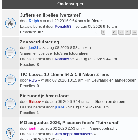
Onderwerpen
Juffers en libellen [verzamel]
door
Ralph
» vr mei 20 2016 9:54 pm » in
Dieren
Laatste bericht door
Ronald53
»
zo aug 09 2026 9:46 am
Reacties:
387
1
23
24
25
26
…
Zonsverduistering
door
jan24
» za aug 08 2026 8:53 am » in
Vragen en tips over foto's en fotograferen
Laatste bericht door
Ronald53
»
zo aug 09 2026 9:44 am
Reacties:
8
TK: Laowa 10-18mm f/4.5-5.6 Nikon Z lens
door
RGS
» vr aug 07 2026 10:15 am » in
Gevraagd en aangeboden
Reacties:
0
Fietsrondje Amersfoort
door
Skippy
» do aug 06 2026 9:14 pm » in
Steden en dorpen
Laatste bericht door
jan24
»
vr aug 07 2026 8:46 am
Reacties:
1
MO augustus 2026, Plaatsen foto's ’Tuinkunst'
door
josti
» zo aug 02 2026 2:53 pm » in
Maandopdracht
Laatste bericht door
wim hoppenbrouwers
»
do aug 06 2026 2:40 pm