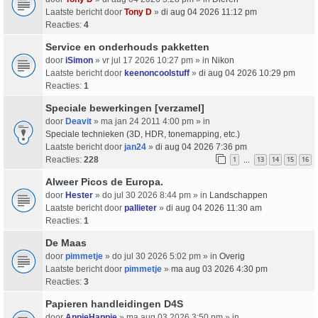
Laatste bericht door
Tony D
»
di aug 04 2026 11:12 pm
Reacties:
4
Service en onderhouds pakketten
door
iSimon
» vr jul 17 2026 10:27 pm » in
Nikon
Laatste bericht door
keenoncoolstuff
»
di aug 04 2026 10:29 pm
Reacties:
1
Speciale bewerkingen [verzamel]
door
Deavit
» ma jan 24 2011 4:00 pm » in
Speciale technieken (3D, HDR, tonemapping, etc.)
Laatste bericht door
jan24
»
di aug 04 2026 7:36 pm
Reacties:
228
1
13
14
15
16
…
Alweer Picos de Europa.
door
Hester
» do jul 30 2026 8:44 pm » in
Landschappen
Laatste bericht door
pallieter
»
di aug 04 2026 11:30 am
Reacties:
1
De Maas
door
pimmetje
» do jul 30 2026 5:02 pm » in
Overig
Laatste bericht door
pimmetje
»
ma aug 03 2026 4:30 pm
Reacties:
3
Papieren handleidingen D4S
door
AppieHappie
» ma aug 03 2026 3:50 pm » in