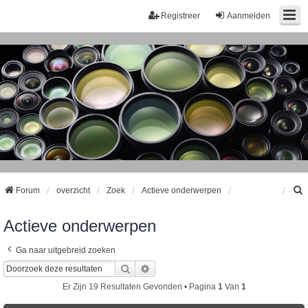
Registreer
Aanmelden
Forum
overzicht
Zoek
Actieve onderwerpen
Actieve onderwerpen
k
Ga naar uitgebreid zoeken
Zoek
Uitgebreid Zoeken
Er Zijn 19 Resultaten Gevonden • Pagina
1
Van
1