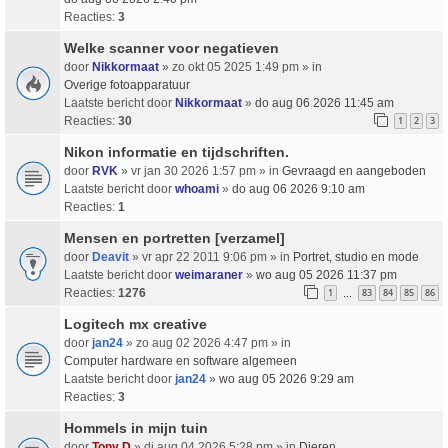
Reacties:
3
Welke scanner voor negatieven
door
Nikkormaat
» zo okt 05 2025 1:49 pm » in
Overige fotoapparatuur
Laatste bericht door
Nikkormaat
»
do aug 06 2026 11:45 am
Reacties:
30
1
2
3
Nikon informatie en tijdschriften.
door
RVK
» vr jan 30 2026 1:57 pm » in
Gevraagd en aangeboden
Laatste bericht door
whoami
»
do aug 06 2026 9:10 am
Reacties:
1
Mensen en portretten [verzamel]
door
Deavit
» vr apr 22 2011 9:06 pm » in
Portret, studio en mode
Laatste bericht door
weimaraner
»
wo aug 05 2026 11:37 pm
Reacties:
1276
1
83
84
85
86
…
Logitech mx creative
door
jan24
» zo aug 02 2026 4:47 pm » in
Computer hardware en software algemeen
Laatste bericht door
jan24
»
wo aug 05 2026 9:29 am
Reacties:
3
Hommels in mijn tuin
door
Tony D
» di aug 04 2026 5:28 pm » in
Dieren