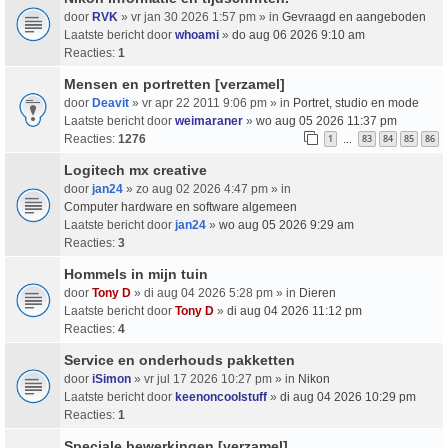
door
RVK
» vr jan 30 2026 1:57 pm » in
Gevraagd en aangeboden
Laatste bericht door
whoami
»
do aug 06 2026 9:10 am
Reacties:
1
Mensen en portretten [verzamel]
door
Deavit
» vr apr 22 2011 9:06 pm » in
Portret, studio en mode
Laatste bericht door
weimaraner
»
wo aug 05 2026 11:37 pm
Reacties:
1276
1
83
84
85
86
…
Logitech mx creative
door
jan24
» zo aug 02 2026 4:47 pm » in
Computer hardware en software algemeen
Laatste bericht door
jan24
»
wo aug 05 2026 9:29 am
Reacties:
3
Hommels in mijn tuin
door
Tony D
» di aug 04 2026 5:28 pm » in
Dieren
Laatste bericht door
Tony D
»
di aug 04 2026 11:12 pm
Reacties:
4
Service en onderhouds pakketten
door
iSimon
» vr jul 17 2026 10:27 pm » in
Nikon
Laatste bericht door
keenoncoolstuff
»
di aug 04 2026 10:29 pm
Reacties:
1
Speciale bewerkingen [verzamel]