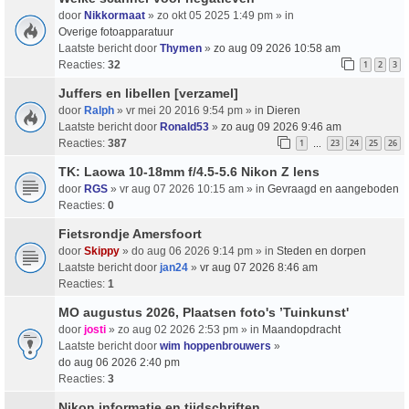
door
Nikkormaat
» zo okt 05 2025 1:49 pm » in
Overige fotoapparatuur
Laatste bericht door
Thymen
»
zo aug 09 2026 10:58 am
Reacties:
32
1
2
3
Juffers en libellen [verzamel]
door
Ralph
» vr mei 20 2016 9:54 pm » in
Dieren
Laatste bericht door
Ronald53
»
zo aug 09 2026 9:46 am
Reacties:
387
1
23
24
25
26
…
TK: Laowa 10-18mm f/4.5-5.6 Nikon Z lens
door
RGS
» vr aug 07 2026 10:15 am » in
Gevraagd en aangeboden
Reacties:
0
Fietsrondje Amersfoort
door
Skippy
» do aug 06 2026 9:14 pm » in
Steden en dorpen
Laatste bericht door
jan24
»
vr aug 07 2026 8:46 am
Reacties:
1
MO augustus 2026, Plaatsen foto's ’Tuinkunst'
door
josti
» zo aug 02 2026 2:53 pm » in
Maandopdracht
Laatste bericht door
wim hoppenbrouwers
»
do aug 06 2026 2:40 pm
Reacties:
3
Nikon informatie en tijdschriften.