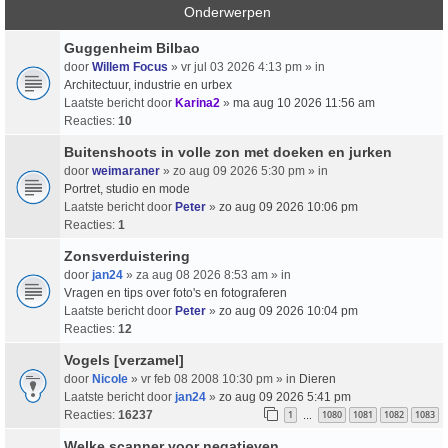
Onderwerpen
Guggenheim Bilbao
door
Willem Focus
» vr jul 03 2026 4:13 pm » in
Architectuur, industrie en urbex
Laatste bericht door
Karina2
»
ma aug 10 2026 11:56 am
Reacties:
10
Buitenshoots in volle zon met doeken en jurken
door
weimaraner
» zo aug 09 2026 5:30 pm » in
Portret, studio en mode
Laatste bericht door
Peter
»
zo aug 09 2026 10:06 pm
Reacties:
1
Zonsverduistering
door
jan24
» za aug 08 2026 8:53 am » in
Vragen en tips over foto's en fotograferen
Laatste bericht door
Peter
»
zo aug 09 2026 10:04 pm
Reacties:
12
Vogels [verzamel]
door
Nicole
» vr feb 08 2008 10:30 pm » in
Dieren
Laatste bericht door
jan24
»
zo aug 09 2026 5:41 pm
Reacties:
16237
1
1080
1081
1082
1083
…
Welke scanner voor negatieven