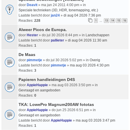
door
Deavit
» ma jan 24 2011 4:00 pm » in
Speciale technieken (3D, HDR, tonemapping, etc.)
Laatste bericht door
jan24
»
di aug 04 2026 7:36 pm
Reacties:
228
1
13
14
15
16
…
Alweer Picos de Europa.
door
Hester
» do jul 30 2026 8:44 pm » in
Landschappen
Laatste bericht door
pallieter
»
di aug 04 2026 11:30 am
Reacties:
1
De Maas
door
pimmetje
» do jul 30 2026 5:02 pm » in
Overig
Laatste bericht door
pimmetje
»
ma aug 03 2026 4:30 pm
Reacties:
3
Papieren handleidingen D4S
door
AppieHappie
» ma aug 03 2026 3:50 pm » in
Gevraagd en aangeboden
Reacties:
0
TKA: LowePro Magnum200AW fototas
door
AppieHappie
» do jun 25 2026 6:51 pm » in
Gevraagd en aangeboden
Laatste bericht door
AppieHappie
»
ma aug 03 2026 3:47 pm
Reacties:
1