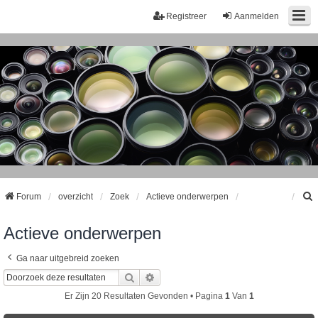
Registreer
Aanmelden
Forum
overzicht
Zoek
Actieve onderwerpen
Actieve onderwerpen
k
Ga naar uitgebreid zoeken
Zoek
Uitgebreid Zoeken
Er Zijn 20 Resultaten Gevonden • Pagina
1
Van
1