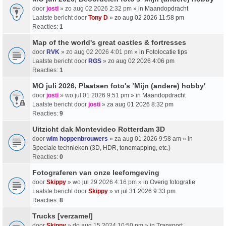
door
josti
» zo aug 02 2026 2:32 pm » in
Maandopdracht
Laatste bericht door
Tony D
»
zo aug 02 2026 11:58 pm
Reacties:
1
Map of the world's great castles & fortresses
door
RVK
» zo aug 02 2026 4:01 pm » in
Fotolocatie tips
Laatste bericht door
RGS
»
zo aug 02 2026 4:06 pm
Reacties:
1
MO juli 2026, Plaatsen foto's ’Mijn (andere) hobby'
door
josti
» wo jul 01 2026 9:51 pm » in
Maandopdracht
Laatste bericht door
josti
»
za aug 01 2026 8:32 pm
Reacties:
9
Uitzicht dak Montevideo Rotterdam 3D
door
wim hoppenbrouwers
» za aug 01 2026 9:58 am » in
Speciale technieken (3D, HDR, tonemapping, etc.)
Reacties:
0
Fotograferen van onze leefomgeving
door
Skippy
» wo jul 29 2026 4:16 pm » in
Overig fotografie
Laatste bericht door
Skippy
»
vr jul 31 2026 9:33 pm
Reacties:
8
Trucks [verzamel]
door
Skippy
» do aug 15 2024 10:50 pm » in
Transport