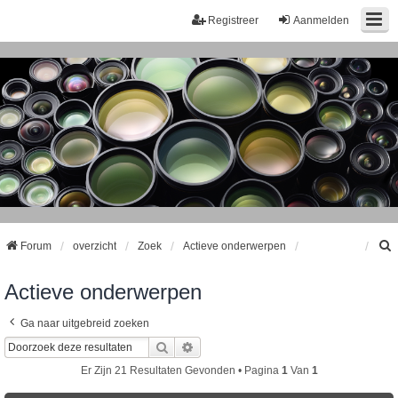
Registreer
Aanmelden
Forum
overzicht
Zoek
Actieve onderwerpen
Actieve onderwerpen
k
Ga naar uitgebreid zoeken
Zoek
Uitgebreid Zoeken
Er Zijn 21 Resultaten Gevonden • Pagina
1
Van
1