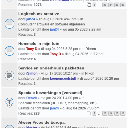
Reacties:
1276
1
83
84
85
86
…
Logitech mx creative
door
jan24
» zo aug 02 2026 4:47 pm » in
Computer hardware en software algemeen
Laatste bericht door
jan24
»
wo aug 05 2026 9:29 am
Reacties:
3
Hommels in mijn tuin
door
Tony D
» di aug 04 2026 5:28 pm » in
Dieren
Laatste bericht door
Tony D
»
di aug 04 2026 11:12 pm
Reacties:
4
Service en onderhouds pakketten
door
iSimon
» vr jul 17 2026 10:27 pm » in
Nikon
Laatste bericht door
keenoncoolstuff
»
di aug 04 2026 10:29 pm
Reacties:
1
Speciale bewerkingen [verzamel]
door
Deavit
» ma jan 24 2011 4:00 pm » in
Speciale technieken (3D, HDR, tonemapping, etc.)
Laatste bericht door
jan24
»
di aug 04 2026 7:36 pm
Reacties:
228
1
13
14
15
16
…
Alweer Picos de Europa.
door
Hester
» do jul 30 2026 8:44 pm » in
Landschappen