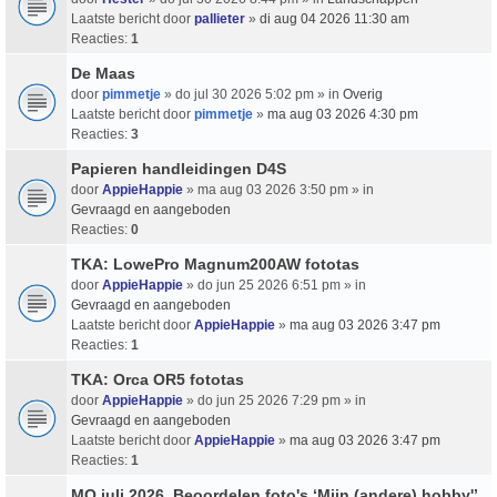
Laatste bericht door
pallieter
»
di aug 04 2026 11:30 am
Reacties:
1
De Maas
door
pimmetje
» do jul 30 2026 5:02 pm » in
Overig
Laatste bericht door
pimmetje
»
ma aug 03 2026 4:30 pm
Reacties:
3
Papieren handleidingen D4S
door
AppieHappie
» ma aug 03 2026 3:50 pm » in
Gevraagd en aangeboden
Reacties:
0
TKA: LowePro Magnum200AW fototas
door
AppieHappie
» do jun 25 2026 6:51 pm » in
Gevraagd en aangeboden
Laatste bericht door
AppieHappie
»
ma aug 03 2026 3:47 pm
Reacties:
1
TKA: Orca OR5 fototas
door
AppieHappie
» do jun 25 2026 7:29 pm » in
Gevraagd en aangeboden
Laatste bericht door
AppieHappie
»
ma aug 03 2026 3:47 pm
Reacties:
1
MO juli 2026, Beoordelen foto's ‘Mijn (andere) hobby'’