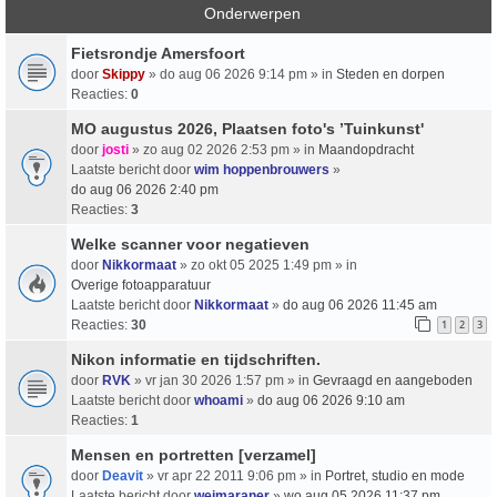
Onderwerpen
Fietsrondje Amersfoort
door
Skippy
» do aug 06 2026 9:14 pm » in
Steden en dorpen
Reacties:
0
MO augustus 2026, Plaatsen foto's ’Tuinkunst'
door
josti
» zo aug 02 2026 2:53 pm » in
Maandopdracht
Laatste bericht door
wim hoppenbrouwers
»
do aug 06 2026 2:40 pm
Reacties:
3
Welke scanner voor negatieven
door
Nikkormaat
» zo okt 05 2025 1:49 pm » in
Overige fotoapparatuur
Laatste bericht door
Nikkormaat
»
do aug 06 2026 11:45 am
Reacties:
30
1
2
3
Nikon informatie en tijdschriften.
door
RVK
» vr jan 30 2026 1:57 pm » in
Gevraagd en aangeboden
Laatste bericht door
whoami
»
do aug 06 2026 9:10 am
Reacties:
1
Mensen en portretten [verzamel]
door
Deavit
» vr apr 22 2011 9:06 pm » in
Portret, studio en mode
Laatste bericht door
weimaraner
»
wo aug 05 2026 11:37 pm