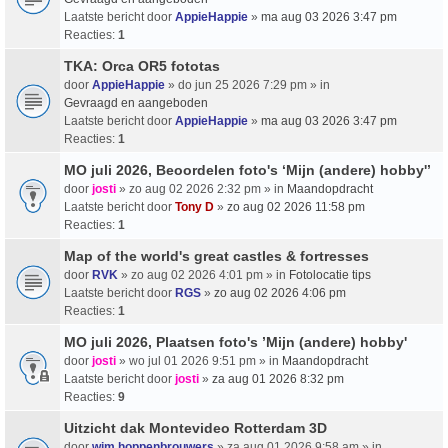
Laatste bericht door
AppieHappie
»
ma aug 03 2026 3:47 pm
Reacties:
1
TKA: Orca OR5 fototas
door
AppieHappie
» do jun 25 2026 7:29 pm » in
Gevraagd en aangeboden
Laatste bericht door
AppieHappie
»
ma aug 03 2026 3:47 pm
Reacties:
1
MO juli 2026, Beoordelen foto's ‘Mijn (andere) hobby'’
door
josti
» zo aug 02 2026 2:32 pm » in
Maandopdracht
Laatste bericht door
Tony D
»
zo aug 02 2026 11:58 pm
Reacties:
1
Map of the world's great castles & fortresses
door
RVK
» zo aug 02 2026 4:01 pm » in
Fotolocatie tips
Laatste bericht door
RGS
»
zo aug 02 2026 4:06 pm
Reacties:
1
MO juli 2026, Plaatsen foto's ’Mijn (andere) hobby'
door
josti
» wo jul 01 2026 9:51 pm » in
Maandopdracht
Laatste bericht door
josti
»
za aug 01 2026 8:32 pm
Reacties:
9
Uitzicht dak Montevideo Rotterdam 3D
door
wim hoppenbrouwers
» za aug 01 2026 9:58 am » in