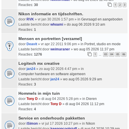
Reacties:
30
1
2
3
Nikon informatie en tijdschriften.
door
RVK
» vr jan 30 2026 1:57 pm » in
Gevraagd en aangeboden
Laatste bericht door
whoami
»
do aug 06 2026 9:10 am
Reacties:
1
Mensen en portretten [verzamel]
door
Deavit
» vr apr 22 2011 9:06 pm » in
Portret, studio en mode
Laatste bericht door
weimaraner
»
wo aug 05 2026 11:37 pm
Reacties:
1276
1
83
84
85
86
…
Logitech mx creative
door
jan24
» zo aug 02 2026 4:47 pm » in
Computer hardware en software algemeen
Laatste bericht door
jan24
»
wo aug 05 2026 9:29 am
Reacties:
3
Hommels in mijn tuin
door
Tony D
» di aug 04 2026 5:28 pm » in
Dieren
Laatste bericht door
Tony D
»
di aug 04 2026 11:12 pm
Reacties:
4
Service en onderhouds pakketten
door
iSimon
» vr jul 17 2026 10:27 pm » in
Nikon
Laatste bericht door
keenoncoolstuff
»
di aug 04 2026 10:29 pm