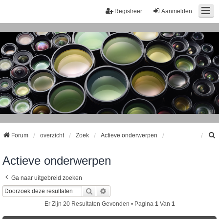
Registreer
Aanmelden
Forum
overzicht
Zoek
Actieve onderwerpen
Actieve onderwerpen
k
Ga naar uitgebreid zoeken
Zoek
Uitgebreid Zoeken
Er Zijn 20 Resultaten Gevonden • Pagina
1
Van
1