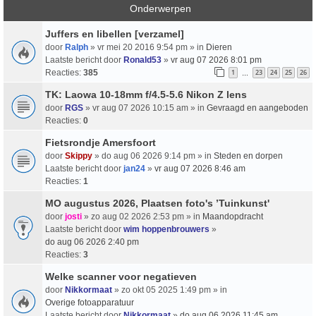
Onderwerpen
Juffers en libellen [verzamel]
door
Ralph
» vr mei 20 2016 9:54 pm » in
Dieren
Laatste bericht door
Ronald53
»
vr aug 07 2026 8:01 pm
Reacties:
385
1
23
24
25
26
…
TK: Laowa 10-18mm f/4.5-5.6 Nikon Z lens
door
RGS
» vr aug 07 2026 10:15 am » in
Gevraagd en aangeboden
Reacties:
0
Fietsrondje Amersfoort
door
Skippy
» do aug 06 2026 9:14 pm » in
Steden en dorpen
Laatste bericht door
jan24
»
vr aug 07 2026 8:46 am
Reacties:
1
MO augustus 2026, Plaatsen foto's ’Tuinkunst'
door
josti
» zo aug 02 2026 2:53 pm » in
Maandopdracht
Laatste bericht door
wim hoppenbrouwers
»
do aug 06 2026 2:40 pm
Reacties:
3
Welke scanner voor negatieven
door
Nikkormaat
» zo okt 05 2025 1:49 pm » in
Overige fotoapparatuur
Laatste bericht door
Nikkormaat
»
do aug 06 2026 11:45 am