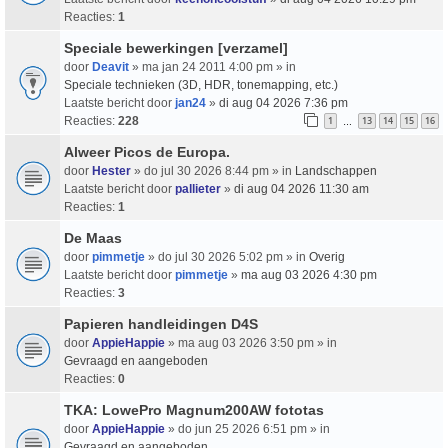
Reacties:
1
Speciale bewerkingen [verzamel]
door
Deavit
» ma jan 24 2011 4:00 pm » in
Speciale technieken (3D, HDR, tonemapping, etc.)
Laatste bericht door
jan24
»
di aug 04 2026 7:36 pm
Reacties:
228
1
13
14
15
16
…
Alweer Picos de Europa.
door
Hester
» do jul 30 2026 8:44 pm » in
Landschappen
Laatste bericht door
pallieter
»
di aug 04 2026 11:30 am
Reacties:
1
De Maas
door
pimmetje
» do jul 30 2026 5:02 pm » in
Overig
Laatste bericht door
pimmetje
»
ma aug 03 2026 4:30 pm
Reacties:
3
Papieren handleidingen D4S
door
AppieHappie
» ma aug 03 2026 3:50 pm » in
Gevraagd en aangeboden
Reacties:
0
TKA: LowePro Magnum200AW fototas
door
AppieHappie
» do jun 25 2026 6:51 pm » in
Gevraagd en aangeboden