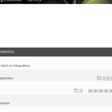
RWERPEN
 foto's en fotograferen
apparatuur
1
2
1
22
23
24
25
2
…
geboden