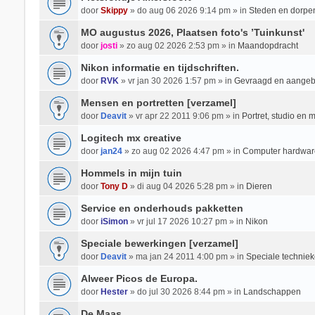
door
Skippy
» do aug 06 2026 9:14 pm » in
Steden en dorpe
MO augustus 2026, Plaatsen foto's ’Tuinkunst'
door
josti
» zo aug 02 2026 2:53 pm » in
Maandopdracht
Nikon informatie en tijdschriften.
door
RVK
» vr jan 30 2026 1:57 pm » in
Gevraagd en aange
Mensen en portretten [verzamel]
door
Deavit
» vr apr 22 2011 9:06 pm » in
Portret, studio en 
Logitech mx creative
door
jan24
» zo aug 02 2026 4:47 pm » in
Computer hardwar
Hommels in mijn tuin
door
Tony D
» di aug 04 2026 5:28 pm » in
Dieren
Service en onderhouds pakketten
door
iSimon
» vr jul 17 2026 10:27 pm » in
Nikon
Speciale bewerkingen [verzamel]
door
Deavit
» ma jan 24 2011 4:00 pm » in
Speciale techniek
Alweer Picos de Europa.
door
Hester
» do jul 30 2026 8:44 pm » in
Landschappen
De Maas