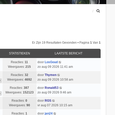
Z
o
e
k
Er Zijn 19 Resultaten Gevonden • Pagina
1
Van
1
STATISTIEKEN
LAATSTE BERICHT
Reacties:
11
door
LosGoud
Weergaves:
215
zo aug 09 2026 11:41 am
Reacties:
32
door
Thymen
Weergaves:
4692
zo aug 09 2026 10:58 am
3
Reacties:
387
door
Ronald53
Weergaves:
152123
zo aug 09 2026 9:46 am
6
Reacties:
0
door
RGS
Weergaves:
90
vr aug 07 2026 10:15 am
Reacties:
1
door
jan24