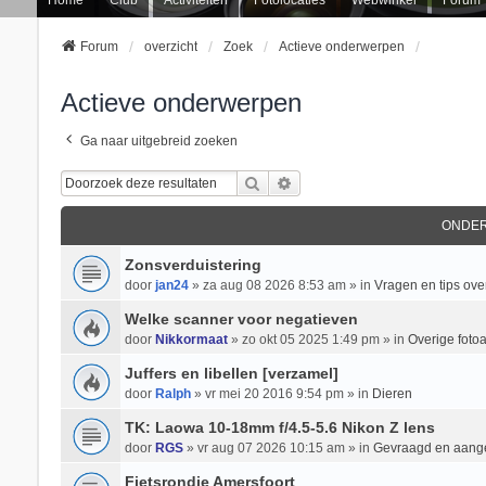
Forum
overzicht
Zoek
Actieve onderwerpen
Actieve onderwerpen
Ga naar uitgebreid zoeken
Zoek
Uitgebreid Zoeken
ONDE
Zonsverduistering
door
jan24
» za aug 08 2026 8:53 am » in
Vragen en tips over
Welke scanner voor negatieven
door
Nikkormaat
» zo okt 05 2025 1:49 pm » in
Overige foto
Juffers en libellen [verzamel]
door
Ralph
» vr mei 20 2016 9:54 pm » in
Dieren
TK: Laowa 10-18mm f/4.5-5.6 Nikon Z lens
door
RGS
» vr aug 07 2026 10:15 am » in
Gevraagd en aan
Fietsrondje Amersfoort