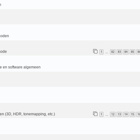
n
boden
mode
1
82
83
84
85
8
…
e en software algemeen
en (3D, HDR, tonemapping, etc.)
1
12
13
14
15
1
…