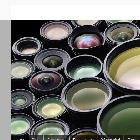
Home
Club
Activiteiten
Fotolocaties
Webwinkel
Forum