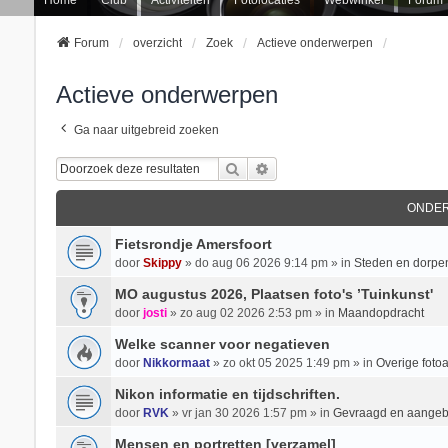
Forum
overzicht
Zoek
Actieve onderwerpen
Actieve onderwerpen
Ga naar uitgebreid zoeken
Zoek
Uitgebreid Zoeken
ONDE
Fietsrondje Amersfoort
door
Skippy
» do aug 06 2026 9:14 pm » in
Steden en dorpe
MO augustus 2026, Plaatsen foto's ’Tuinkunst'
door
josti
» zo aug 02 2026 2:53 pm » in
Maandopdracht
Welke scanner voor negatieven
door
Nikkormaat
» zo okt 05 2025 1:49 pm » in
Overige foto
Nikon informatie en tijdschriften.
door
RVK
» vr jan 30 2026 1:57 pm » in
Gevraagd en aange
Mensen en portretten [verzamel]