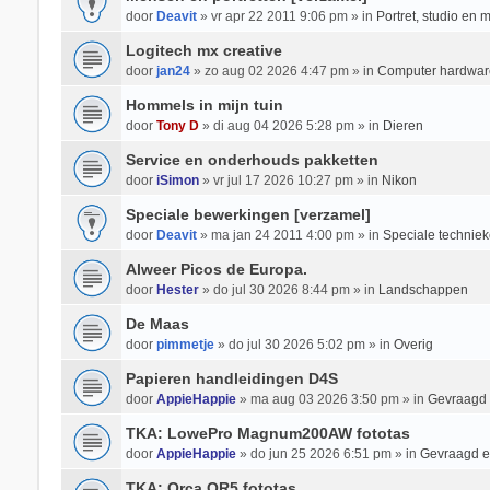
door
Deavit
» vr apr 22 2011 9:06 pm » in
Portret, studio en 
Logitech mx creative
door
jan24
» zo aug 02 2026 4:47 pm » in
Computer hardwar
Hommels in mijn tuin
door
Tony D
» di aug 04 2026 5:28 pm » in
Dieren
Service en onderhouds pakketten
door
iSimon
» vr jul 17 2026 10:27 pm » in
Nikon
Speciale bewerkingen [verzamel]
door
Deavit
» ma jan 24 2011 4:00 pm » in
Speciale techniek
Alweer Picos de Europa.
door
Hester
» do jul 30 2026 8:44 pm » in
Landschappen
De Maas
door
pimmetje
» do jul 30 2026 5:02 pm » in
Overig
Papieren handleidingen D4S
door
AppieHappie
» ma aug 03 2026 3:50 pm » in
Gevraagd
TKA: LowePro Magnum200AW fototas
door
AppieHappie
» do jun 25 2026 6:51 pm » in
Gevraagd 
TKA: Orca OR5 fototas