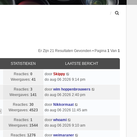
Z
o
e
k
Er Zijn 21 Resultaten Gevonden • Pagina
1
Van
1
STATISTIEKEN
LAATSTE BERICHT
Reacties:
0
door
Skippy
Weergaves:
41
do aug 06 2026 9:14 pm
Reacties:
3
door
wim hoppenbrouwers
Weergaves:
141
do aug 06 2026 2:40 pm
Reacties:
30
door
Nikkormaat
Weergaves:
4523
do aug 06 2026 11:45 am
3
Reacties:
1
door
whoami
Weergaves:
1544
do aug 06 2026 9:10 am
Reacties:
1276
door
weimaraner