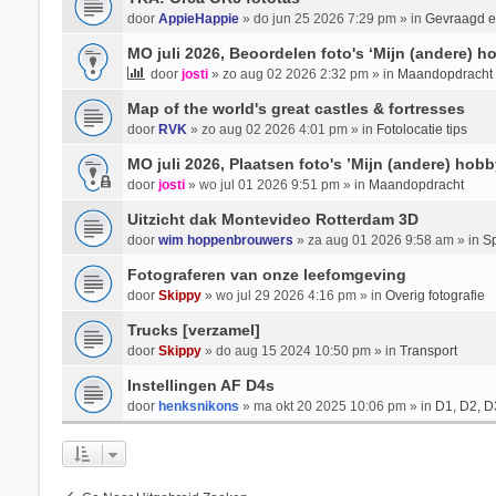
door
AppieHappie
» do jun 25 2026 7:29 pm » in
Gevraagd 
MO juli 2026, Beoordelen foto's ‘Mijn (andere) ho
door
josti
» zo aug 02 2026 2:32 pm » in
Maandopdracht
Map of the world's great castles & fortresses
door
RVK
» zo aug 02 2026 4:01 pm » in
Fotolocatie tips
MO juli 2026, Plaatsen foto's ’Mijn (andere) hobb
door
josti
» wo jul 01 2026 9:51 pm » in
Maandopdracht
Uitzicht dak Montevideo Rotterdam 3D
door
wim hoppenbrouwers
» za aug 01 2026 9:58 am » in
Sp
Fotograferen van onze leefomgeving
door
Skippy
» wo jul 29 2026 4:16 pm » in
Overig fotografie
Trucks [verzamel]
door
Skippy
» do aug 15 2024 10:50 pm » in
Transport
Instellingen AF D4s
door
henksnikons
» ma okt 20 2025 10:06 pm » in
D1, D2, D