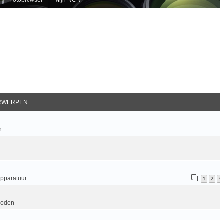
RWERPEN
n
apparatuur
1
2
boden