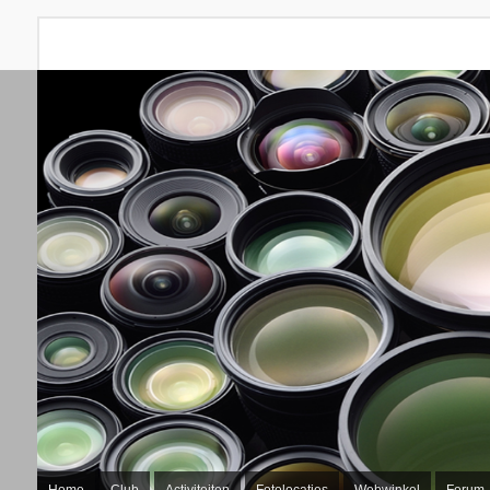
Home
Club
Activiteiten
Fotolocaties
Webwinkel
Forum