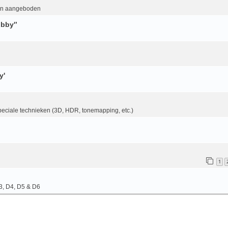
en aangeboden
bby'’
y'
eciale technieken (3D, HDR, tonemapping, etc.)
1
3, D4, D5 & D6