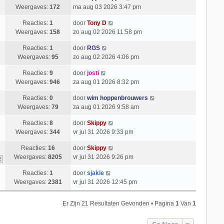
Weergaves:
172
ma aug 03 2026 3:47 pm
Reacties:
1
door
Tony D
Weergaves:
158
zo aug 02 2026 11:58 pm
Reacties:
1
door
RGS
Weergaves:
95
zo aug 02 2026 4:06 pm
Reacties:
9
door
josti
Weergaves:
946
za aug 01 2026 8:32 pm
Reacties:
0
door
wim hoppenbrouwers
Weergaves:
79
za aug 01 2026 9:58 am
Reacties:
8
door
Skippy
Weergaves:
344
vr jul 31 2026 9:33 pm
Reacties:
16
door
Skippy
Weergaves:
8205
vr jul 31 2026 9:26 pm
2
Reacties:
1
door
sjakie
Weergaves:
2381
vr jul 31 2026 12:45 pm
Er Zijn 21 Resultaten Gevonden • Pagina
1
Van
1