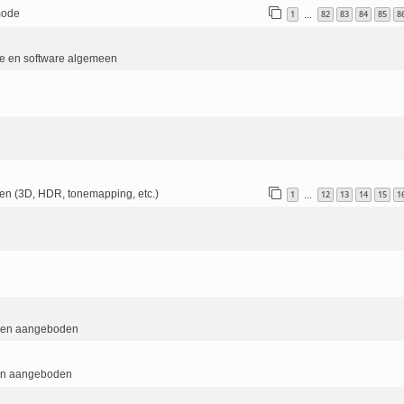
mode
1
82
83
84
85
8
…
e en software algemeen
en (3D, HDR, tonemapping, etc.)
1
12
13
14
15
1
…
 en aangeboden
en aangeboden