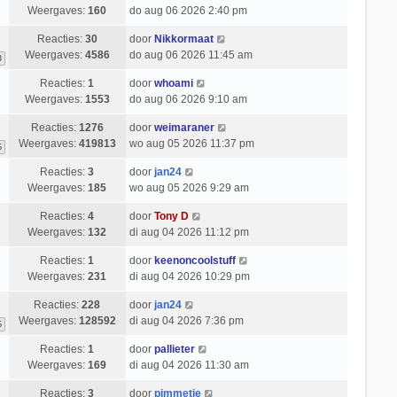
Weergaves:
160
do aug 06 2026 2:40 pm
Reacties:
30
door
Nikkormaat
Weergaves:
4586
do aug 06 2026 11:45 am
3
Reacties:
1
door
whoami
Weergaves:
1553
do aug 06 2026 9:10 am
Reacties:
1276
door
weimaraner
Weergaves:
419813
wo aug 05 2026 11:37 pm
6
Reacties:
3
door
jan24
Weergaves:
185
wo aug 05 2026 9:29 am
Reacties:
4
door
Tony D
Weergaves:
132
di aug 04 2026 11:12 pm
Reacties:
1
door
keenoncoolstuff
Weergaves:
231
di aug 04 2026 10:29 pm
Reacties:
228
door
jan24
Weergaves:
128592
di aug 04 2026 7:36 pm
6
Reacties:
1
door
pallieter
Weergaves:
169
di aug 04 2026 11:30 am
Reacties:
3
door
pimmetje