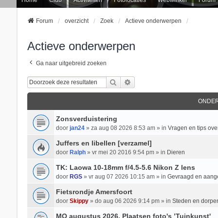
Forum
overzicht
Zoek
Actieve onderwerpen
Actieve onderwerpen
Ga naar uitgebreid zoeken
Zoek
Uitgebreid Zoeken
ONDE
Zonsverduistering
door
jan24
» za aug 08 2026 8:53 am » in
Vragen en tips over
Juffers en libellen [verzamel]
door
Ralph
» vr mei 20 2016 9:54 pm » in
Dieren
TK: Laowa 10-18mm f/4.5-5.6 Nikon Z lens
door
RGS
» vr aug 07 2026 10:15 am » in
Gevraagd en aan
Fietsrondje Amersfoort
door
Skippy
» do aug 06 2026 9:14 pm » in
Steden en dorpe
MO augustus 2026, Plaatsen foto's ’Tuinkunst'