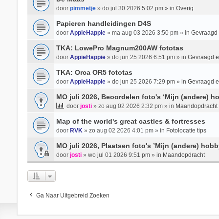
door
pimmetje
» do jul 30 2026 5:02 pm » in
Overig
Papieren handleidingen D4S
door
AppieHappie
» ma aug 03 2026 3:50 pm » in
Gevraagd
TKA: LowePro Magnum200AW fototas
door
AppieHappie
» do jun 25 2026 6:51 pm » in
Gevraagd 
TKA: Orca OR5 fototas
door
AppieHappie
» do jun 25 2026 7:29 pm » in
Gevraagd 
MO juli 2026, Beoordelen foto's ‘Mijn (andere) ho
door
josti
» zo aug 02 2026 2:32 pm » in
Maandopdracht
Map of the world's great castles & fortresses
door
RVK
» zo aug 02 2026 4:01 pm » in
Fotolocatie tips
MO juli 2026, Plaatsen foto's ’Mijn (andere) hobb
door
josti
» wo jul 01 2026 9:51 pm » in
Maandopdracht
Ga Naar Uitgebreid Zoeken