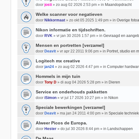
door
josti
» zo aug 02 2026 2:53 pm » in
Maandopdracht
Welke scanner voor negatieven
door
Nikkormaat
» zo okt 05 2025 1:49 pm » in
Overige foto
Nikon informatie en tijdschriften.
door
RVK
» vr jan 30 2026 1:57 pm » in
Gevraagd en aange
Mensen en portretten [verzamel]
door
Deavit
» vr apr 22 2011 9:06 pm » in
Portret, studio en 
Logitech mx creative
door
jan24
» zo aug 02 2026 4:47 pm » in
Computer hardwar
Hommels in mijn tuin
door
Tony D
» di aug 04 2026 5:28 pm » in
Dieren
Service en onderhouds pakketten
door
iSimon
» vr jul 17 2026 10:27 pm » in
Nikon
Speciale bewerkingen [verzamel]
door
Deavit
» ma jan 24 2011 4:00 pm » in
Speciale techniek
Alweer Picos de Europa.
door
Hester
» do jul 30 2026 8:44 pm » in
Landschappen
De Maas