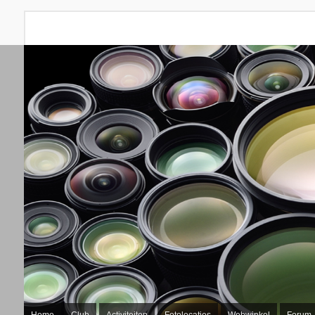
Home
Club
Activiteiten
Fotolocaties
Webwinkel
Forum