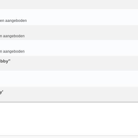
 en aangeboden
en aangeboden
en aangeboden
bby'’
y'