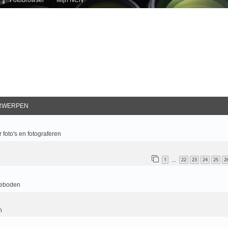
RWERPEN
 foto's en fotograferen
1
22
23
24
25
2
…
geboden
n