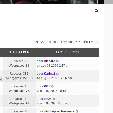
Z
o
e
k
Er Zijn 20 Resultaten Gevonden • Pagina
1
Van
1
STATISTIEKEN
LAATSTE BERICHT
Reacties:
6
door
Richard
Weergaves:
86
za aug 08 2026 2:17 pm
Reacties:
386
door
Karina2
Weergaves:
151955
za aug 08 2026 12:56 pm
6
Reacties:
0
door
RGS
Weergaves:
74
vr aug 07 2026 10:15 am
Reacties:
1
door
jan24
Weergaves:
97
vr aug 07 2026 8:46 am
Reacties:
3
door
wim hoppenbrouwers