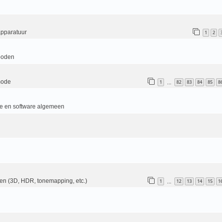
apparatuur
1
2
boden
mode
1
82
83
84
85
8
…
e en software algemeen
en (3D, HDR, tonemapping, etc.)
1
12
13
14
15
1
…