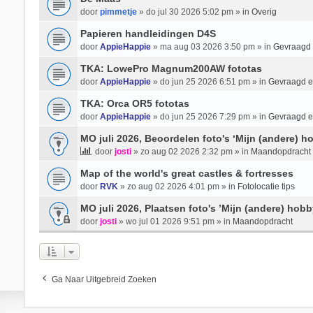
door
pimmetje
» do jul 30 2026 5:02 pm » in
Overig
Papieren handleidingen D4S
door
AppieHappie
» ma aug 03 2026 3:50 pm » in
Gevraagd
TKA: LowePro Magnum200AW fototas
door
AppieHappie
» do jun 25 2026 6:51 pm » in
Gevraagd 
TKA: Orca OR5 fototas
door
AppieHappie
» do jun 25 2026 7:29 pm » in
Gevraagd 
MO juli 2026, Beoordelen foto's ‘Mijn (andere) ho
door
josti
» zo aug 02 2026 2:32 pm » in
Maandopdracht
Map of the world's great castles & fortresses
door
RVK
» zo aug 02 2026 4:01 pm » in
Fotolocatie tips
MO juli 2026, Plaatsen foto's ’Mijn (andere) hobb
door
josti
» wo jul 01 2026 9:51 pm » in
Maandopdracht
Ga Naar Uitgebreid Zoeken