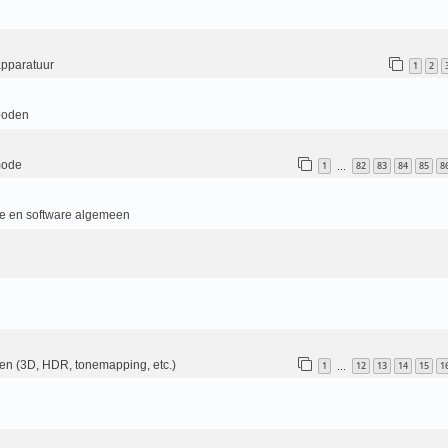
apparatuur
1
2
boden
mode
1
82
83
84
85
8
…
e en software algemeen
en (3D, HDR, tonemapping, etc.)
1
12
13
14
15
1
…