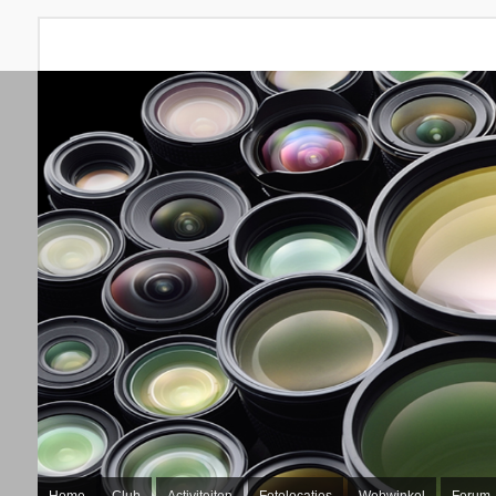
Home
Club
Activiteiten
Fotolocaties
Webwinkel
Forum