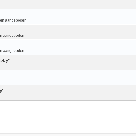
 en aangeboden
en aangeboden
en aangeboden
bby'’
y'