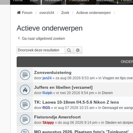
Forum
overzicht
Zoek
Actieve onderwerpen
Actieve onderwerpen
Ga naar uitgebreid zoeken
Zoek
Uitgebreid Zoeken
ONDE
Zonsverduistering
door
jan24
» za aug 08 2026 8:53 am » in
Vragen en tips over
Juffers en libellen [verzamel]
door
Ralph
» vr mei 20 2016 9:54 pm » in
Dieren
TK: Laowa 10-18mm f/4.5-5.6 Nikon Z lens
door
RGS
» vr aug 07 2026 10:15 am » in
Gevraagd en aan
Fietsrondje Amersfoort
door
Skippy
» do aug 06 2026 9:14 pm » in
Steden en dorpe
MO augustus 2026, Plaatsen foto's ’Tuinkunst'