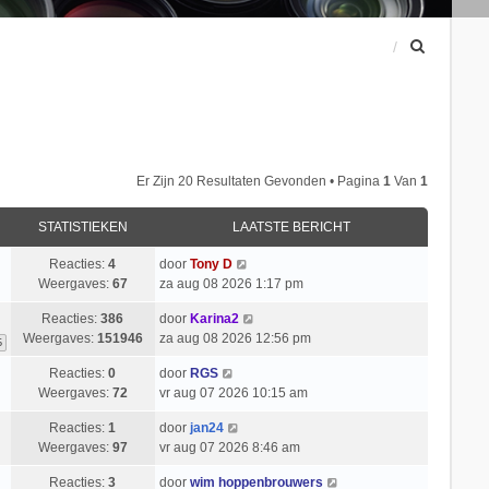
Z
o
e
k
Er Zijn 20 Resultaten Gevonden • Pagina
1
Van
1
STATISTIEKEN
LAATSTE BERICHT
Reacties:
4
door
Tony D
Weergaves:
67
za aug 08 2026 1:17 pm
Reacties:
386
door
Karina2
Weergaves:
151946
za aug 08 2026 12:56 pm
6
Reacties:
0
door
RGS
Weergaves:
72
vr aug 07 2026 10:15 am
Reacties:
1
door
jan24
Weergaves:
97
vr aug 07 2026 8:46 am
Reacties:
3
door
wim hoppenbrouwers