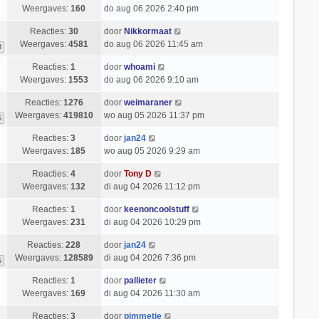
Weergaves:
160
do aug 06 2026 2:40 pm
Reacties:
30
door
Nikkormaat
Weergaves:
4581
do aug 06 2026 11:45 am
3
Reacties:
1
door
whoami
Weergaves:
1553
do aug 06 2026 9:10 am
Reacties:
1276
door
weimaraner
Weergaves:
419810
wo aug 05 2026 11:37 pm
6
Reacties:
3
door
jan24
Weergaves:
185
wo aug 05 2026 9:29 am
Reacties:
4
door
Tony D
Weergaves:
132
di aug 04 2026 11:12 pm
Reacties:
1
door
keenoncoolstuff
Weergaves:
231
di aug 04 2026 10:29 pm
Reacties:
228
door
jan24
Weergaves:
128589
di aug 04 2026 7:36 pm
6
Reacties:
1
door
pallieter
Weergaves:
169
di aug 04 2026 11:30 am
Reacties:
3
door
pimmetje