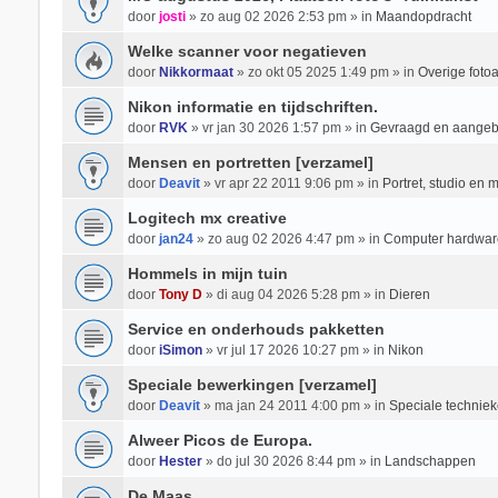
door
josti
» zo aug 02 2026 2:53 pm » in
Maandopdracht
Welke scanner voor negatieven
door
Nikkormaat
» zo okt 05 2025 1:49 pm » in
Overige foto
Nikon informatie en tijdschriften.
door
RVK
» vr jan 30 2026 1:57 pm » in
Gevraagd en aange
Mensen en portretten [verzamel]
door
Deavit
» vr apr 22 2011 9:06 pm » in
Portret, studio en 
Logitech mx creative
door
jan24
» zo aug 02 2026 4:47 pm » in
Computer hardwar
Hommels in mijn tuin
door
Tony D
» di aug 04 2026 5:28 pm » in
Dieren
Service en onderhouds pakketten
door
iSimon
» vr jul 17 2026 10:27 pm » in
Nikon
Speciale bewerkingen [verzamel]
door
Deavit
» ma jan 24 2011 4:00 pm » in
Speciale techniek
Alweer Picos de Europa.
door
Hester
» do jul 30 2026 8:44 pm » in
Landschappen
De Maas