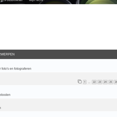
RWERPEN
 foto's en fotograferen
1
22
23
24
25
2
…
geboden
n