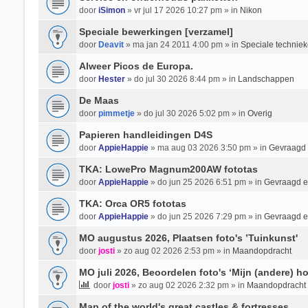
door
iSimon
» vr jul 17 2026 10:27 pm » in
Nikon
Speciale bewerkingen [verzamel]
door
Deavit
» ma jan 24 2011 4:00 pm » in
Speciale techniek
Alweer Picos de Europa.
door
Hester
» do jul 30 2026 8:44 pm » in
Landschappen
De Maas
door
pimmetje
» do jul 30 2026 5:02 pm » in
Overig
Papieren handleidingen D4S
door
AppieHappie
» ma aug 03 2026 3:50 pm » in
Gevraagd
TKA: LowePro Magnum200AW fototas
door
AppieHappie
» do jun 25 2026 6:51 pm » in
Gevraagd 
TKA: Orca OR5 fototas
door
AppieHappie
» do jun 25 2026 7:29 pm » in
Gevraagd 
MO augustus 2026, Plaatsen foto's ’Tuinkunst'
door
josti
» zo aug 02 2026 2:53 pm » in
Maandopdracht
MO juli 2026, Beoordelen foto's ‘Mijn (andere) ho
door
josti
» zo aug 02 2026 2:32 pm » in
Maandopdracht
Map of the world's great castles & fortresses