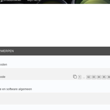
RWERPEN
boden
mode
1
82
83
84
85
8
…
e en software algemeen