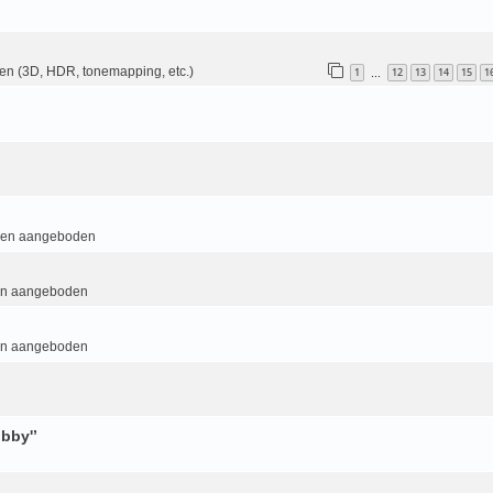
en (3D, HDR, tonemapping, etc.)
1
12
13
14
15
1
…
 en aangeboden
en aangeboden
en aangeboden
bby'’