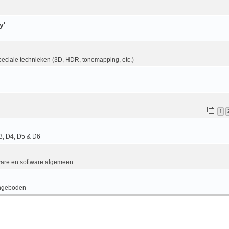
y'
eciale technieken (3D, HDR, tonemapping, etc.)
1
3, D4, D5 & D6
are en software algemeen
ngeboden