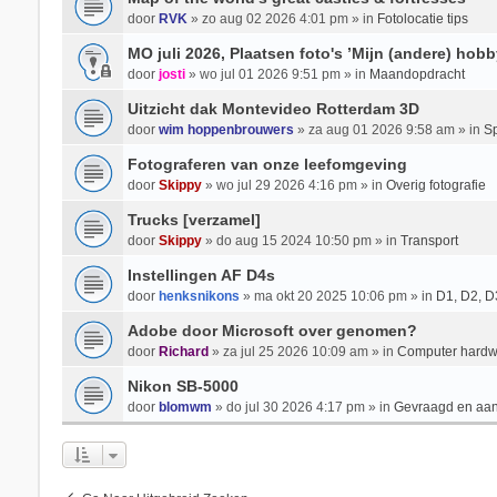
door
RVK
» zo aug 02 2026 4:01 pm » in
Fotolocatie tips
MO juli 2026, Plaatsen foto's ’Mijn (andere) hobb
door
josti
» wo jul 01 2026 9:51 pm » in
Maandopdracht
Uitzicht dak Montevideo Rotterdam 3D
door
wim hoppenbrouwers
» za aug 01 2026 9:58 am » in
Sp
Fotograferen van onze leefomgeving
door
Skippy
» wo jul 29 2026 4:16 pm » in
Overig fotografie
Trucks [verzamel]
door
Skippy
» do aug 15 2024 10:50 pm » in
Transport
Instellingen AF D4s
door
henksnikons
» ma okt 20 2025 10:06 pm » in
D1, D2, D
Adobe door Microsoft over genomen?
door
Richard
» za jul 25 2026 10:09 am » in
Computer hardw
Nikon SB-5000
door
blomwm
» do jul 30 2026 4:17 pm » in
Gevraagd en aa