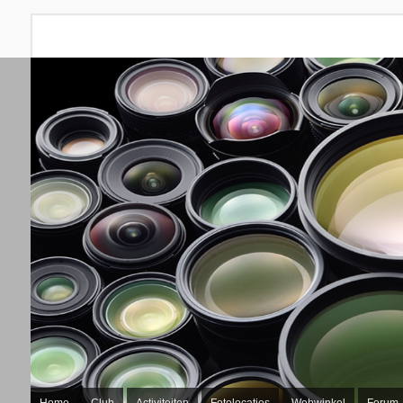
Home
Club
Activiteiten
Fotolocaties
Webwinkel
Forum