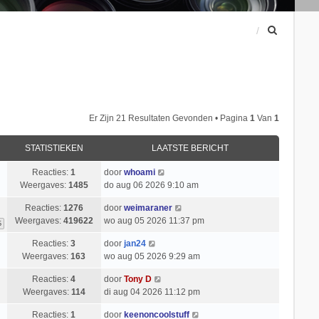
Z
o
e
k
Er Zijn 21 Resultaten Gevonden • Pagina
1
Van
1
STATISTIEKEN
LAATSTE BERICHT
Reacties:
1
door
whoami
Weergaves:
1485
do aug 06 2026 9:10 am
Reacties:
1276
door
weimaraner
Weergaves:
419622
wo aug 05 2026 11:37 pm
6
Reacties:
3
door
jan24
Weergaves:
163
wo aug 05 2026 9:29 am
Reacties:
4
door
Tony D
Weergaves:
114
di aug 04 2026 11:12 pm
Reacties:
1
door
keenoncoolstuff