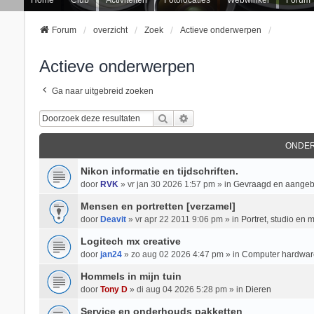
Forum
overzicht
Zoek
Actieve onderwerpen
Actieve onderwerpen
Ga naar uitgebreid zoeken
Zoek
Uitgebreid Zoeken
ONDE
Nikon informatie en tijdschriften.
door
RVK
» vr jan 30 2026 1:57 pm » in
Gevraagd en aange
Mensen en portretten [verzamel]
door
Deavit
» vr apr 22 2011 9:06 pm » in
Portret, studio en 
Logitech mx creative
door
jan24
» zo aug 02 2026 4:47 pm » in
Computer hardwar
Hommels in mijn tuin
door
Tony D
» di aug 04 2026 5:28 pm » in
Dieren
Service en onderhouds pakketten