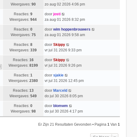
Weergaves:
90
zo aug 02 2026 4:06 pm
Reacties:
9
door
josti
Weergaves:
944
za aug 01 2026 8:32 pm
Reacties:
0
door
wim hoppenbrouwers
Weergaves:
75
za aug 01 2026 9:58 am
Reacties:
8
door
Skippy
Weergaves:
339
vr jul 31 2026 9:33 pm
Reacties:
16
door
Skippy
Weergaves:
8199
vr jul 31 2026 9:26 pm
2
Reacties:
1
door
sjakie
Weergaves:
2380
vr jul 31 2026 12:45 pm
Reacties:
13
door
Marceld
Weergaves:
549
do jul 30 2026 8:05 pm
Reacties:
0
door
blomwm
Weergaves:
98
do jul 30 2026 4:17 pm
Er Zijn 21 Resultaten Gevonden • Pagina
1
Van
1