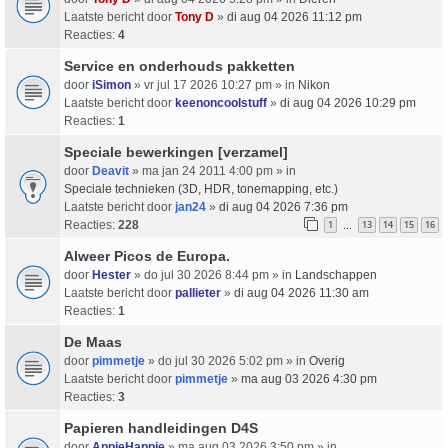
Laatste bericht door
Tony D
»
di aug 04 2026 11:12 pm
Reacties:
4
Service en onderhouds pakketten
door
iSimon
» vr jul 17 2026 10:27 pm » in
Nikon
Laatste bericht door
keenoncoolstuff
»
di aug 04 2026 10:29 pm
Reacties:
1
Speciale bewerkingen [verzamel]
door
Deavit
» ma jan 24 2011 4:00 pm » in
Speciale technieken (3D, HDR, tonemapping, etc.)
Laatste bericht door
jan24
»
di aug 04 2026 7:36 pm
Reacties:
228
1
13
14
15
16
…
Alweer Picos de Europa.
door
Hester
» do jul 30 2026 8:44 pm » in
Landschappen
Laatste bericht door
pallieter
»
di aug 04 2026 11:30 am
Reacties:
1
De Maas
door
pimmetje
» do jul 30 2026 5:02 pm » in
Overig
Laatste bericht door
pimmetje
»
ma aug 03 2026 4:30 pm
Reacties:
3
Papieren handleidingen D4S
door
AppieHappie
» ma aug 03 2026 3:50 pm » in