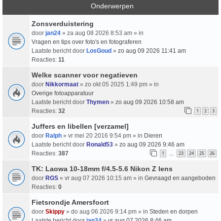
Onderwerpen
Zonsverduistering
door
jan24
» za aug 08 2026 8:53 am » in
Vragen en tips over foto's en fotograferen
Laatste bericht door
LosGoud
»
zo aug 09 2026 11:41 am
Reacties:
11
Welke scanner voor negatieven
door
Nikkormaat
» zo okt 05 2025 1:49 pm » in
Overige fotoapparatuur
Laatste bericht door
Thymen
»
zo aug 09 2026 10:58 am
Reacties:
32
1
2
3
Juffers en libellen [verzamel]
door
Ralph
» vr mei 20 2016 9:54 pm » in
Dieren
Laatste bericht door
Ronald53
»
zo aug 09 2026 9:46 am
Reacties:
387
1
23
24
25
26
…
TK: Laowa 10-18mm f/4.5-5.6 Nikon Z lens
door
RGS
» vr aug 07 2026 10:15 am » in
Gevraagd en aangeboden
Reacties:
0
Fietsrondje Amersfoort
door
Skippy
» do aug 06 2026 9:14 pm » in
Steden en dorpen
Laatste bericht door
jan24
»
vr aug 07 2026 8:46 am