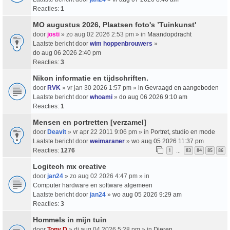
Reacties:
1
MO augustus 2026, Plaatsen foto's ’Tuinkunst'
door
josti
» zo aug 02 2026 2:53 pm » in
Maandopdracht
Laatste bericht door
wim hoppenbrouwers
»
do aug 06 2026 2:40 pm
Reacties:
3
Nikon informatie en tijdschriften.
door
RVK
» vr jan 30 2026 1:57 pm » in
Gevraagd en aangeboden
Laatste bericht door
whoami
»
do aug 06 2026 9:10 am
Reacties:
1
Mensen en portretten [verzamel]
door
Deavit
» vr apr 22 2011 9:06 pm » in
Portret, studio en mode
Laatste bericht door
weimaraner
»
wo aug 05 2026 11:37 pm
Reacties:
1276
1
83
84
85
86
…
Logitech mx creative
door
jan24
» zo aug 02 2026 4:47 pm » in
Computer hardware en software algemeen
Laatste bericht door
jan24
»
wo aug 05 2026 9:29 am
Reacties:
3
Hommels in mijn tuin
door
Tony D
» di aug 04 2026 5:28 pm » in
Dieren