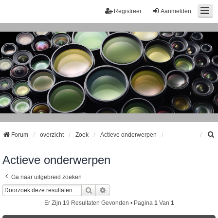
Registreer
Aanmelden
Forum
overzicht
Zoek
Actieve onderwerpen
Actieve onderwerpen
k
Ga naar uitgebreid zoeken
Zoek
Uitgebreid Zoeken
Er Zijn 19 Resultaten Gevonden • Pagina
1
Van
1