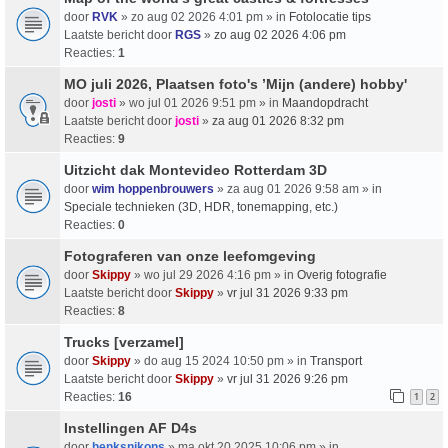
door
RVK
» zo aug 02 2026 4:01 pm » in
Fotolocatie tips
Laatste bericht door
RGS
»
zo aug 02 2026 4:06 pm
Reacties:
1
MO juli 2026, Plaatsen foto's ’Mijn (andere) hobby'
door
josti
» wo jul 01 2026 9:51 pm » in
Maandopdracht
Laatste bericht door
josti
»
za aug 01 2026 8:32 pm
Reacties:
9
Uitzicht dak Montevideo Rotterdam 3D
door
wim hoppenbrouwers
» za aug 01 2026 9:58 am » in
Speciale technieken (3D, HDR, tonemapping, etc.)
Reacties:
0
Fotograferen van onze leefomgeving
door
Skippy
» wo jul 29 2026 4:16 pm » in
Overig fotografie
Laatste bericht door
Skippy
»
vr jul 31 2026 9:33 pm
Reacties:
8
Trucks [verzamel]
door
Skippy
» do aug 15 2024 10:50 pm » in
Transport
Laatste bericht door
Skippy
»
vr jul 31 2026 9:26 pm
Reacties:
16
1
2
Instellingen AF D4s
door
henksnikons
» ma okt 20 2025 10:06 pm » in