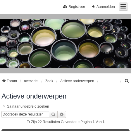
Registreer
Aanmelden
Forum
overzicht
Zoek
Actieve onderwerpen
Actieve onderwerpen
k
Ga naar uitgebreid zoeken
Zoek
Uitgebreid Zoeken
Er Zijn 22 Resultaten Gevonden • Pagina
1
Van
1