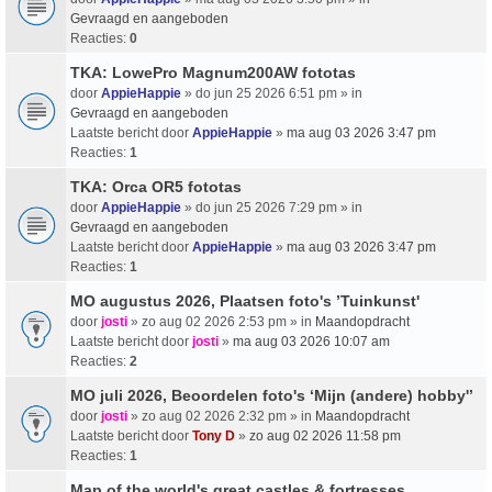
Gevraagd en aangeboden
Reacties:
0
TKA: LowePro Magnum200AW fototas
door
AppieHappie
» do jun 25 2026 6:51 pm » in
Gevraagd en aangeboden
Laatste bericht door
AppieHappie
»
ma aug 03 2026 3:47 pm
Reacties:
1
TKA: Orca OR5 fototas
door
AppieHappie
» do jun 25 2026 7:29 pm » in
Gevraagd en aangeboden
Laatste bericht door
AppieHappie
»
ma aug 03 2026 3:47 pm
Reacties:
1
MO augustus 2026, Plaatsen foto's ’Tuinkunst'
door
josti
» zo aug 02 2026 2:53 pm » in
Maandopdracht
Laatste bericht door
josti
»
ma aug 03 2026 10:07 am
Reacties:
2
MO juli 2026, Beoordelen foto's ‘Mijn (andere) hobby'’
door
josti
» zo aug 02 2026 2:32 pm » in
Maandopdracht
Laatste bericht door
Tony D
»
zo aug 02 2026 11:58 pm
Reacties:
1
Map of the world's great castles & fortresses