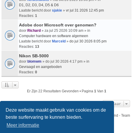
D1, D2, D3, D4, D5 & D6
Laatste bericht door
sjakie
»
vr jul 31 2026 12:45 pm
Reacties:
1
Adobe door Microsoft over genomen?
door
Richard
» za jul 25 2026 10:09 am » in
Computer hardware en software algemeen
Laatste bericht door
Marceld
»
do jul 30 2026 8:05 pm
Reacties:
13
Nikon SB-5000
door
blomwm
» do jul 30 2026 4:17 pm » in
Gevraagd en aangeboden
Reacties:
0
Er Zijn 22 Resultaten Gevonden • Pagina
1
Van
1
Ga Naar
Deze website maakt gebruik van cookies om de
Nikon Club Nederland - Team
beste surfervaring te kunnen bieden.
Forum
Contact
Meer informatie