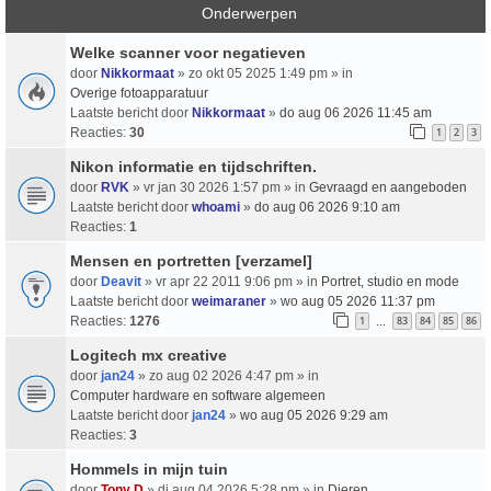
Onderwerpen
Welke scanner voor negatieven
door
Nikkormaat
» zo okt 05 2025 1:49 pm » in
Overige fotoapparatuur
Laatste bericht door
Nikkormaat
»
do aug 06 2026 11:45 am
Reacties:
30
1
2
3
Nikon informatie en tijdschriften.
door
RVK
» vr jan 30 2026 1:57 pm » in
Gevraagd en aangeboden
Laatste bericht door
whoami
»
do aug 06 2026 9:10 am
Reacties:
1
Mensen en portretten [verzamel]
door
Deavit
» vr apr 22 2011 9:06 pm » in
Portret, studio en mode
Laatste bericht door
weimaraner
»
wo aug 05 2026 11:37 pm
Reacties:
1276
1
83
84
85
86
…
Logitech mx creative
door
jan24
» zo aug 02 2026 4:47 pm » in
Computer hardware en software algemeen
Laatste bericht door
jan24
»
wo aug 05 2026 9:29 am
Reacties:
3
Hommels in mijn tuin
door
Tony D
» di aug 04 2026 5:28 pm » in
Dieren