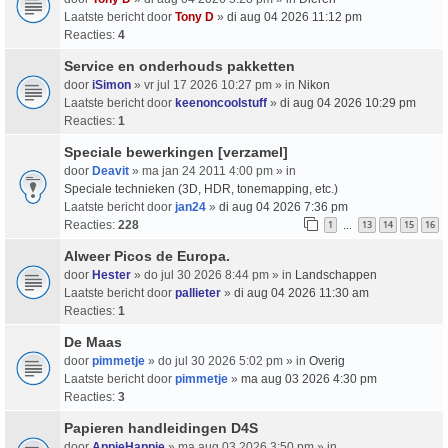
Laatste bericht door
Tony D
»
di aug 04 2026 11:12 pm
Reacties:
4
Service en onderhouds pakketten
door
iSimon
» vr jul 17 2026 10:27 pm » in
Nikon
Laatste bericht door
keenoncoolstuff
»
di aug 04 2026 10:29 pm
Reacties:
1
Speciale bewerkingen [verzamel]
door
Deavit
» ma jan 24 2011 4:00 pm » in
Speciale technieken (3D, HDR, tonemapping, etc.)
Laatste bericht door
jan24
»
di aug 04 2026 7:36 pm
Reacties:
228
1
13
14
15
16
…
Alweer Picos de Europa.
door
Hester
» do jul 30 2026 8:44 pm » in
Landschappen
Laatste bericht door
pallieter
»
di aug 04 2026 11:30 am
Reacties:
1
De Maas
door
pimmetje
» do jul 30 2026 5:02 pm » in
Overig
Laatste bericht door
pimmetje
»
ma aug 03 2026 4:30 pm
Reacties:
3
Papieren handleidingen D4S
door
AppieHappie
» ma aug 03 2026 3:50 pm » in