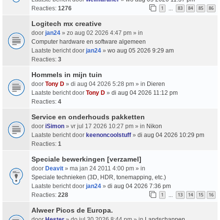
Reacties:
1276
1
83
84
85
86
…
Logitech mx creative
door
jan24
» zo aug 02 2026 4:47 pm » in
Computer hardware en software algemeen
Laatste bericht door
jan24
»
wo aug 05 2026 9:29 am
Reacties:
3
Hommels in mijn tuin
door
Tony D
» di aug 04 2026 5:28 pm » in
Dieren
Laatste bericht door
Tony D
»
di aug 04 2026 11:12 pm
Reacties:
4
Service en onderhouds pakketten
door
iSimon
» vr jul 17 2026 10:27 pm » in
Nikon
Laatste bericht door
keenoncoolstuff
»
di aug 04 2026 10:29 pm
Reacties:
1
Speciale bewerkingen [verzamel]
door
Deavit
» ma jan 24 2011 4:00 pm » in
Speciale technieken (3D, HDR, tonemapping, etc.)
Laatste bericht door
jan24
»
di aug 04 2026 7:36 pm
Reacties:
228
1
13
14
15
16
…
Alweer Picos de Europa.
door
Hester
» do jul 30 2026 8:44 pm » in
Landschappen