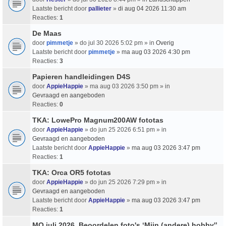
Laatste bericht door
pallieter
»
di aug 04 2026 11:30 am
Reacties:
1
De Maas
door
pimmetje
» do jul 30 2026 5:02 pm » in
Overig
Laatste bericht door
pimmetje
»
ma aug 03 2026 4:30 pm
Reacties:
3
Papieren handleidingen D4S
door
AppieHappie
» ma aug 03 2026 3:50 pm » in
Gevraagd en aangeboden
Reacties:
0
TKA: LowePro Magnum200AW fototas
door
AppieHappie
» do jun 25 2026 6:51 pm » in
Gevraagd en aangeboden
Laatste bericht door
AppieHappie
»
ma aug 03 2026 3:47 pm
Reacties:
1
TKA: Orca OR5 fototas
door
AppieHappie
» do jun 25 2026 7:29 pm » in
Gevraagd en aangeboden
Laatste bericht door
AppieHappie
»
ma aug 03 2026 3:47 pm
Reacties:
1
MO juli 2026, Beoordelen foto's ‘Mijn (andere) hobby'’