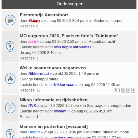
Onderwerpen
Fietsrondje Amersfoort
door
Skippy
» do aug 06 2026 9:14 pm » in
Steden en dorpen
Reacties:
0
MO augustus 2026, Plaatsen foto's ’Tuinkunst'
door
josti
» zo aug 02 2026 2:53 pm » in
Maandopdracht
Laatste bericht door
wim hoppenbrouwers
»
do aug 06 2026 2:40 pm
Reacties:
3
Welke scanner voor negatieven
door
Nikkormaat
» zo okt 05 2025 1:49 pm » in
Overige fotoapparatuur
Laatste bericht door
Nikkormaat
»
do aug 06 2026 11:45 am
Reacties:
30
1
2
3
Nikon informatie en tijdschriften.
door
RVK
» vr jan 30 2026 1:57 pm » in
Gevraagd en aangeboden
Laatste bericht door
whoami
»
do aug 06 2026 9:10 am
Reacties:
1
Mensen en portretten [verzamel]
door
Deavit
» vr apr 22 2011 9:06 pm » in
Portret, studio en mode
Laatste bericht door
weimaraner
»
wo aug 05 2026 11:37 pm