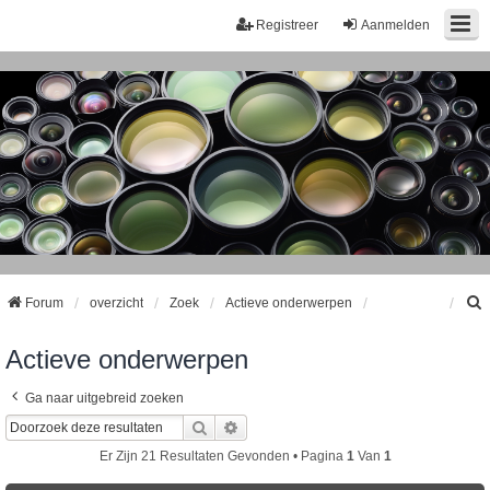
Registreer
Aanmelden
Forum
overzicht
Zoek
Actieve onderwerpen
Actieve onderwerpen
k
Ga naar uitgebreid zoeken
Zoek
Uitgebreid Zoeken
Er Zijn 21 Resultaten Gevonden • Pagina
1
Van
1