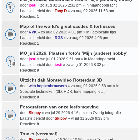
door
josti
» zo aug 02 2026 2:32 pm » in
Maandopdracht
Laatste bericht door
Tony D
»
zo aug 02 2026 11:58 pm
Reacties:
1
Map of the world's great castles & fortresses
door
RVK
» zo aug 02 2026 4:01 pm » in
Fotolocatie tips
Laatste bericht door
RGS
»
zo aug 02 2026 4:06 pm
Reacties:
1
MO juli 2026, Plaatsen foto's ’Mijn (andere) hobby'
door
josti
» wo jul 01 2026 9:51 pm » in
Maandopdracht
Laatste bericht door
josti
»
za aug 01 2026 8:32 pm
Reacties:
9
Uitzicht dak Montevideo Rotterdam 3D
door
wim hoppenbrouwers
» za aug 01 2026 9:58 am » in
Speciale technieken (3D, HDR, tonemapping, etc.)
Reacties:
0
Fotograferen van onze leefomgeving
door
Skippy
» wo jul 29 2026 4:16 pm » in
Overig fotografie
Laatste bericht door
Skippy
»
vr jul 31 2026 9:33 pm
Reacties:
8
Trucks [verzamel]
door
Skippy
» do aug 15 2024 10:50 pm » in
Transport