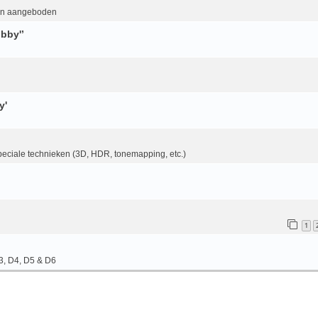
en aangeboden
bby'’
y'
eciale technieken (3D, HDR, tonemapping, etc.)
1
3, D4, D5 & D6