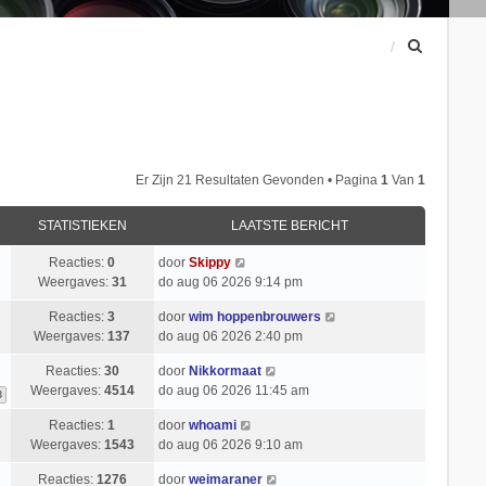
Z
o
e
k
Er Zijn 21 Resultaten Gevonden • Pagina
1
Van
1
STATISTIEKEN
LAATSTE BERICHT
Reacties:
0
door
Skippy
Weergaves:
31
do aug 06 2026 9:14 pm
Reacties:
3
door
wim hoppenbrouwers
Weergaves:
137
do aug 06 2026 2:40 pm
Reacties:
30
door
Nikkormaat
Weergaves:
4514
do aug 06 2026 11:45 am
3
Reacties:
1
door
whoami
Weergaves:
1543
do aug 06 2026 9:10 am
Reacties:
1276
door
weimaraner