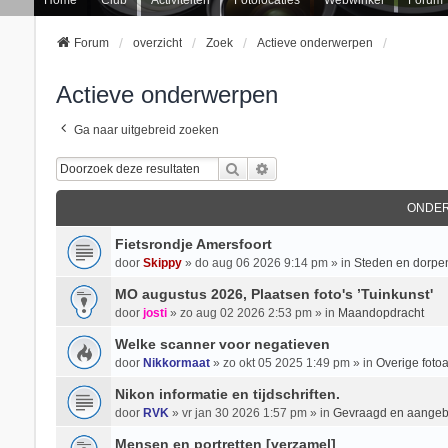
Forum
overzicht
Zoek
Actieve onderwerpen
Actieve onderwerpen
Ga naar uitgebreid zoeken
Zoek
Uitgebreid Zoeken
ONDE
Fietsrondje Amersfoort
door
Skippy
» do aug 06 2026 9:14 pm » in
Steden en dorpe
MO augustus 2026, Plaatsen foto's ’Tuinkunst'
door
josti
» zo aug 02 2026 2:53 pm » in
Maandopdracht
Welke scanner voor negatieven
door
Nikkormaat
» zo okt 05 2025 1:49 pm » in
Overige foto
Nikon informatie en tijdschriften.
door
RVK
» vr jan 30 2026 1:57 pm » in
Gevraagd en aange
Mensen en portretten [verzamel]