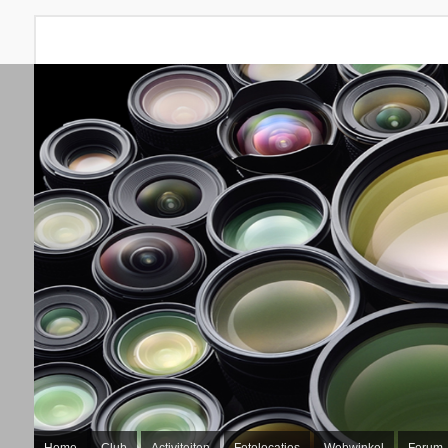
Home
Club
Activiteiten
Fotolocaties
Webwinkel
Forum