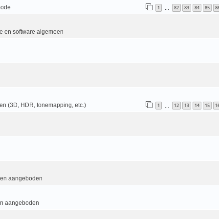
mode
1
82
83
84
85
8
…
e en software algemeen
en (3D, HDR, tonemapping, etc.)
1
12
13
14
15
1
…
 en aangeboden
en aangeboden