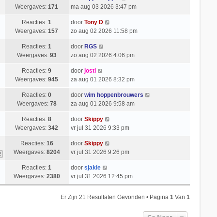
Weergaves:
171
ma aug 03 2026 3:47 pm
Reacties:
1
door
Tony D
Weergaves:
157
zo aug 02 2026 11:58 pm
Reacties:
1
door
RGS
Weergaves:
93
zo aug 02 2026 4:06 pm
Reacties:
9
door
josti
Weergaves:
945
za aug 01 2026 8:32 pm
Reacties:
0
door
wim hoppenbrouwers
Weergaves:
78
za aug 01 2026 9:58 am
Reacties:
8
door
Skippy
Weergaves:
342
vr jul 31 2026 9:33 pm
Reacties:
16
door
Skippy
Weergaves:
8204
vr jul 31 2026 9:26 pm
2
Reacties:
1
door
sjakie
Weergaves:
2380
vr jul 31 2026 12:45 pm
Er Zijn 21 Resultaten Gevonden • Pagina
1
Van
1