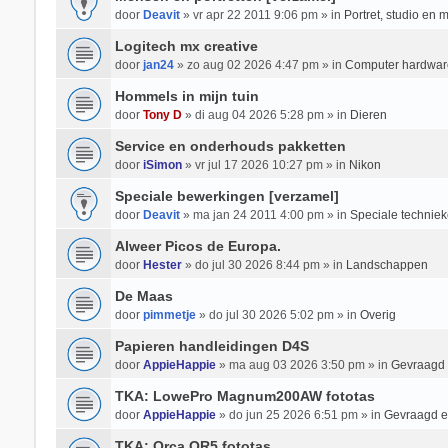
door
Deavit
» vr apr 22 2011 9:06 pm » in
Portret, studio en 
Logitech mx creative
door
jan24
» zo aug 02 2026 4:47 pm » in
Computer hardwar
Hommels in mijn tuin
door
Tony D
» di aug 04 2026 5:28 pm » in
Dieren
Service en onderhouds pakketten
door
iSimon
» vr jul 17 2026 10:27 pm » in
Nikon
Speciale bewerkingen [verzamel]
door
Deavit
» ma jan 24 2011 4:00 pm » in
Speciale techniek
Alweer Picos de Europa.
door
Hester
» do jul 30 2026 8:44 pm » in
Landschappen
De Maas
door
pimmetje
» do jul 30 2026 5:02 pm » in
Overig
Papieren handleidingen D4S
door
AppieHappie
» ma aug 03 2026 3:50 pm » in
Gevraagd
TKA: LowePro Magnum200AW fototas
door
AppieHappie
» do jun 25 2026 6:51 pm » in
Gevraagd 
TKA: Orca OR5 fototas