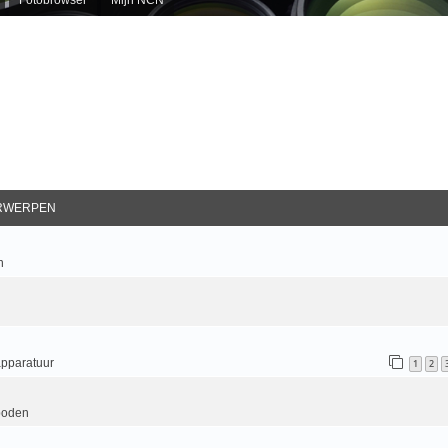
RWERPEN
n
apparatuur
1
2
boden