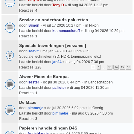
Laatste bericht door
Tony D
»
di aug 04 2026 11:12 pm
Reacties:
4
Service en onderhouds pakketten
door
iSimon
» vr jul 17 2026 10:27 pm » in
Nikon
Laatste bericht door
keenoncoolstuff
»
di aug 04 2026 10:29 pm
Reacties:
1
Speciale bewerkingen [verzamel]
door
Deavit
» ma jan 24 2011 4:00 pm » in
Speciale technieken (3D, HDR, tonemapping, etc.)
Laatste bericht door
jan24
»
di aug 04 2026 7:36 pm
Reacties:
228
1
13
14
15
16
…
Alweer Picos de Europa.
door
Hester
» do jul 30 2026 8:44 pm » in
Landschappen
Laatste bericht door
pallieter
»
di aug 04 2026 11:30 am
Reacties:
1
De Maas
door
pimmetje
» do jul 30 2026 5:02 pm » in
Overig
Laatste bericht door
pimmetje
»
ma aug 03 2026 4:30 pm
Reacties:
3
Papieren handleidingen D4S
door
AppieHappie
» ma aug 03 2026 3:50 pm » in