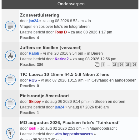
Onderwerpen
Zonsverduistering
door
jan24
» za aug 08 2026 8:53 am » in
Vragen en tips over foto's en fotograferen
Laatste bericht door
Tony D
»
za aug 08 2026 1:17 pm
Reacties:
4
Juffers en libellen [verzamel]
door
Ralph
» vr mei 20 2016 9:54 pm » in
Dieren
Laatste bericht door
Karina2
»
za aug 08 2026 12:56 pm
Reacties:
386
1
23
24
25
26
…
TK: Laowa 10-18mm f/4.5-5.6 Nikon Z lens
door
RGS
» vr aug 07 2026 10:15 am » in
Gevraagd en aangeboden
Reacties:
0
Fietsrondje Amersfoort
door
Skippy
» do aug 06 2026 9:14 pm » in
Steden en dorpen
Laatste bericht door
jan24
»
vr aug 07 2026 8:46 am
Reacties:
1
MO augustus 2026, Plaatsen foto's ’Tuinkunst'
door
josti
» zo aug 02 2026 2:53 pm » in
Maandopdracht
Laatste bericht door
wim hoppenbrouwers
»
do aug 06 2026 2:40 pm