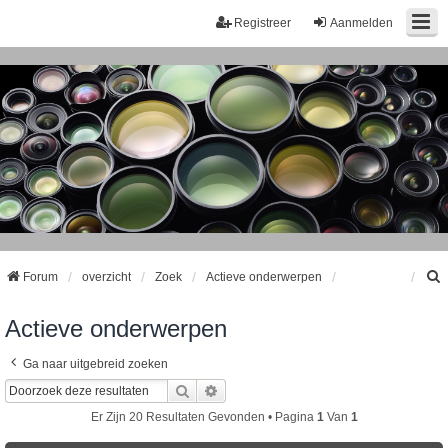
Registreer
Aanmelden
Forum
overzicht
Zoek
Actieve onderwerpen
Actieve onderwerpen
k
Ga naar uitgebreid zoeken
Zoek
Uitgebreid Zoeken
Er Zijn 20 Resultaten Gevonden • Pagina
1
Van
1