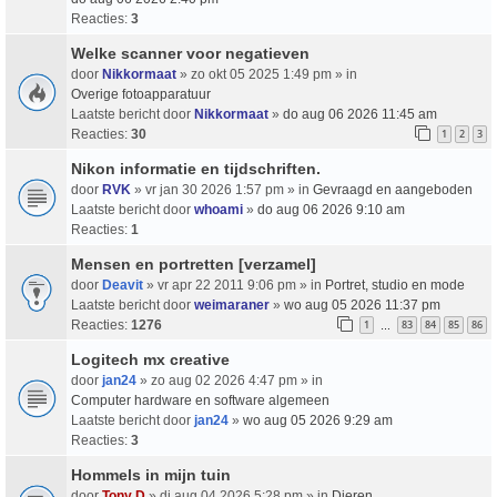
Reacties:
3
Welke scanner voor negatieven
door
Nikkormaat
» zo okt 05 2025 1:49 pm » in
Overige fotoapparatuur
Laatste bericht door
Nikkormaat
»
do aug 06 2026 11:45 am
Reacties:
30
1
2
3
Nikon informatie en tijdschriften.
door
RVK
» vr jan 30 2026 1:57 pm » in
Gevraagd en aangeboden
Laatste bericht door
whoami
»
do aug 06 2026 9:10 am
Reacties:
1
Mensen en portretten [verzamel]
door
Deavit
» vr apr 22 2011 9:06 pm » in
Portret, studio en mode
Laatste bericht door
weimaraner
»
wo aug 05 2026 11:37 pm
Reacties:
1276
1
83
84
85
86
…
Logitech mx creative
door
jan24
» zo aug 02 2026 4:47 pm » in
Computer hardware en software algemeen
Laatste bericht door
jan24
»
wo aug 05 2026 9:29 am
Reacties:
3
Hommels in mijn tuin
door
Tony D
» di aug 04 2026 5:28 pm » in
Dieren