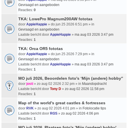
Gevraagd en aangeboden
Reacties:
0
TKA: LowePro Magnum200AW fototas
door
AppieHappie
» do jun 25 2026 6:51 pm » in
Gevraagd en aangeboden
Laatste bericht door
AppieHappie
»
ma aug 03 2026 3:47 pm
Reacties:
1
TKA: Orca OR5 fototas
door
AppieHappie
» do jun 25 2026 7:29 pm » in
Gevraagd en aangeboden
Laatste bericht door
AppieHappie
»
ma aug 03 2026 3:47 pm
Reacties:
1
MO juli 2026, Beoordelen foto's ‘Mijn (andere) hobby'’
door
josti
» zo aug 02 2026 2:32 pm » in
Maandopdracht
Laatste bericht door
Tony D
»
zo aug 02 2026 11:58 pm
Reacties:
1
Map of the world's great castles & fortresses
door
RVK
» zo aug 02 2026 4:01 pm » in
Fotolocatie tips
Laatste bericht door
RGS
»
zo aug 02 2026 4:06 pm
Reacties:
1
MO juli 2026, Plaatsen foto's ’Mijn (andere) hobby'