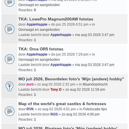
Gevraagd en aangeboden
Reacties:
0
TKA: LowePro Magnum200AW fototas
door
AppieHappie
» do jun 25 2026 6:51 pm » in
Gevraagd en aangeboden
Laatste bericht door
AppieHappie
»
ma aug 03 2026 3:47 pm
Reacties:
1
TKA: Orca OR5 fototas
door
AppieHappie
» do jun 25 2026 7:29 pm » in
Gevraagd en aangeboden
Laatste bericht door
AppieHappie
»
ma aug 03 2026 3:47 pm
Reacties:
1
MO juli 2026, Beoordelen foto's ‘Mijn (andere) hobby'’
door
josti
» zo aug 02 2026 2:32 pm » in
Maandopdracht
Laatste bericht door
Tony D
»
zo aug 02 2026 11:58 pm
Reacties:
1
Map of the world's great castles & fortresses
door
RVK
» zo aug 02 2026 4:01 pm » in
Fotolocatie tips
Laatste bericht door
RGS
»
zo aug 02 2026 4:06 pm
Reacties:
1
MO juli 2026, Plaatsen foto's ’Mijn (andere) hobby'