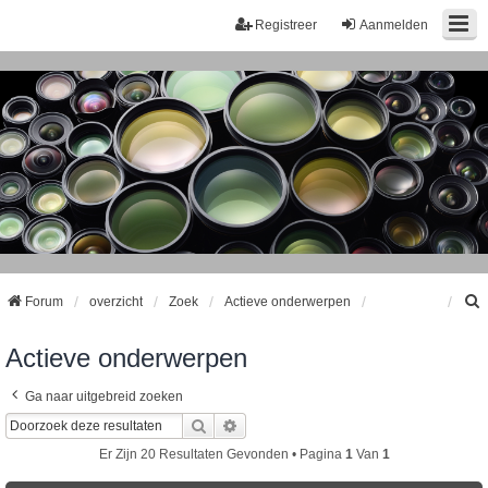
Registreer
Aanmelden
Forum
overzicht
Zoek
Actieve onderwerpen
Actieve onderwerpen
k
Ga naar uitgebreid zoeken
Zoek
Uitgebreid Zoeken
Er Zijn 20 Resultaten Gevonden • Pagina
1
Van
1