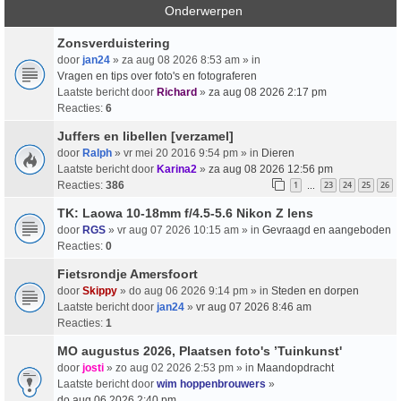
Onderwerpen
Zonsverduistering
door
jan24
» za aug 08 2026 8:53 am » in
Vragen en tips over foto's en fotograferen
Laatste bericht door
Richard
»
za aug 08 2026 2:17 pm
Reacties:
6
Juffers en libellen [verzamel]
door
Ralph
» vr mei 20 2016 9:54 pm » in
Dieren
Laatste bericht door
Karina2
»
za aug 08 2026 12:56 pm
Reacties:
386
1
23
24
25
26
…
TK: Laowa 10-18mm f/4.5-5.6 Nikon Z lens
door
RGS
» vr aug 07 2026 10:15 am » in
Gevraagd en aangeboden
Reacties:
0
Fietsrondje Amersfoort
door
Skippy
» do aug 06 2026 9:14 pm » in
Steden en dorpen
Laatste bericht door
jan24
»
vr aug 07 2026 8:46 am
Reacties:
1
MO augustus 2026, Plaatsen foto's ’Tuinkunst'
door
josti
» zo aug 02 2026 2:53 pm » in
Maandopdracht
Laatste bericht door
wim hoppenbrouwers
»
do aug 06 2026 2:40 pm