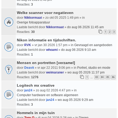
Reacties:
3
Welke scanner voor negatieven
door
Nikkormaat
» zo okt 05 2025 1:49 pm » in
Overige fotoapparatuur
Laatste bericht door
Nikkormaat
»
do aug 06 2026 11:45 am
Reacties:
30
1
2
3
Nikon informatie en tijdschriften.
door
RVK
» vr jan 30 2026 1:57 pm » in
Gevraagd en aangeboden
Laatste bericht door
whoami
»
do aug 06 2026 9:10 am
Reacties:
1
Mensen en portretten [verzamel]
door
Deavit
» vr apr 22 2011 9:06 pm » in
Portret, studio en mode
Laatste bericht door
weimaraner
»
wo aug 05 2026 11:37 pm
Reacties:
1276
1
83
84
85
86
…
Logitech mx creative
door
jan24
» zo aug 02 2026 4:47 pm » in
Computer hardware en software algemeen
Laatste bericht door
jan24
»
wo aug 05 2026 9:29 am
Reacties:
3
Hommels in mijn tuin
door
Tony D
» di aug 04 2026 5:28 pm » in
Dieren