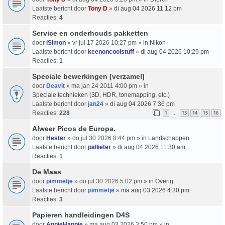
Laatste bericht door
Tony D
»
di aug 04 2026 11:12 pm
Reacties:
4
Service en onderhouds pakketten
door
iSimon
» vr jul 17 2026 10:27 pm » in
Nikon
Laatste bericht door
keenoncoolstuff
»
di aug 04 2026 10:29 pm
Reacties:
1
Speciale bewerkingen [verzamel]
door
Deavit
» ma jan 24 2011 4:00 pm » in
Speciale technieken (3D, HDR, tonemapping, etc.)
Laatste bericht door
jan24
»
di aug 04 2026 7:36 pm
Reacties:
228
1
13
14
15
16
…
Alweer Picos de Europa.
door
Hester
» do jul 30 2026 8:44 pm » in
Landschappen
Laatste bericht door
pallieter
»
di aug 04 2026 11:30 am
Reacties:
1
De Maas
door
pimmetje
» do jul 30 2026 5:02 pm » in
Overig
Laatste bericht door
pimmetje
»
ma aug 03 2026 4:30 pm
Reacties:
3
Papieren handleidingen D4S
door
AppieHappie
» ma aug 03 2026 3:50 pm » in