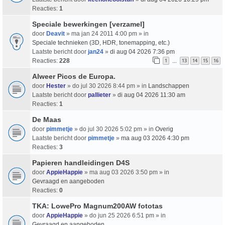
Reacties:
1
Speciale bewerkingen [verzamel]
door
Deavit
» ma jan 24 2011 4:00 pm » in
Speciale technieken (3D, HDR, tonemapping, etc.)
Laatste bericht door
jan24
»
di aug 04 2026 7:36 pm
Reacties:
228
1
13
14
15
16
…
Alweer Picos de Europa.
door
Hester
» do jul 30 2026 8:44 pm » in
Landschappen
Laatste bericht door
pallieter
»
di aug 04 2026 11:30 am
Reacties:
1
De Maas
door
pimmetje
» do jul 30 2026 5:02 pm » in
Overig
Laatste bericht door
pimmetje
»
ma aug 03 2026 4:30 pm
Reacties:
3
Papieren handleidingen D4S
door
AppieHappie
» ma aug 03 2026 3:50 pm » in
Gevraagd en aangeboden
Reacties:
0
TKA: LowePro Magnum200AW fototas
door
AppieHappie
» do jun 25 2026 6:51 pm » in
Gevraagd en aangeboden