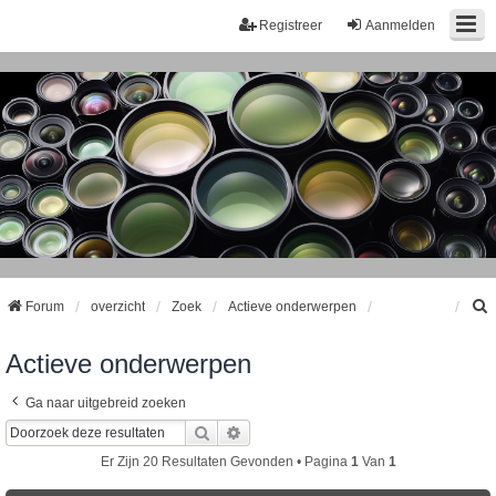
Registreer
Aanmelden
Forum
overzicht
Zoek
Actieve onderwerpen
Actieve onderwerpen
k
Ga naar uitgebreid zoeken
Zoek
Uitgebreid Zoeken
Er Zijn 20 Resultaten Gevonden • Pagina
1
Van
1