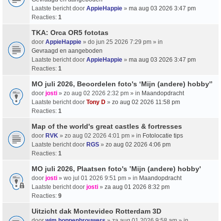
Laatste bericht door
AppieHappie
»
ma aug 03 2026 3:47 pm
Reacties:
1
TKA: Orca OR5 fototas
door
AppieHappie
» do jun 25 2026 7:29 pm » in
Gevraagd en aangeboden
Laatste bericht door
AppieHappie
»
ma aug 03 2026 3:47 pm
Reacties:
1
MO juli 2026, Beoordelen foto's ‘Mijn (andere) hobby'’
door
josti
» zo aug 02 2026 2:32 pm » in
Maandopdracht
Laatste bericht door
Tony D
»
zo aug 02 2026 11:58 pm
Reacties:
1
Map of the world's great castles & fortresses
door
RVK
» zo aug 02 2026 4:01 pm » in
Fotolocatie tips
Laatste bericht door
RGS
»
zo aug 02 2026 4:06 pm
Reacties:
1
MO juli 2026, Plaatsen foto's ’Mijn (andere) hobby'
door
josti
» wo jul 01 2026 9:51 pm » in
Maandopdracht
Laatste bericht door
josti
»
za aug 01 2026 8:32 pm
Reacties:
9
Uitzicht dak Montevideo Rotterdam 3D
door
wim hoppenbrouwers
» za aug 01 2026 9:58 am » in