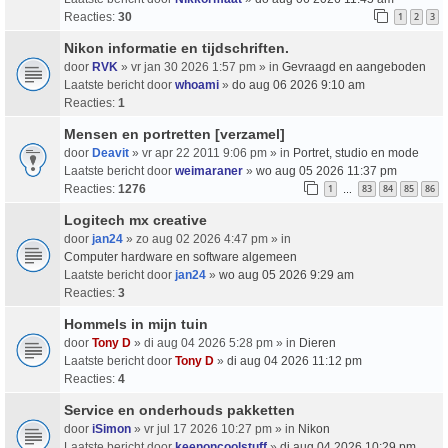
Reacties:
30
1
2
3
Nikon informatie en tijdschriften.
door
RVK
» vr jan 30 2026 1:57 pm » in
Gevraagd en aangeboden
Laatste bericht door
whoami
»
do aug 06 2026 9:10 am
Reacties:
1
Mensen en portretten [verzamel]
door
Deavit
» vr apr 22 2011 9:06 pm » in
Portret, studio en mode
Laatste bericht door
weimaraner
»
wo aug 05 2026 11:37 pm
Reacties:
1276
1
83
84
85
86
…
Logitech mx creative
door
jan24
» zo aug 02 2026 4:47 pm » in
Computer hardware en software algemeen
Laatste bericht door
jan24
»
wo aug 05 2026 9:29 am
Reacties:
3
Hommels in mijn tuin
door
Tony D
» di aug 04 2026 5:28 pm » in
Dieren
Laatste bericht door
Tony D
»
di aug 04 2026 11:12 pm
Reacties:
4
Service en onderhouds pakketten
door
iSimon
» vr jul 17 2026 10:27 pm » in
Nikon
Laatste bericht door
keenoncoolstuff
»
di aug 04 2026 10:29 pm