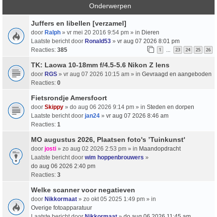
Onderwerpen
Juffers en libellen [verzamel]
door
Ralph
» vr mei 20 2016 9:54 pm » in
Dieren
Laatste bericht door
Ronald53
»
vr aug 07 2026 8:01 pm
Reacties:
385
1
23
24
25
26
…
TK: Laowa 10-18mm f/4.5-5.6 Nikon Z lens
door
RGS
» vr aug 07 2026 10:15 am » in
Gevraagd en aangeboden
Reacties:
0
Fietsrondje Amersfoort
door
Skippy
» do aug 06 2026 9:14 pm » in
Steden en dorpen
Laatste bericht door
jan24
»
vr aug 07 2026 8:46 am
Reacties:
1
MO augustus 2026, Plaatsen foto's ’Tuinkunst'
door
josti
» zo aug 02 2026 2:53 pm » in
Maandopdracht
Laatste bericht door
wim hoppenbrouwers
»
do aug 06 2026 2:40 pm
Reacties:
3
Welke scanner voor negatieven
door
Nikkormaat
» zo okt 05 2025 1:49 pm » in
Overige fotoapparatuur
Laatste bericht door
Nikkormaat
»
do aug 06 2026 11:45 am