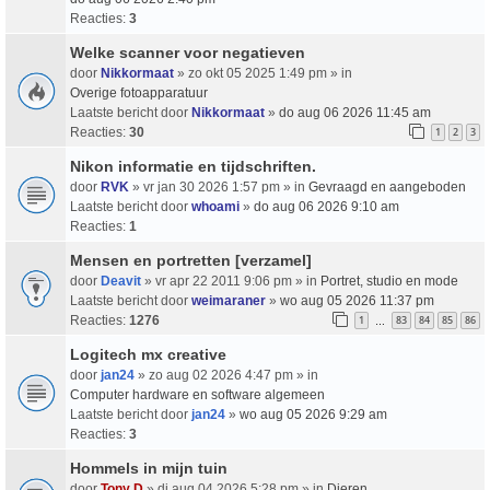
Reacties:
3
Welke scanner voor negatieven
door
Nikkormaat
» zo okt 05 2025 1:49 pm » in
Overige fotoapparatuur
Laatste bericht door
Nikkormaat
»
do aug 06 2026 11:45 am
Reacties:
30
1
2
3
Nikon informatie en tijdschriften.
door
RVK
» vr jan 30 2026 1:57 pm » in
Gevraagd en aangeboden
Laatste bericht door
whoami
»
do aug 06 2026 9:10 am
Reacties:
1
Mensen en portretten [verzamel]
door
Deavit
» vr apr 22 2011 9:06 pm » in
Portret, studio en mode
Laatste bericht door
weimaraner
»
wo aug 05 2026 11:37 pm
Reacties:
1276
1
83
84
85
86
…
Logitech mx creative
door
jan24
» zo aug 02 2026 4:47 pm » in
Computer hardware en software algemeen
Laatste bericht door
jan24
»
wo aug 05 2026 9:29 am
Reacties:
3
Hommels in mijn tuin
door
Tony D
» di aug 04 2026 5:28 pm » in
Dieren