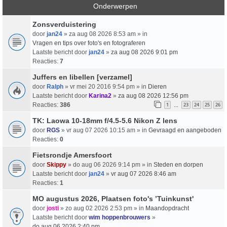
Onderwerpen
Zonsverduistering
door
jan24
» za aug 08 2026 8:53 am » in
Vragen en tips over foto's en fotograferen
Laatste bericht door
jan24
»
za aug 08 2026 9:01 pm
Reacties:
7
Juffers en libellen [verzamel]
door
Ralph
» vr mei 20 2016 9:54 pm » in
Dieren
Laatste bericht door
Karina2
»
za aug 08 2026 12:56 pm
Reacties:
386
1
23
24
25
26
…
TK: Laowa 10-18mm f/4.5-5.6 Nikon Z lens
door
RGS
» vr aug 07 2026 10:15 am » in
Gevraagd en aangeboden
Reacties:
0
Fietsrondje Amersfoort
door
Skippy
» do aug 06 2026 9:14 pm » in
Steden en dorpen
Laatste bericht door
jan24
»
vr aug 07 2026 8:46 am
Reacties:
1
MO augustus 2026, Plaatsen foto's ’Tuinkunst'
door
josti
» zo aug 02 2026 2:53 pm » in
Maandopdracht
Laatste bericht door
wim hoppenbrouwers
»
do aug 06 2026 2:40 pm