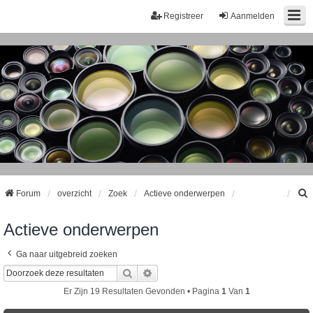
Registreer
Aanmelden
Forum
overzicht
Zoek
Actieve onderwerpen
Actieve onderwerpen
k
Ga naar uitgebreid zoeken
Zoek
Uitgebreid Zoeken
Er Zijn 19 Resultaten Gevonden • Pagina
1
Van
1