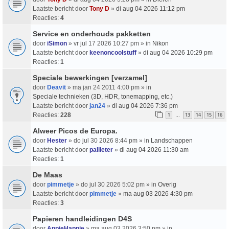
Laatste bericht door
Tony D
»
di aug 04 2026 11:12 pm
Reacties:
4
Service en onderhouds pakketten
door
iSimon
» vr jul 17 2026 10:27 pm » in
Nikon
Laatste bericht door
keenoncoolstuff
»
di aug 04 2026 10:29 pm
Reacties:
1
Speciale bewerkingen [verzamel]
door
Deavit
» ma jan 24 2011 4:00 pm » in
Speciale technieken (3D, HDR, tonemapping, etc.)
Laatste bericht door
jan24
»
di aug 04 2026 7:36 pm
Reacties:
228
1
13
14
15
16
…
Alweer Picos de Europa.
door
Hester
» do jul 30 2026 8:44 pm » in
Landschappen
Laatste bericht door
pallieter
»
di aug 04 2026 11:30 am
Reacties:
1
De Maas
door
pimmetje
» do jul 30 2026 5:02 pm » in
Overig
Laatste bericht door
pimmetje
»
ma aug 03 2026 4:30 pm
Reacties:
3
Papieren handleidingen D4S
door
AppieHappie
» ma aug 03 2026 3:50 pm » in