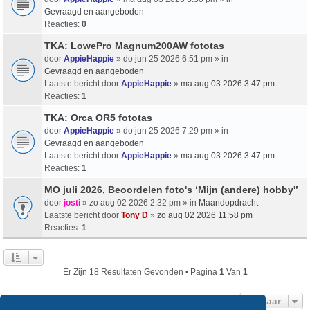
Gevraagd en aangeboden
Reacties:
0
TKA: LowePro Magnum200AW fototas
door
AppieHappie
» do jun 25 2026 6:51 pm » in
Gevraagd en aangeboden
Laatste bericht door
AppieHappie
»
ma aug 03 2026 3:47 pm
Reacties:
1
TKA: Orca OR5 fototas
door
AppieHappie
» do jun 25 2026 7:29 pm » in
Gevraagd en aangeboden
Laatste bericht door
AppieHappie
»
ma aug 03 2026 3:47 pm
Reacties:
1
MO juli 2026, Beoordelen foto's ‘Mijn (andere) hobby'’
door
josti
» zo aug 02 2026 2:32 pm » in
Maandopdracht
Laatste bericht door
Tony D
»
zo aug 02 2026 11:58 pm
Reacties:
1
Er Zijn 18 Resultaten Gevonden • Pagina
1
Van
1
Ga Naar