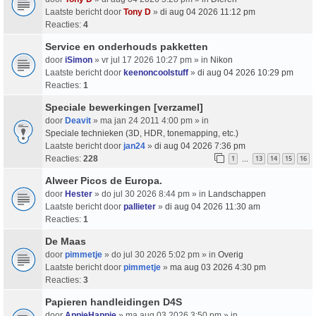
Laatste bericht door
Tony D
»
di aug 04 2026 11:12 pm
Reacties:
4
Service en onderhouds pakketten
door
iSimon
» vr jul 17 2026 10:27 pm » in
Nikon
Laatste bericht door
keenoncoolstuff
»
di aug 04 2026 10:29 pm
Reacties:
1
Speciale bewerkingen [verzamel]
door
Deavit
» ma jan 24 2011 4:00 pm » in
Speciale technieken (3D, HDR, tonemapping, etc.)
Laatste bericht door
jan24
»
di aug 04 2026 7:36 pm
Reacties:
228
1
13
14
15
16
…
Alweer Picos de Europa.
door
Hester
» do jul 30 2026 8:44 pm » in
Landschappen
Laatste bericht door
pallieter
»
di aug 04 2026 11:30 am
Reacties:
1
De Maas
door
pimmetje
» do jul 30 2026 5:02 pm » in
Overig
Laatste bericht door
pimmetje
»
ma aug 03 2026 4:30 pm
Reacties:
3
Papieren handleidingen D4S
door
AppieHappie
» ma aug 03 2026 3:50 pm » in