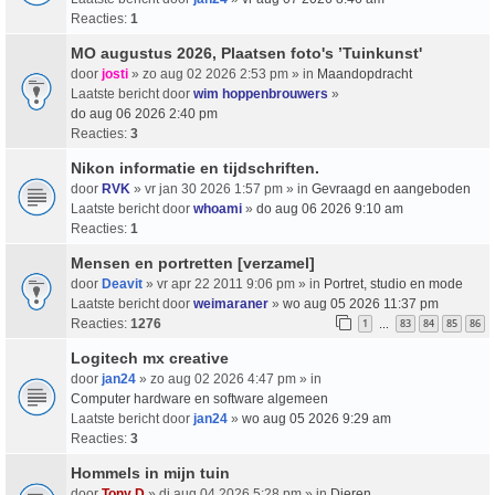
Reacties:
1
MO augustus 2026, Plaatsen foto's ’Tuinkunst'
door
josti
» zo aug 02 2026 2:53 pm » in
Maandopdracht
Laatste bericht door
wim hoppenbrouwers
»
do aug 06 2026 2:40 pm
Reacties:
3
Nikon informatie en tijdschriften.
door
RVK
» vr jan 30 2026 1:57 pm » in
Gevraagd en aangeboden
Laatste bericht door
whoami
»
do aug 06 2026 9:10 am
Reacties:
1
Mensen en portretten [verzamel]
door
Deavit
» vr apr 22 2011 9:06 pm » in
Portret, studio en mode
Laatste bericht door
weimaraner
»
wo aug 05 2026 11:37 pm
Reacties:
1276
1
83
84
85
86
…
Logitech mx creative
door
jan24
» zo aug 02 2026 4:47 pm » in
Computer hardware en software algemeen
Laatste bericht door
jan24
»
wo aug 05 2026 9:29 am
Reacties:
3
Hommels in mijn tuin
door
Tony D
» di aug 04 2026 5:28 pm » in
Dieren