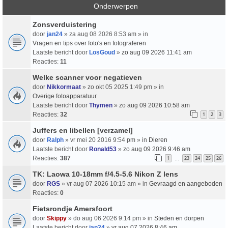
Onderwerpen
Zonsverduistering
door
jan24
» za aug 08 2026 8:53 am » in
Vragen en tips over foto's en fotograferen
Laatste bericht door
LosGoud
»
zo aug 09 2026 11:41 am
Reacties:
11
Welke scanner voor negatieven
door
Nikkormaat
» zo okt 05 2025 1:49 pm » in
Overige fotoapparatuur
Laatste bericht door
Thymen
»
zo aug 09 2026 10:58 am
Reacties:
32
1
2
3
Juffers en libellen [verzamel]
door
Ralph
» vr mei 20 2016 9:54 pm » in
Dieren
Laatste bericht door
Ronald53
»
zo aug 09 2026 9:46 am
Reacties:
387
1
23
24
25
26
…
TK: Laowa 10-18mm f/4.5-5.6 Nikon Z lens
door
RGS
» vr aug 07 2026 10:15 am » in
Gevraagd en aangeboden
Reacties:
0
Fietsrondje Amersfoort
door
Skippy
» do aug 06 2026 9:14 pm » in
Steden en dorpen
Laatste bericht door
jan24
»
vr aug 07 2026 8:46 am