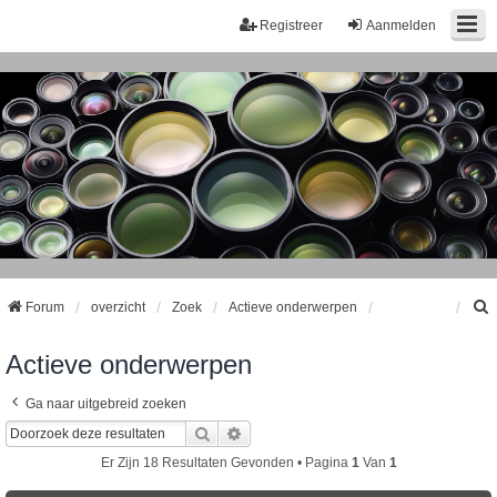
Registreer
Aanmelden
Forum
overzicht
Zoek
Actieve onderwerpen
Actieve onderwerpen
k
Ga naar uitgebreid zoeken
Zoek
Uitgebreid Zoeken
Er Zijn 18 Resultaten Gevonden • Pagina
1
Van
1