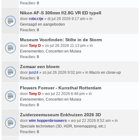
Reacties:
0
Nikon AF-S 300mm f/2.8G VR ED typeII
door
robcctje
» di jul 28 2026 9:17 am » in
Gevraagd en aangeboden
Reacties:
0
Museum Voorlinden: Stilte in de Storm
door
Tony D
» zo jul 26 2026 11:13 pm » in
Evenementen, Concerten en Musea
Reacties:
0
Zomaar een bloem
door
jan24
» zo jul 26 2026 9:02 pm » in
Macro en close-up
Reacties:
0
Flowers Forever - Kunsthal Rotterdam
door
Tony D
» wo jul 22 2026 6:48 pm » in
Evenementen, Concerten en Musea
Reacties:
0
Zuiderzeemuseum Enkhuizen 2026 3D
door
wim hoppenbrouwers
» wo jul 22 2026 8:52 am » in
Speciale technieken (3D, HDR, tonemapping, etc.)
Reacties:
0