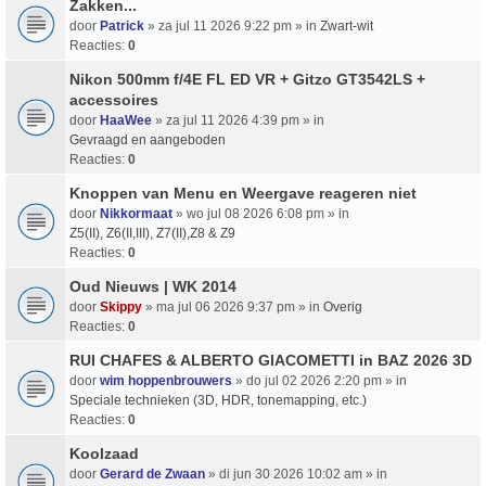
Zakken...
door
Patrick
» za jul 11 2026 9:22 pm » in
Zwart-wit
Reacties:
0
Nikon 500mm f/4E FL ED VR + Gitzo GT3542LS +
accessoires
door
HaaWee
» za jul 11 2026 4:39 pm » in
Gevraagd en aangeboden
Reacties:
0
Knoppen van Menu en Weergave reageren niet
door
Nikkormaat
» wo jul 08 2026 6:08 pm » in
Z5(II), Z6(II,III), Z7(II),Z8 & Z9
Reacties:
0
Oud Nieuws | WK 2014
door
Skippy
» ma jul 06 2026 9:37 pm » in
Overig
Reacties:
0
RUI CHAFES & ALBERTO GIACOMETTI in BAZ 2026 3D
door
wim hoppenbrouwers
» do jul 02 2026 2:20 pm » in
Speciale technieken (3D, HDR, tonemapping, etc.)
Reacties:
0
Koolzaad
door
Gerard de Zwaan
» di jun 30 2026 10:02 am » in