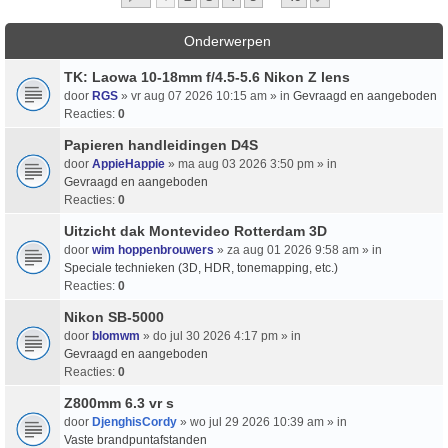
Onderwerpen
TK: Laowa 10-18mm f/4.5-5.6 Nikon Z lens
door
RGS
» vr aug 07 2026 10:15 am » in
Gevraagd en aangeboden
Reacties:
0
Papieren handleidingen D4S
door
AppieHappie
» ma aug 03 2026 3:50 pm » in
Gevraagd en aangeboden
Reacties:
0
Uitzicht dak Montevideo Rotterdam 3D
door
wim hoppenbrouwers
» za aug 01 2026 9:58 am » in
Speciale technieken (3D, HDR, tonemapping, etc.)
Reacties:
0
Nikon SB-5000
door
blomwm
» do jul 30 2026 4:17 pm » in
Gevraagd en aangeboden
Reacties:
0
Z800mm 6.3 vr s
door
DjenghisCordy
» wo jul 29 2026 10:39 am » in
Vaste brandpuntafstanden