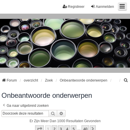
Registreer
Aanmelden
Forum
overzicht
Zoek
Onbeantwoorde onderwerpen
Onbeantwoorde onderwerpen
k
Ga naar uitgebreid zoeken
Zoek
Uitgebreid Zoeken
Er Zijn Meer Dan 1000 Resultaten Gevonden
Pagina
1
Van
40
1
2
3
4
5
40
Volgende
…