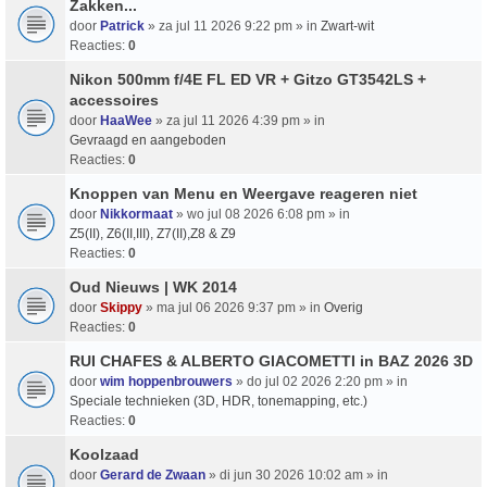
Zakken...
door
Patrick
» za jul 11 2026 9:22 pm » in
Zwart-wit
Reacties:
0
Nikon 500mm f/4E FL ED VR + Gitzo GT3542LS +
accessoires
door
HaaWee
» za jul 11 2026 4:39 pm » in
Gevraagd en aangeboden
Reacties:
0
Knoppen van Menu en Weergave reageren niet
door
Nikkormaat
» wo jul 08 2026 6:08 pm » in
Z5(II), Z6(II,III), Z7(II),Z8 & Z9
Reacties:
0
Oud Nieuws | WK 2014
door
Skippy
» ma jul 06 2026 9:37 pm » in
Overig
Reacties:
0
RUI CHAFES & ALBERTO GIACOMETTI in BAZ 2026 3D
door
wim hoppenbrouwers
» do jul 02 2026 2:20 pm » in
Speciale technieken (3D, HDR, tonemapping, etc.)
Reacties:
0
Koolzaad
door
Gerard de Zwaan
» di jun 30 2026 10:02 am » in