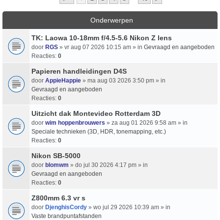
Onderwerpen
TK: Laowa 10-18mm f/4.5-5.6 Nikon Z lens
door
RGS
» vr aug 07 2026 10:15 am » in
Gevraagd en aangeboden
Reacties:
0
Papieren handleidingen D4S
door
AppieHappie
» ma aug 03 2026 3:50 pm » in
Gevraagd en aangeboden
Reacties:
0
Uitzicht dak Montevideo Rotterdam 3D
door
wim hoppenbrouwers
» za aug 01 2026 9:58 am » in
Speciale technieken (3D, HDR, tonemapping, etc.)
Reacties:
0
Nikon SB-5000
door
blomwm
» do jul 30 2026 4:17 pm » in
Gevraagd en aangeboden
Reacties:
0
Z800mm 6.3 vr s
door
DjenghisCordy
» wo jul 29 2026 10:39 am » in
Vaste brandpuntafstanden