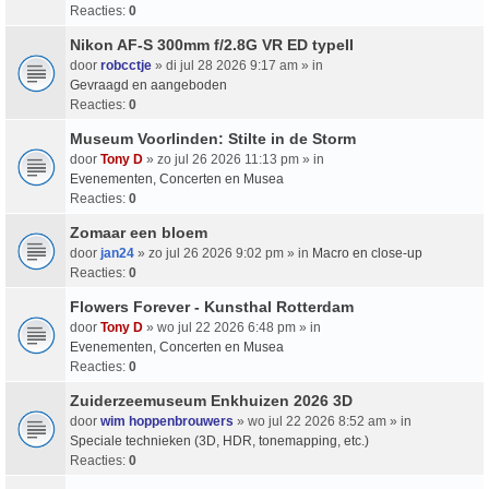
Reacties:
0
Nikon AF-S 300mm f/2.8G VR ED typeII
door
robcctje
» di jul 28 2026 9:17 am » in
Gevraagd en aangeboden
Reacties:
0
Museum Voorlinden: Stilte in de Storm
door
Tony D
» zo jul 26 2026 11:13 pm » in
Evenementen, Concerten en Musea
Reacties:
0
Zomaar een bloem
door
jan24
» zo jul 26 2026 9:02 pm » in
Macro en close-up
Reacties:
0
Flowers Forever - Kunsthal Rotterdam
door
Tony D
» wo jul 22 2026 6:48 pm » in
Evenementen, Concerten en Musea
Reacties:
0
Zuiderzeemuseum Enkhuizen 2026 3D
door
wim hoppenbrouwers
» wo jul 22 2026 8:52 am » in
Speciale technieken (3D, HDR, tonemapping, etc.)
Reacties:
0