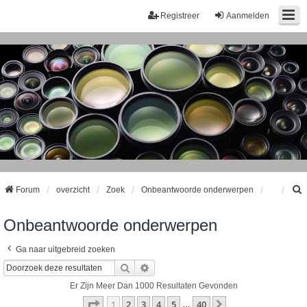
Registreer
Aanmelden
Forum
overzicht
Zoek
Onbeantwoorde onderwerpen
Onbeantwoorde onderwerpen
k
Ga naar uitgebreid zoeken
Zoek
Uitgebreid Zoeken
Er Zijn Meer Dan 1000 Resultaten Gevonden
Pagina
1
Van
40
1
2
3
4
5
40
Volgende
…