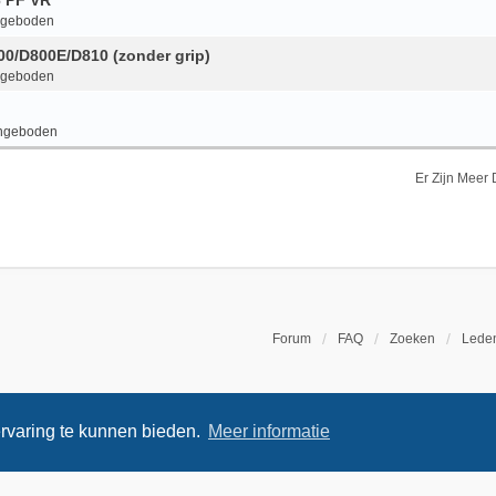
6 PF VR
ngeboden
800/D800E/D810 (zonder grip)
ngeboden
ngeboden
Er Zijn Meer
Forum
FAQ
Zoeken
Leden
rvaring te kunnen bieden.
Meer informatie