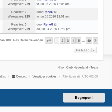
Weergaves:
229
vr jun 05 2026 12:05 am
Reacties:
0
door
ReneG
Weergaves:
225
vr jun 05 2026 12:01 am
Reacties:
0
door
ReneG
Weergaves:
229
do jun 04 2026 11:59 pm
Pagina
1
Van
40
1
2
3
4
5
40
Volgend
 Dan 1000 Resultaten Gevonden
…
Ga Naar
Nikon Club Nederland - Team
lijst
Contact
Verwijder cookies
Alle tijden zijn
UTC+02:00
Begrepen!