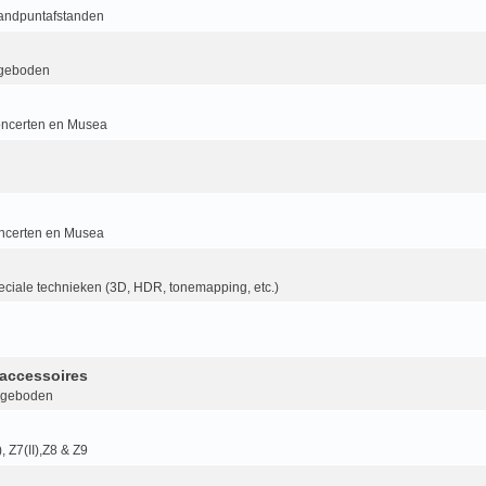
randpuntafstanden
geboden
ncerten en Musea
ncerten en Musea
ciale technieken (3D, HDR, tonemapping, etc.)
accessoires
ngeboden
I), Z7(II),Z8 & Z9