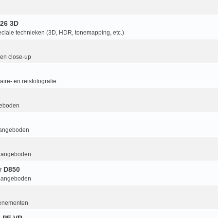
26 3D
ciale technieken (3D, HDR, tonemapping, etc.)
en close-up
ire- en reisfotografie
geboden
aangeboden
aangeboden
r D850
aangeboden
enementen