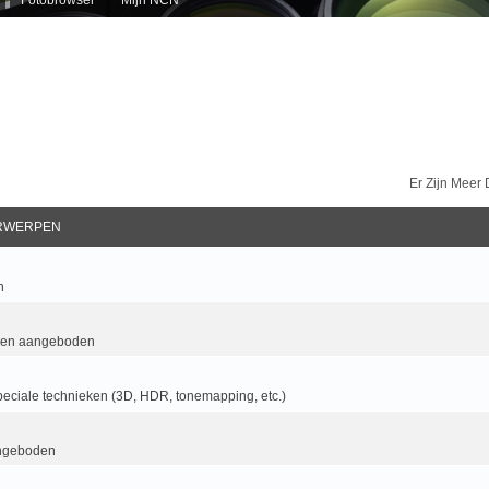
Er Zijn Meer
RWERPEN
n
 en aangeboden
eciale technieken (3D, HDR, tonemapping, etc.)
ngeboden