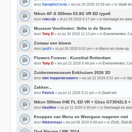
door
DjenghisCordy
» wo jul 29 2026 10:39 am » in
Vaste b
Nikon AF-S 300mm f/2.8G VR ED typeII
door
robcctje
» di jul 28 2026 9:17 am » in
Gevraagd en aan
Museum Voorlinden: Stilte in de Storm
door
Tony D
» zo jul 26 2026 11:13 pm » in
Evenementen, Co
Zomaar een bloem
door
jan24
» zo jul 26 2026 9:02 pm » in
Macro en close-up
Flowers Forever - Kunsthal Rotterdam
door
Tony D
» wo jul 22 2026 6:48 pm » in
Evenementen, Co
Zuiderzeemuseum Enkhuizen 2026 3D
door
wim hoppenbrouwers
» wo jul 22 2026 8:52 am » in
Spe
Zakken...
door
Patrick
» za jul 11 2026 9:22 pm » in
Zwart-wit
Nikon 500mm f/4E FL ED VR + Gitzo GT3542LS + 
door
HaaWee
» za jul 11 2026 4:39 pm » in
Gevraagd en aa
Knoppen van Menu en Weergave reageren niet
door
Nikkormaat
» wo jul 08 2026 6:08 pm » in
Z5(II), Z6(II,II
Oud Nieuws | WK 2014