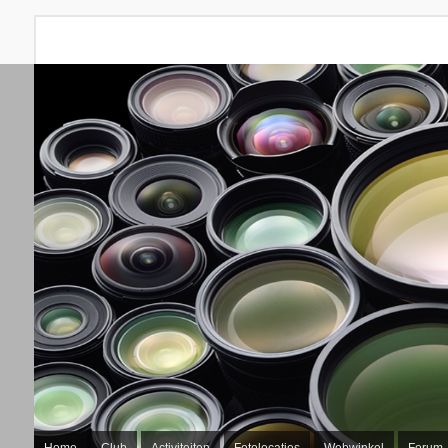
Home
Club
Activiteiten
Fotolocaties
Webwinkel
Forum