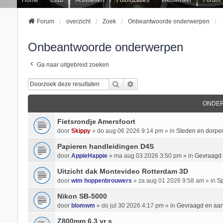
Forum
overzicht
Zoek
Onbeantwoorde onderwerpen
Onbeantwoorde onderwerpen
Ga naar uitgebreid zoeken
Zoek
Uitgebreid Zoeken
ONDE
Fietsrondje Amersfoort
door
Skippy
» do aug 06 2026 9:14 pm » in
Steden en dorpe
Papieren handleidingen D4S
door
AppieHappie
» ma aug 03 2026 3:50 pm » in
Gevraagd
Uitzicht dak Montevideo Rotterdam 3D
door
wim hoppenbrouwers
» za aug 01 2026 9:58 am » in
Sp
Nikon SB-5000
door
blomwm
» do jul 30 2026 4:17 pm » in
Gevraagd en aa
Z800mm 6.3 vr s