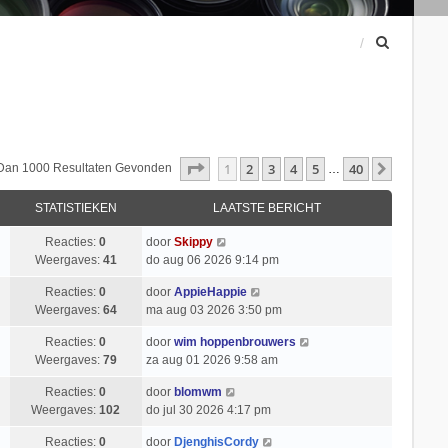
Z
o
e
k
Pagina
1
Van
40
1
2
3
4
5
40
Volgend
 Dan 1000 Resultaten Gevonden
…
STATISTIEKEN
LAATSTE BERICHT
Reacties:
0
door
Skippy
Weergaves:
41
do aug 06 2026 9:14 pm
Reacties:
0
door
AppieHappie
Weergaves:
64
ma aug 03 2026 3:50 pm
Reacties:
0
door
wim hoppenbrouwers
Weergaves:
79
za aug 01 2026 9:58 am
Reacties:
0
door
blomwm
Weergaves:
102
do jul 30 2026 4:17 pm
Reacties:
0
door
DjenghisCordy