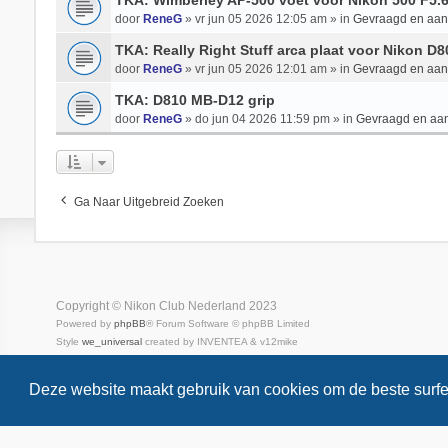
TKA: Wimberley AP-500 voet voor Nikon 500 F5.
door
ReneG
» vr jun 05 2026 12:05 am » in
Gevraagd en aa
TKA: Really Right Stuff arca plaat voor Nikon D
door
ReneG
» vr jun 05 2026 12:01 am » in
Gevraagd en aa
TKA: D810 MB-D12 grip
door
ReneG
» do jun 04 2026 11:59 pm » in
Gevraagd en aa
Ga Naar Uitgebreid Zoeken
Copyright © Nikon Club Nederland 2023
Powered by
phpBB
® Forum Software © phpBB Limited
Style
we_universal
created by INVENTEA & v12mike
Privacy
Gebruikersvoorwaarden
Deze website maakt gebruik van cookies om de beste surfe