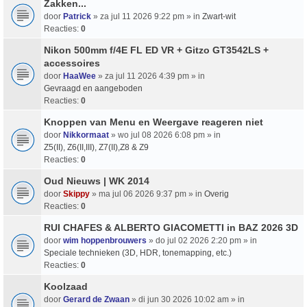
Zakken...
door
Patrick
» za jul 11 2026 9:22 pm » in
Zwart-wit
Reacties:
0
Nikon 500mm f/4E FL ED VR + Gitzo GT3542LS +
accessoires
door
HaaWee
» za jul 11 2026 4:39 pm » in
Gevraagd en aangeboden
Reacties:
0
Knoppen van Menu en Weergave reageren niet
door
Nikkormaat
» wo jul 08 2026 6:08 pm » in
Z5(II), Z6(II,III), Z7(II),Z8 & Z9
Reacties:
0
Oud Nieuws | WK 2014
door
Skippy
» ma jul 06 2026 9:37 pm » in
Overig
Reacties:
0
RUI CHAFES & ALBERTO GIACOMETTI in BAZ 2026 3D
door
wim hoppenbrouwers
» do jul 02 2026 2:20 pm » in
Speciale technieken (3D, HDR, tonemapping, etc.)
Reacties:
0
Koolzaad
door
Gerard de Zwaan
» di jun 30 2026 10:02 am » in