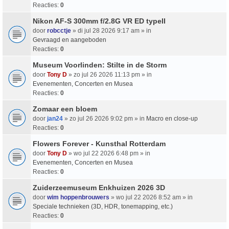
Reacties:
0
Nikon AF-S 300mm f/2.8G VR ED typeII
door
robcctje
» di jul 28 2026 9:17 am » in
Gevraagd en aangeboden
Reacties:
0
Museum Voorlinden: Stilte in de Storm
door
Tony D
» zo jul 26 2026 11:13 pm » in
Evenementen, Concerten en Musea
Reacties:
0
Zomaar een bloem
door
jan24
» zo jul 26 2026 9:02 pm » in
Macro en close-up
Reacties:
0
Flowers Forever - Kunsthal Rotterdam
door
Tony D
» wo jul 22 2026 6:48 pm » in
Evenementen, Concerten en Musea
Reacties:
0
Zuiderzeemuseum Enkhuizen 2026 3D
door
wim hoppenbrouwers
» wo jul 22 2026 8:52 am » in
Speciale technieken (3D, HDR, tonemapping, etc.)
Reacties:
0