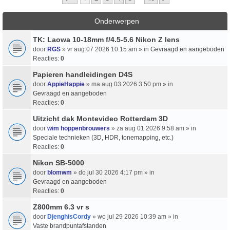
Onderwerpen
TK: Laowa 10-18mm f/4.5-5.6 Nikon Z lens
door
RGS
» vr aug 07 2026 10:15 am » in
Gevraagd en aangeboden
Reacties:
0
Papieren handleidingen D4S
door
AppieHappie
» ma aug 03 2026 3:50 pm » in
Gevraagd en aangeboden
Reacties:
0
Uitzicht dak Montevideo Rotterdam 3D
door
wim hoppenbrouwers
» za aug 01 2026 9:58 am » in
Speciale technieken (3D, HDR, tonemapping, etc.)
Reacties:
0
Nikon SB-5000
door
blomwm
» do jul 30 2026 4:17 pm » in
Gevraagd en aangeboden
Reacties:
0
Z800mm 6.3 vr s
door
DjenghisCordy
» wo jul 29 2026 10:39 am » in
Vaste brandpuntafstanden