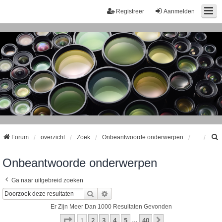
Registreer
Aanmelden
Forum
overzicht
Zoek
Onbeantwoorde onderwerpen
Onbeantwoorde onderwerpen
k
Ga naar uitgebreid zoeken
Zoek
Uitgebreid Zoeken
Er Zijn Meer Dan 1000 Resultaten Gevonden
Pagina
1
Van
40
1
2
3
4
5
40
Volgende
…