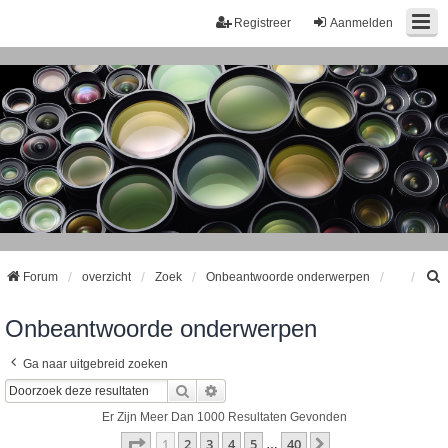
Registreer
Aanmelden
Forum
overzicht
Zoek
Onbeantwoorde onderwerpen
Onbeantwoorde onderwerpen
k
Ga naar uitgebreid zoeken
Zoek
Uitgebreid Zoeken
Er Zijn Meer Dan 1000 Resultaten Gevonden
Pagina
1
Van
40
1
2
3
4
5
40
Volgende
…