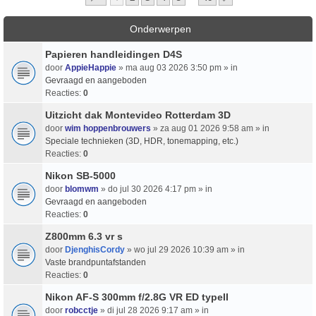
Onderwerpen
Papieren handleidingen D4S
door
AppieHappie
» ma aug 03 2026 3:50 pm » in
Gevraagd en aangeboden
Reacties:
0
Uitzicht dak Montevideo Rotterdam 3D
door
wim hoppenbrouwers
» za aug 01 2026 9:58 am » in
Speciale technieken (3D, HDR, tonemapping, etc.)
Reacties:
0
Nikon SB-5000
door
blomwm
» do jul 30 2026 4:17 pm » in
Gevraagd en aangeboden
Reacties:
0
Z800mm 6.3 vr s
door
DjenghisCordy
» wo jul 29 2026 10:39 am » in
Vaste brandpuntafstanden
Reacties:
0
Nikon AF-S 300mm f/2.8G VR ED typeII
door
robcctje
» di jul 28 2026 9:17 am » in