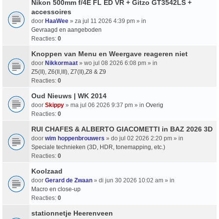
Nikon 500mm f/4E FL ED VR + Gitzo GT3542LS +
accessoires
door
HaaWee
» za jul 11 2026 4:39 pm » in
Gevraagd en aangeboden
Reacties:
0
Knoppen van Menu en Weergave reageren niet
door
Nikkormaat
» wo jul 08 2026 6:08 pm » in
Z5(II), Z6(II,III), Z7(II),Z8 & Z9
Reacties:
0
Oud Nieuws | WK 2014
door
Skippy
» ma jul 06 2026 9:37 pm » in
Overig
Reacties:
0
RUI CHAFES & ALBERTO GIACOMETTI in BAZ 2026 3D
door
wim hoppenbrouwers
» do jul 02 2026 2:20 pm » in
Speciale technieken (3D, HDR, tonemapping, etc.)
Reacties:
0
Koolzaad
door
Gerard de Zwaan
» di jun 30 2026 10:02 am » in
Macro en close-up
Reacties:
0
stationnetje Heerenveen