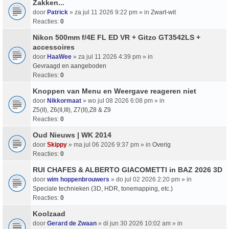
Zakken...
door
Patrick
» za jul 11 2026 9:22 pm » in
Zwart-wit
Reacties:
0
Nikon 500mm f/4E FL ED VR + Gitzo GT3542LS +
accessoires
door
HaaWee
» za jul 11 2026 4:39 pm » in
Gevraagd en aangeboden
Reacties:
0
Knoppen van Menu en Weergave reageren niet
door
Nikkormaat
» wo jul 08 2026 6:08 pm » in
Z5(II), Z6(II,III), Z7(II),Z8 & Z9
Reacties:
0
Oud Nieuws | WK 2014
door
Skippy
» ma jul 06 2026 9:37 pm » in
Overig
Reacties:
0
RUI CHAFES & ALBERTO GIACOMETTI in BAZ 2026 3D
door
wim hoppenbrouwers
» do jul 02 2026 2:20 pm » in
Speciale technieken (3D, HDR, tonemapping, etc.)
Reacties:
0
Koolzaad
door
Gerard de Zwaan
» di jun 30 2026 10:02 am » in