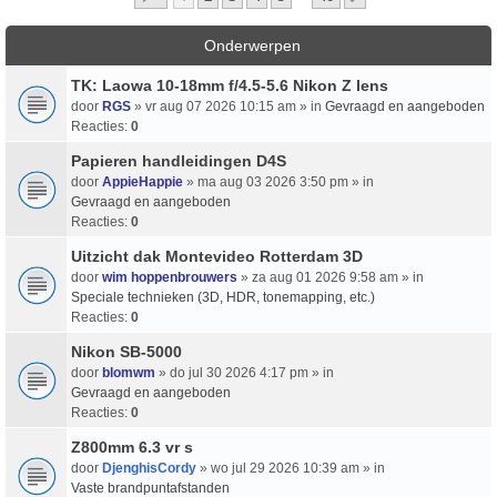
Onderwerpen
TK: Laowa 10-18mm f/4.5-5.6 Nikon Z lens
door
RGS
» vr aug 07 2026 10:15 am » in
Gevraagd en aangeboden
Reacties:
0
Papieren handleidingen D4S
door
AppieHappie
» ma aug 03 2026 3:50 pm » in
Gevraagd en aangeboden
Reacties:
0
Uitzicht dak Montevideo Rotterdam 3D
door
wim hoppenbrouwers
» za aug 01 2026 9:58 am » in
Speciale technieken (3D, HDR, tonemapping, etc.)
Reacties:
0
Nikon SB-5000
door
blomwm
» do jul 30 2026 4:17 pm » in
Gevraagd en aangeboden
Reacties:
0
Z800mm 6.3 vr s
door
DjenghisCordy
» wo jul 29 2026 10:39 am » in
Vaste brandpuntafstanden