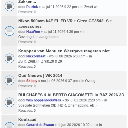
Zakken...
door
Patrick
» za jul 11 2026 9:22 pm » in
Zwart-wit
Reacties:
0
Nikon 500mm f/4E FL ED VR + Gitzo GT3542LS +
accessoires
door
HaaWee
» za jul 11 2026 4:39 pm » in
Gevraagd en aangeboden
Reacties:
0
Knoppen van Menu en Weergave reageren niet
door
Nikkormaat
» wo jul 08 2026 6:08 pm » in
Z5(II), Z6(II,III), Z7(II),Z8 & Z9
Reacties:
0
Oud Nieuws | WK 2014
door
Skippy
» ma jul 06 2026 9:37 pm » in
Overig
Reacties:
0
RUI CHAFES & ALBERTO GIACOMETTI in BAZ 2026 3D
door
wim hoppenbrouwers
» do jul 02 2026 2:20 pm » in
Speciale technieken (3D, HDR, tonemapping, etc.)
Reacties:
0
Koolzaad
door
Gerard de Zwaan
» di jun 30 2026 10:02 am » in