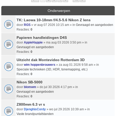
Onderwerpen
TK: Laowa 10-18mm f/4.5-5.6 Nikon Z lens
door
RGS
» vr aug 07 2026 10:15 am » in
Gevraagd en aangeboden
Reacties:
0
Papieren handleidingen D4S
door
AppieHappie
» ma aug 03 2026 3:50 pm » in
Gevraagd en aangeboden
Reacties:
0
Uitzicht dak Montevideo Rotterdam 3D
door
wim hoppenbrouwers
» za aug 01 2026 9:58 am » in
Speciale technieken (3D, HDR, tonemapping, etc.)
Reacties:
0
Nikon SB-5000
door
blomwm
» do jul 30 2026 4:17 pm » in
Gevraagd en aangeboden
Reacties:
0
Z800mm 6.3 vr s
door
DjenghisCordy
» wo jul 29 2026 10:39 am » in
Vaste brandpuntafstanden