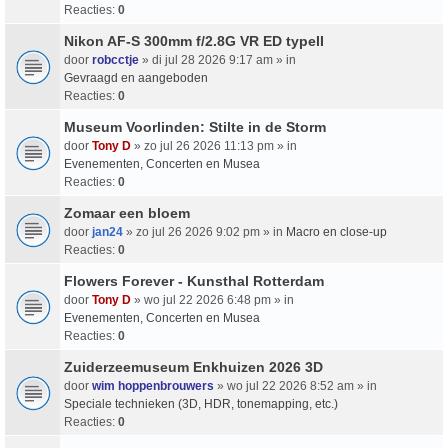
Reacties:
0
Nikon AF-S 300mm f/2.8G VR ED typeII
door
robcctje
» di jul 28 2026 9:17 am » in
Gevraagd en aangeboden
Reacties:
0
Museum Voorlinden: Stilte in de Storm
door
Tony D
» zo jul 26 2026 11:13 pm » in
Evenementen, Concerten en Musea
Reacties:
0
Zomaar een bloem
door
jan24
» zo jul 26 2026 9:02 pm » in
Macro en close-up
Reacties:
0
Flowers Forever - Kunsthal Rotterdam
door
Tony D
» wo jul 22 2026 6:48 pm » in
Evenementen, Concerten en Musea
Reacties:
0
Zuiderzeemuseum Enkhuizen 2026 3D
door
wim hoppenbrouwers
» wo jul 22 2026 8:52 am » in
Speciale technieken (3D, HDR, tonemapping, etc.)
Reacties:
0