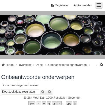
Registreer
Aanmelden
Forum
overzicht
Zoek
Onbeantwoorde onderwerpen
Onbeantwoorde onderwerpen
k
Ga naar uitgebreid zoeken
Zoek
Uitgebreid Zoeken
Er Zijn Meer Dan 1000 Resultaten Gevonden
Pagina
1
Van
40
1
2
3
4
5
40
Volgende
…