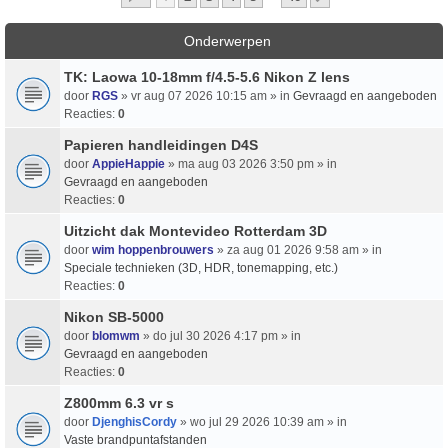
Onderwerpen
TK: Laowa 10-18mm f/4.5-5.6 Nikon Z lens
door
RGS
» vr aug 07 2026 10:15 am » in
Gevraagd en aangeboden
Reacties:
0
Papieren handleidingen D4S
door
AppieHappie
» ma aug 03 2026 3:50 pm » in
Gevraagd en aangeboden
Reacties:
0
Uitzicht dak Montevideo Rotterdam 3D
door
wim hoppenbrouwers
» za aug 01 2026 9:58 am » in
Speciale technieken (3D, HDR, tonemapping, etc.)
Reacties:
0
Nikon SB-5000
door
blomwm
» do jul 30 2026 4:17 pm » in
Gevraagd en aangeboden
Reacties:
0
Z800mm 6.3 vr s
door
DjenghisCordy
» wo jul 29 2026 10:39 am » in
Vaste brandpuntafstanden