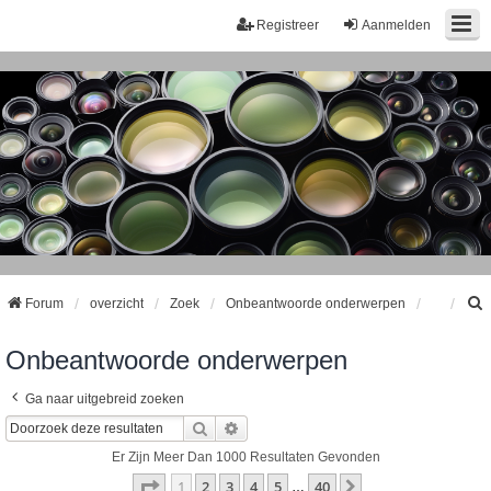
Registreer
Aanmelden
Forum
overzicht
Zoek
Onbeantwoorde onderwerpen
Onbeantwoorde onderwerpen
k
Ga naar uitgebreid zoeken
Zoek
Uitgebreid Zoeken
Er Zijn Meer Dan 1000 Resultaten Gevonden
Pagina
1
Van
40
1
2
3
4
5
40
Volgende
…