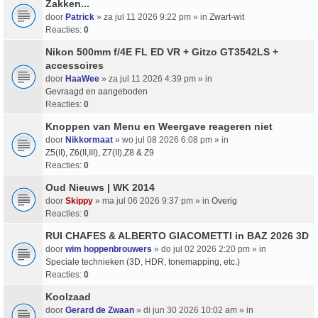
Zakken...
door
Patrick
» za jul 11 2026 9:22 pm » in
Zwart-wit
Reacties:
0
Nikon 500mm f/4E FL ED VR + Gitzo GT3542LS +
accessoires
door
HaaWee
» za jul 11 2026 4:39 pm » in
Gevraagd en aangeboden
Reacties:
0
Knoppen van Menu en Weergave reageren niet
door
Nikkormaat
» wo jul 08 2026 6:08 pm » in
Z5(II), Z6(II,III), Z7(II),Z8 & Z9
Reacties:
0
Oud Nieuws | WK 2014
door
Skippy
» ma jul 06 2026 9:37 pm » in
Overig
Reacties:
0
RUI CHAFES & ALBERTO GIACOMETTI in BAZ 2026 3D
door
wim hoppenbrouwers
» do jul 02 2026 2:20 pm » in
Speciale technieken (3D, HDR, tonemapping, etc.)
Reacties:
0
Koolzaad
door
Gerard de Zwaan
» di jun 30 2026 10:02 am » in