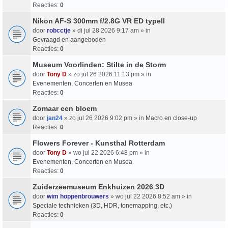
Reacties:
0
Nikon AF-S 300mm f/2.8G VR ED typeII
door
robcctje
» di jul 28 2026 9:17 am » in
Gevraagd en aangeboden
Reacties:
0
Museum Voorlinden: Stilte in de Storm
door
Tony D
» zo jul 26 2026 11:13 pm » in
Evenementen, Concerten en Musea
Reacties:
0
Zomaar een bloem
door
jan24
» zo jul 26 2026 9:02 pm » in
Macro en close-up
Reacties:
0
Flowers Forever - Kunsthal Rotterdam
door
Tony D
» wo jul 22 2026 6:48 pm » in
Evenementen, Concerten en Musea
Reacties:
0
Zuiderzeemuseum Enkhuizen 2026 3D
door
wim hoppenbrouwers
» wo jul 22 2026 8:52 am » in
Speciale technieken (3D, HDR, tonemapping, etc.)
Reacties:
0