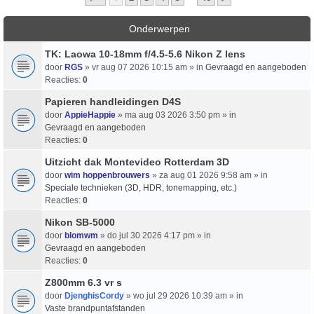
Onderwerpen
TK: Laowa 10-18mm f/4.5-5.6 Nikon Z lens
door
RGS
» vr aug 07 2026 10:15 am » in
Gevraagd en aangeboden
Reacties:
0
Papieren handleidingen D4S
door
AppieHappie
» ma aug 03 2026 3:50 pm » in
Gevraagd en aangeboden
Reacties:
0
Uitzicht dak Montevideo Rotterdam 3D
door
wim hoppenbrouwers
» za aug 01 2026 9:58 am » in
Speciale technieken (3D, HDR, tonemapping, etc.)
Reacties:
0
Nikon SB-5000
door
blomwm
» do jul 30 2026 4:17 pm » in
Gevraagd en aangeboden
Reacties:
0
Z800mm 6.3 vr s
door
DjenghisCordy
» wo jul 29 2026 10:39 am » in
Vaste brandpuntafstanden