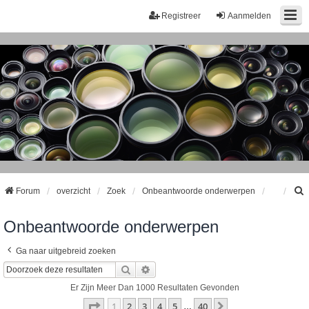
Registreer
Aanmelden
Forum
overzicht
Zoek
Onbeantwoorde onderwerpen
Onbeantwoorde onderwerpen
k
Ga naar uitgebreid zoeken
Zoek
Uitgebreid Zoeken
Er Zijn Meer Dan 1000 Resultaten Gevonden
Pagina
1
Van
40
1
2
3
4
5
40
Volgende
…