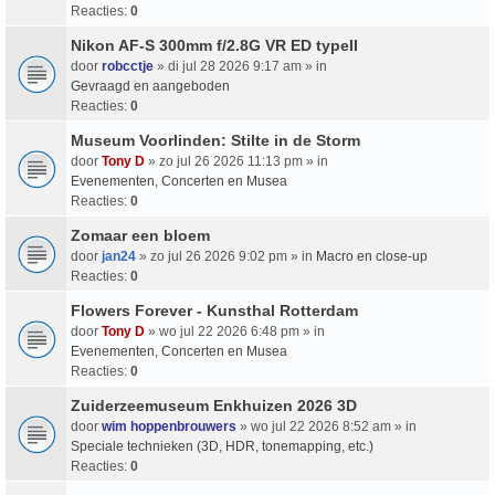
Reacties:
0
Nikon AF-S 300mm f/2.8G VR ED typeII
door
robcctje
» di jul 28 2026 9:17 am » in
Gevraagd en aangeboden
Reacties:
0
Museum Voorlinden: Stilte in de Storm
door
Tony D
» zo jul 26 2026 11:13 pm » in
Evenementen, Concerten en Musea
Reacties:
0
Zomaar een bloem
door
jan24
» zo jul 26 2026 9:02 pm » in
Macro en close-up
Reacties:
0
Flowers Forever - Kunsthal Rotterdam
door
Tony D
» wo jul 22 2026 6:48 pm » in
Evenementen, Concerten en Musea
Reacties:
0
Zuiderzeemuseum Enkhuizen 2026 3D
door
wim hoppenbrouwers
» wo jul 22 2026 8:52 am » in
Speciale technieken (3D, HDR, tonemapping, etc.)
Reacties:
0