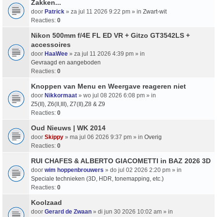
Zakken...
door
Patrick
» za jul 11 2026 9:22 pm » in
Zwart-wit
Reacties:
0
Nikon 500mm f/4E FL ED VR + Gitzo GT3542LS +
accessoires
door
HaaWee
» za jul 11 2026 4:39 pm » in
Gevraagd en aangeboden
Reacties:
0
Knoppen van Menu en Weergave reageren niet
door
Nikkormaat
» wo jul 08 2026 6:08 pm » in
Z5(II), Z6(II,III), Z7(II),Z8 & Z9
Reacties:
0
Oud Nieuws | WK 2014
door
Skippy
» ma jul 06 2026 9:37 pm » in
Overig
Reacties:
0
RUI CHAFES & ALBERTO GIACOMETTI in BAZ 2026 3D
door
wim hoppenbrouwers
» do jul 02 2026 2:20 pm » in
Speciale technieken (3D, HDR, tonemapping, etc.)
Reacties:
0
Koolzaad
door
Gerard de Zwaan
» di jun 30 2026 10:02 am » in