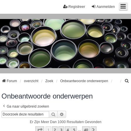
Registreer
Aanmelden
Forum
overzicht
Zoek
Onbeantwoorde onderwerpen
Onbeantwoorde onderwerpen
k
Ga naar uitgebreid zoeken
Zoek
Uitgebreid Zoeken
Er Zijn Meer Dan 1000 Resultaten Gevonden
Pagina
1
Van
40
1
2
3
4
5
40
Volgende
…