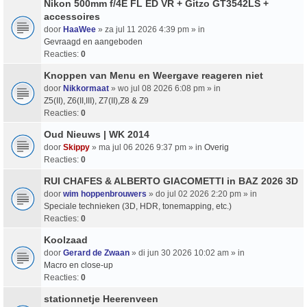
Nikon 500mm f/4E FL ED VR + Gitzo GT3542LS +
accessoires
door
HaaWee
» za jul 11 2026 4:39 pm » in
Gevraagd en aangeboden
Reacties:
0
Knoppen van Menu en Weergave reageren niet
door
Nikkormaat
» wo jul 08 2026 6:08 pm » in
Z5(II), Z6(II,III), Z7(II),Z8 & Z9
Reacties:
0
Oud Nieuws | WK 2014
door
Skippy
» ma jul 06 2026 9:37 pm » in
Overig
Reacties:
0
RUI CHAFES & ALBERTO GIACOMETTI in BAZ 2026 3D
door
wim hoppenbrouwers
» do jul 02 2026 2:20 pm » in
Speciale technieken (3D, HDR, tonemapping, etc.)
Reacties:
0
Koolzaad
door
Gerard de Zwaan
» di jun 30 2026 10:02 am » in
Macro en close-up
Reacties:
0
stationnetje Heerenveen