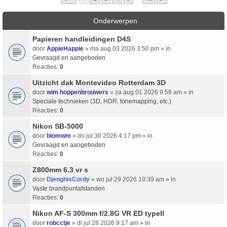
Onderwerpen
Papieren handleidingen D4S
door
AppieHappie
» ma aug 03 2026 3:50 pm » in
Gevraagd en aangeboden
Reacties:
0
Uitzicht dak Montevideo Rotterdam 3D
door
wim hoppenbrouwers
» za aug 01 2026 9:58 am » in
Speciale technieken (3D, HDR, tonemapping, etc.)
Reacties:
0
Nikon SB-5000
door
blomwm
» do jul 30 2026 4:17 pm » in
Gevraagd en aangeboden
Reacties:
0
Z800mm 6.3 vr s
door
DjenghisCordy
» wo jul 29 2026 10:39 am » in
Vaste brandpuntafstanden
Reacties:
0
Nikon AF-S 300mm f/2.8G VR ED typeII
door
robcctje
» di jul 28 2026 9:17 am » in