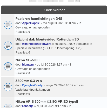
Onderwerpen
Papieren handleidingen D4S
door
AppieHappie
» ma aug 03 2026 3:50 pm » in
Gevraagd en aangeboden
Reacties:
0
Uitzicht dak Montevideo Rotterdam 3D
door
wim hoppenbrouwers
» za aug 01 2026 9:58 am » in
Speciale technieken (3D, HDR, tonemapping, etc.)
Reacties:
0
Nikon SB-5000
door
blomwm
» do jul 30 2026 4:17 pm » in
Gevraagd en aangeboden
Reacties:
0
Z800mm 6.3 vr s
door
DjenghisCordy
» wo jul 29 2026 10:39 am » in
Vaste brandpuntafstanden
Reacties:
0
Nikon AF-S 300mm f/2.8G VR ED typeII
door
robcctje
» di jul 28 2026 9:17 am » in