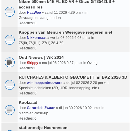
Nikon 500mm f/4E FL ED VR + Gitzo GT3542LS +
accessoires
door
HaaWee
» za jul 11 2026 4:39 pm » in
Gevraagd en aangeboden
Reacties:
0
Knoppen van Menu en Weergave reageren niet
door
Nikkormaat
» wo jul 08 2026 6:08 pm » in
Z5(II), Z6(II,III), Z7(II),Z8 & Z9
Reacties:
0
Oud Nieuws | WK 2014
door
Skippy
» ma jul 06 2026 9:37 pm » in
Overig
Reacties:
0
RUI CHAFES & ALBERTO GIACOMETTI in BAZ 2026 3D
door
wim hoppenbrouwers
» do jul 02 2026 2:20 pm » in
Speciale technieken (3D, HDR, tonemapping, etc.)
Reacties:
0
Koolzaad
door
Gerard de Zwaan
» di jun 30 2026 10:02 am » in
Macro en close-up
Reacties:
0
stationnetje Heerenveen