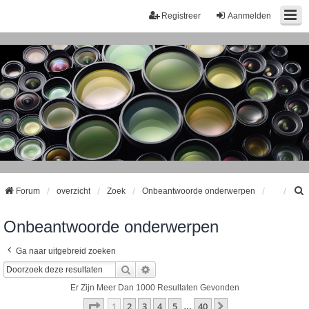
Registreer
Aanmelden
Forum
overzicht
Zoek
Onbeantwoorde onderwerpen
Onbeantwoorde onderwerpen
k
Ga naar uitgebreid zoeken
Zoek
Uitgebreid Zoeken
Er Zijn Meer Dan 1000 Resultaten Gevonden
Pagina
1
Van
40
1
2
3
4
5
40
Volgende
…