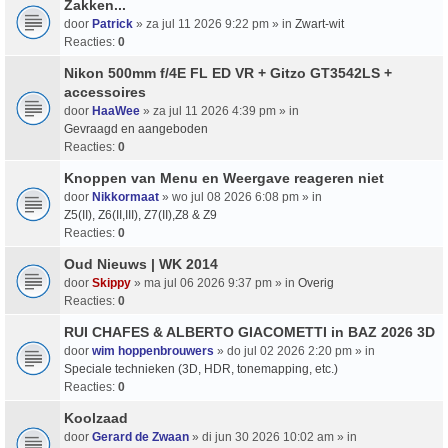
Zakken...
door
Patrick
» za jul 11 2026 9:22 pm » in
Zwart-wit
Reacties:
0
Nikon 500mm f/4E FL ED VR + Gitzo GT3542LS +
accessoires
door
HaaWee
» za jul 11 2026 4:39 pm » in
Gevraagd en aangeboden
Reacties:
0
Knoppen van Menu en Weergave reageren niet
door
Nikkormaat
» wo jul 08 2026 6:08 pm » in
Z5(II), Z6(II,III), Z7(II),Z8 & Z9
Reacties:
0
Oud Nieuws | WK 2014
door
Skippy
» ma jul 06 2026 9:37 pm » in
Overig
Reacties:
0
RUI CHAFES & ALBERTO GIACOMETTI in BAZ 2026 3D
door
wim hoppenbrouwers
» do jul 02 2026 2:20 pm » in
Speciale technieken (3D, HDR, tonemapping, etc.)
Reacties:
0
Koolzaad
door
Gerard de Zwaan
» di jun 30 2026 10:02 am » in