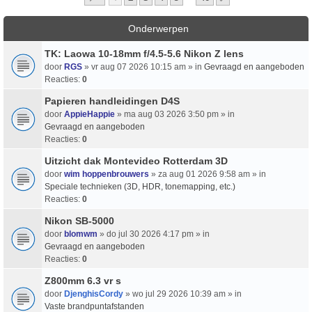
Onderwerpen
TK: Laowa 10-18mm f/4.5-5.6 Nikon Z lens
door
RGS
» vr aug 07 2026 10:15 am » in
Gevraagd en aangeboden
Reacties:
0
Papieren handleidingen D4S
door
AppieHappie
» ma aug 03 2026 3:50 pm » in
Gevraagd en aangeboden
Reacties:
0
Uitzicht dak Montevideo Rotterdam 3D
door
wim hoppenbrouwers
» za aug 01 2026 9:58 am » in
Speciale technieken (3D, HDR, tonemapping, etc.)
Reacties:
0
Nikon SB-5000
door
blomwm
» do jul 30 2026 4:17 pm » in
Gevraagd en aangeboden
Reacties:
0
Z800mm 6.3 vr s
door
DjenghisCordy
» wo jul 29 2026 10:39 am » in
Vaste brandpuntafstanden