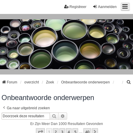
Registreer
Aanmelden
Forum
overzicht
Zoek
Onbeantwoorde onderwerpen
Onbeantwoorde onderwerpen
k
Ga naar uitgebreid zoeken
Zoek
Uitgebreid Zoeken
Er Zijn Meer Dan 1000 Resultaten Gevonden
Pagina
1
Van
40
1
2
3
4
5
40
Volgende
…