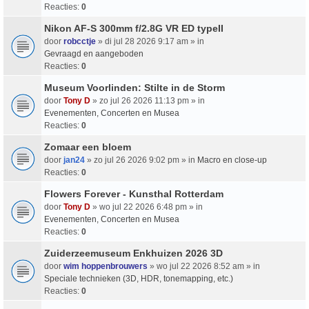
Reacties:
0
Nikon AF-S 300mm f/2.8G VR ED typeII
door
robcctje
» di jul 28 2026 9:17 am » in
Gevraagd en aangeboden
Reacties:
0
Museum Voorlinden: Stilte in de Storm
door
Tony D
» zo jul 26 2026 11:13 pm » in
Evenementen, Concerten en Musea
Reacties:
0
Zomaar een bloem
door
jan24
» zo jul 26 2026 9:02 pm » in
Macro en close-up
Reacties:
0
Flowers Forever - Kunsthal Rotterdam
door
Tony D
» wo jul 22 2026 6:48 pm » in
Evenementen, Concerten en Musea
Reacties:
0
Zuiderzeemuseum Enkhuizen 2026 3D
door
wim hoppenbrouwers
» wo jul 22 2026 8:52 am » in
Speciale technieken (3D, HDR, tonemapping, etc.)
Reacties:
0