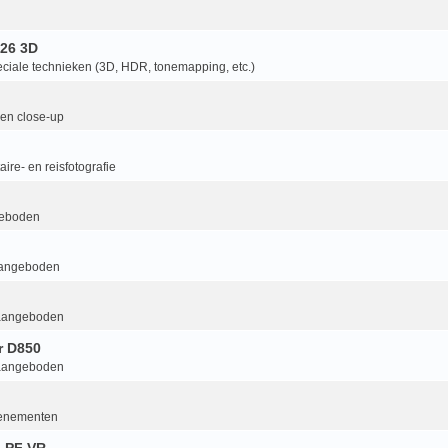
26 3D
ciale technieken (3D, HDR, tonemapping, etc.)
en close-up
ire- en reisfotografie
geboden
aangeboden
aangeboden
r D850
aangeboden
enementen