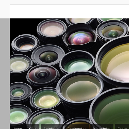
Home
Club
Activiteiten
Fotolocaties
Webwinkel
Forum