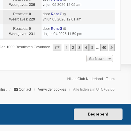
Weergaves:
236
vr jun 05 2026 12:05 am
Reacties:
0
door
ReneG
Weergaves:
229
vr jun 05 2026 12:01 am
Reacties:
0
door
ReneG
Weergaves:
231
do jun 04 2026 11:59 pm
Pagina
1
Van
40
1
2
3
4
5
40
Volgend
 Dan 1000 Resultaten Gevonden
…
Ga Naar
Nikon Club Nederland - Team
lijst
Contact
Verwijder cookies
Alle tijden zijn
UTC+02:00
Begrepen!