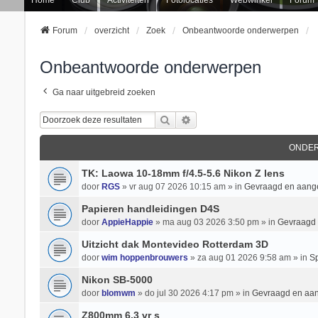
Forum
overzicht
Zoek
Onbeantwoorde onderwerpen
Onbeantwoorde onderwerpen
Ga naar uitgebreid zoeken
Zoek
Uitgebreid Zoeken
ONDE
TK: Laowa 10-18mm f/4.5-5.6 Nikon Z lens
door
RGS
» vr aug 07 2026 10:15 am » in
Gevraagd en aan
Papieren handleidingen D4S
door
AppieHappie
» ma aug 03 2026 3:50 pm » in
Gevraagd
Uitzicht dak Montevideo Rotterdam 3D
door
wim hoppenbrouwers
» za aug 01 2026 9:58 am » in
Sp
Nikon SB-5000
door
blomwm
» do jul 30 2026 4:17 pm » in
Gevraagd en aa
Z800mm 6.3 vr s