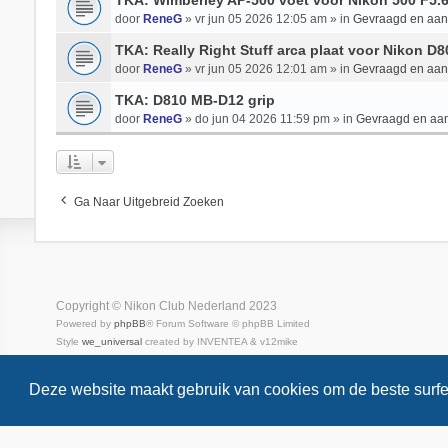
TKA: Wimberley AP-500 voet voor Nikon 500 F5.
door
ReneG
» vr jun 05 2026 12:05 am » in
Gevraagd en aa
TKA: Really Right Stuff arca plaat voor Nikon D
door
ReneG
» vr jun 05 2026 12:01 am » in
Gevraagd en aa
TKA: D810 MB-D12 grip
door
ReneG
» do jun 04 2026 11:59 pm » in
Gevraagd en aa
Ga Naar Uitgebreid Zoeken
Copyright © Nikon Club Nederland 2023
Powered by
phpBB
® Forum Software © phpBB Limited
Style
we_universal
created by INVENTEA & v12mike
Privacy
Gebruikersvoorwaarden
Deze website maakt gebruik van cookies om de beste surfe