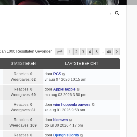
Z
o
e
k
Pagina
1
Van
40
1
2
3
4
5
40
Volgend
 Dan 1000 Resultaten Gevonden
…
STATISTIEKEN
LAATSTE BERICHT
Reacties:
0
door
RGS
Weergaves:
62
vr aug 07 2026 10:15 am
Reacties:
0
door
AppieHappie
Weergaves:
69
ma aug 03 2026 3:50 pm
Reacties:
0
door
wim hoppenbrouwers
Weergaves:
81
za aug 01 2026 9:58 am
Reacties:
0
door
blomwm
Weergaves:
109
do jul 30 2026 4:17 pm
Reacties:
0
door
DjenghisCordy