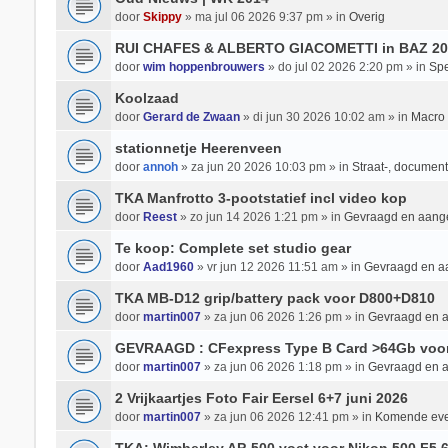
door
Skippy
» ma jul 06 2026 9:37 pm » in
Overig
RUI CHAFES & ALBERTO GIACOMETTI in BAZ 20
door
wim hoppenbrouwers
» do jul 02 2026 2:20 pm » in
Spe
Koolzaad
door
Gerard de Zwaan
» di jun 30 2026 10:02 am » in
Macro 
stationnetje Heerenveen
door
annoh
» za jun 20 2026 10:03 pm » in
Straat-, documenta
TKA Manfrotto 3-pootstatief incl video kop
door
Reest
» zo jun 14 2026 1:21 pm » in
Gevraagd en aan
Te koop: Complete set studio gear
door
Aad1960
» vr jun 12 2026 11:51 am » in
Gevraagd en 
TKA MB-D12 grip/battery pack voor D800+D810
door
martin007
» za jun 06 2026 1:26 pm » in
Gevraagd en 
GEVRAAGD : CFexpress Type B Card >64Gb voo
door
martin007
» za jun 06 2026 1:18 pm » in
Gevraagd en 
2 Vrijkaartjes Foto Fair Eersel 6+7 juni 2026
door
martin007
» za jun 06 2026 12:41 pm » in
Komende ev