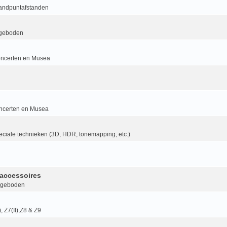
randpuntafstanden
geboden
ncerten en Musea
ncerten en Musea
ciale technieken (3D, HDR, tonemapping, etc.)
accessoires
ngeboden
I), Z7(II),Z8 & Z9