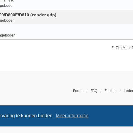
6 PF VR
ngeboden
800/D800E/D810 (zonder grip)
ngeboden
ngeboden
Er Zijn Meer
Forum
FAQ
Zoeken
Leden
rvaring te kunnen bieden.
Meer informatie