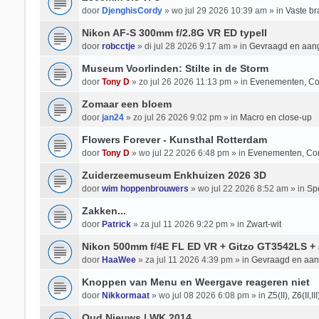
door
DjenghisCordy
» wo jul 29 2026 10:39 am » in
Vaste b
Nikon AF-S 300mm f/2.8G VR ED typeII
door
robcctje
» di jul 28 2026 9:17 am » in
Gevraagd en aan
Museum Voorlinden: Stilte in de Storm
door
Tony D
» zo jul 26 2026 11:13 pm » in
Evenementen, Co
Zomaar een bloem
door
jan24
» zo jul 26 2026 9:02 pm » in
Macro en close-up
Flowers Forever - Kunsthal Rotterdam
door
Tony D
» wo jul 22 2026 6:48 pm » in
Evenementen, Co
Zuiderzeemuseum Enkhuizen 2026 3D
door
wim hoppenbrouwers
» wo jul 22 2026 8:52 am » in
Spe
Zakken...
door
Patrick
» za jul 11 2026 9:22 pm » in
Zwart-wit
Nikon 500mm f/4E FL ED VR + Gitzo GT3542LS + 
door
HaaWee
» za jul 11 2026 4:39 pm » in
Gevraagd en aa
Knoppen van Menu en Weergave reageren niet
door
Nikkormaat
» wo jul 08 2026 6:08 pm » in
Z5(II), Z6(II,II
Oud Nieuws | WK 2014