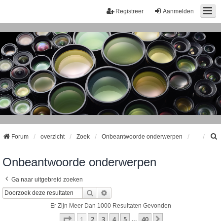
Registreer
Aanmelden
Forum
overzicht
Zoek
Onbeantwoorde onderwerpen
Onbeantwoorde onderwerpen
k
Ga naar uitgebreid zoeken
Zoek
Uitgebreid Zoeken
Er Zijn Meer Dan 1000 Resultaten Gevonden
Pagina
1
Van
40
1
2
3
4
5
40
Volgende
…