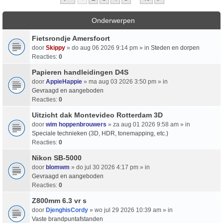
Onderwerpen
Fietsrondje Amersfoort
door
Skippy
» do aug 06 2026 9:14 pm » in
Steden en dorpen
Reacties:
0
Papieren handleidingen D4S
door
AppieHappie
» ma aug 03 2026 3:50 pm » in
Gevraagd en aangeboden
Reacties:
0
Uitzicht dak Montevideo Rotterdam 3D
door
wim hoppenbrouwers
» za aug 01 2026 9:58 am » in
Speciale technieken (3D, HDR, tonemapping, etc.)
Reacties:
0
Nikon SB-5000
door
blomwm
» do jul 30 2026 4:17 pm » in
Gevraagd en aangeboden
Reacties:
0
Z800mm 6.3 vr s
door
DjenghisCordy
» wo jul 29 2026 10:39 am » in
Vaste brandpuntafstanden