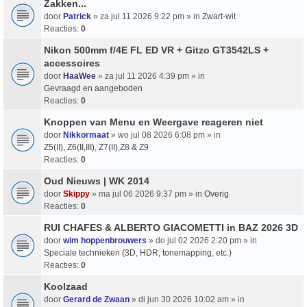
Zakken...
door
Patrick
» za jul 11 2026 9:22 pm » in
Zwart-wit
Reacties:
0
Nikon 500mm f/4E FL ED VR + Gitzo GT3542LS +
accessoires
door
HaaWee
» za jul 11 2026 4:39 pm » in
Gevraagd en aangeboden
Reacties:
0
Knoppen van Menu en Weergave reageren niet
door
Nikkormaat
» wo jul 08 2026 6:08 pm » in
Z5(II), Z6(II,III), Z7(II),Z8 & Z9
Reacties:
0
Oud Nieuws | WK 2014
door
Skippy
» ma jul 06 2026 9:37 pm » in
Overig
Reacties:
0
RUI CHAFES & ALBERTO GIACOMETTI in BAZ 2026 3D
door
wim hoppenbrouwers
» do jul 02 2026 2:20 pm » in
Speciale technieken (3D, HDR, tonemapping, etc.)
Reacties:
0
Koolzaad
door
Gerard de Zwaan
» di jun 30 2026 10:02 am » in