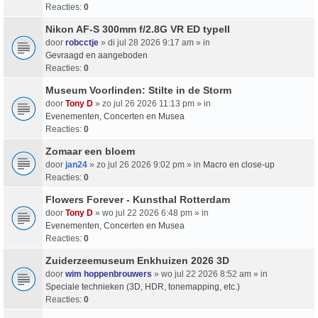
Reacties:
0
Nikon AF-S 300mm f/2.8G VR ED typeII
door
robcctje
» di jul 28 2026 9:17 am » in
Gevraagd en aangeboden
Reacties:
0
Museum Voorlinden: Stilte in de Storm
door
Tony D
» zo jul 26 2026 11:13 pm » in
Evenementen, Concerten en Musea
Reacties:
0
Zomaar een bloem
door
jan24
» zo jul 26 2026 9:02 pm » in
Macro en close-up
Reacties:
0
Flowers Forever - Kunsthal Rotterdam
door
Tony D
» wo jul 22 2026 6:48 pm » in
Evenementen, Concerten en Musea
Reacties:
0
Zuiderzeemuseum Enkhuizen 2026 3D
door
wim hoppenbrouwers
» wo jul 22 2026 8:52 am » in
Speciale technieken (3D, HDR, tonemapping, etc.)
Reacties:
0