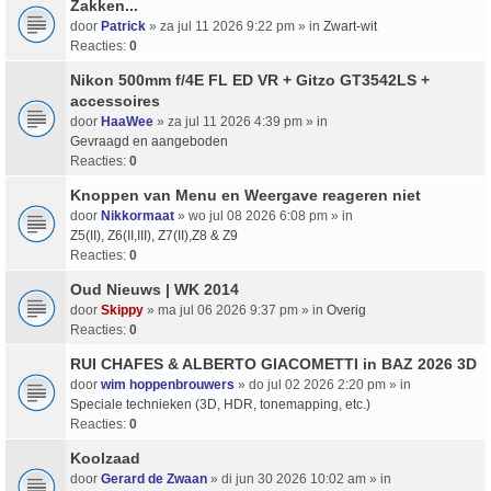
Zakken...
door
Patrick
» za jul 11 2026 9:22 pm » in
Zwart-wit
Reacties:
0
Nikon 500mm f/4E FL ED VR + Gitzo GT3542LS +
accessoires
door
HaaWee
» za jul 11 2026 4:39 pm » in
Gevraagd en aangeboden
Reacties:
0
Knoppen van Menu en Weergave reageren niet
door
Nikkormaat
» wo jul 08 2026 6:08 pm » in
Z5(II), Z6(II,III), Z7(II),Z8 & Z9
Reacties:
0
Oud Nieuws | WK 2014
door
Skippy
» ma jul 06 2026 9:37 pm » in
Overig
Reacties:
0
RUI CHAFES & ALBERTO GIACOMETTI in BAZ 2026 3D
door
wim hoppenbrouwers
» do jul 02 2026 2:20 pm » in
Speciale technieken (3D, HDR, tonemapping, etc.)
Reacties:
0
Koolzaad
door
Gerard de Zwaan
» di jun 30 2026 10:02 am » in