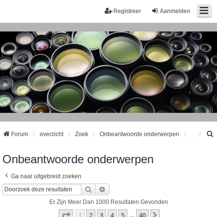
Registreer
Aanmelden
Forum
overzicht
Zoek
Onbeantwoorde onderwerpen
Onbeantwoorde onderwerpen
k
Ga naar uitgebreid zoeken
Zoek
Uitgebreid Zoeken
Er Zijn Meer Dan 1000 Resultaten Gevonden
Pagina
1
Van
40
1
2
3
4
5
40
Volgende
…