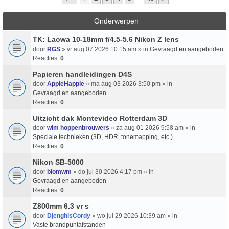
Onderwerpen
TK: Laowa 10-18mm f/4.5-5.6 Nikon Z lens
door
RGS
» vr aug 07 2026 10:15 am » in
Gevraagd en aangeboden
Reacties:
0
Papieren handleidingen D4S
door
AppieHappie
» ma aug 03 2026 3:50 pm » in
Gevraagd en aangeboden
Reacties:
0
Uitzicht dak Montevideo Rotterdam 3D
door
wim hoppenbrouwers
» za aug 01 2026 9:58 am » in
Speciale technieken (3D, HDR, tonemapping, etc.)
Reacties:
0
Nikon SB-5000
door
blomwm
» do jul 30 2026 4:17 pm » in
Gevraagd en aangeboden
Reacties:
0
Z800mm 6.3 vr s
door
DjenghisCordy
» wo jul 29 2026 10:39 am » in
Vaste brandpuntafstanden