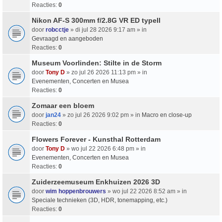
Reacties:
0
Nikon AF-S 300mm f/2.8G VR ED typeII
door
robcctje
» di jul 28 2026 9:17 am » in
Gevraagd en aangeboden
Reacties:
0
Museum Voorlinden: Stilte in de Storm
door
Tony D
» zo jul 26 2026 11:13 pm » in
Evenementen, Concerten en Musea
Reacties:
0
Zomaar een bloem
door
jan24
» zo jul 26 2026 9:02 pm » in
Macro en close-up
Reacties:
0
Flowers Forever - Kunsthal Rotterdam
door
Tony D
» wo jul 22 2026 6:48 pm » in
Evenementen, Concerten en Musea
Reacties:
0
Zuiderzeemuseum Enkhuizen 2026 3D
door
wim hoppenbrouwers
» wo jul 22 2026 8:52 am » in
Speciale technieken (3D, HDR, tonemapping, etc.)
Reacties:
0