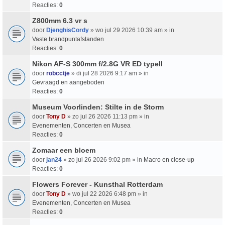
Reacties:
0
Z800mm 6.3 vr s
door
DjenghisCordy
» wo jul 29 2026 10:39 am » in
Vaste brandpuntafstanden
Reacties:
0
Nikon AF-S 300mm f/2.8G VR ED typeII
door
robcctje
» di jul 28 2026 9:17 am » in
Gevraagd en aangeboden
Reacties:
0
Museum Voorlinden: Stilte in de Storm
door
Tony D
» zo jul 26 2026 11:13 pm » in
Evenementen, Concerten en Musea
Reacties:
0
Zomaar een bloem
door
jan24
» zo jul 26 2026 9:02 pm » in
Macro en close-up
Reacties:
0
Flowers Forever - Kunsthal Rotterdam
door
Tony D
» wo jul 22 2026 6:48 pm » in
Evenementen, Concerten en Musea
Reacties:
0