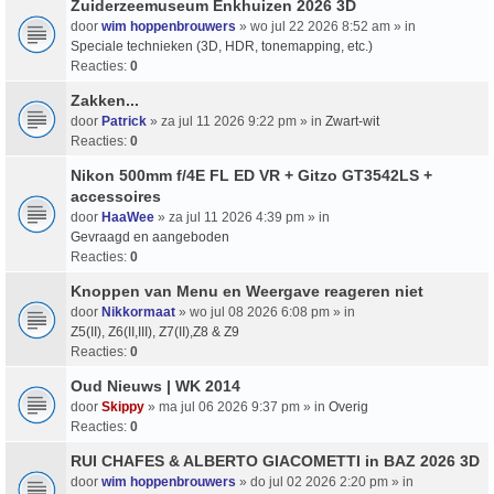
Zuiderzeemuseum Enkhuizen 2026 3D
door
wim hoppenbrouwers
» wo jul 22 2026 8:52 am » in
Speciale technieken (3D, HDR, tonemapping, etc.)
Reacties:
0
Zakken...
door
Patrick
» za jul 11 2026 9:22 pm » in
Zwart-wit
Reacties:
0
Nikon 500mm f/4E FL ED VR + Gitzo GT3542LS +
accessoires
door
HaaWee
» za jul 11 2026 4:39 pm » in
Gevraagd en aangeboden
Reacties:
0
Knoppen van Menu en Weergave reageren niet
door
Nikkormaat
» wo jul 08 2026 6:08 pm » in
Z5(II), Z6(II,III), Z7(II),Z8 & Z9
Reacties:
0
Oud Nieuws | WK 2014
door
Skippy
» ma jul 06 2026 9:37 pm » in
Overig
Reacties:
0
RUI CHAFES & ALBERTO GIACOMETTI in BAZ 2026 3D
door
wim hoppenbrouwers
» do jul 02 2026 2:20 pm » in