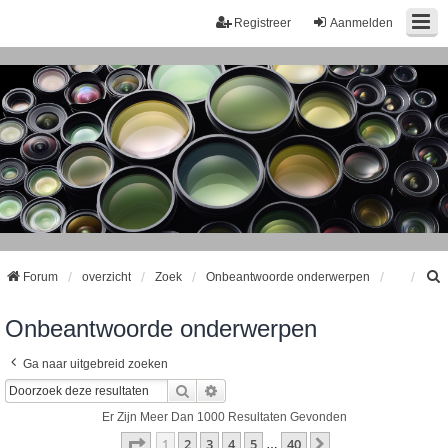
Registreer
Aanmelden
Forum
overzicht
Zoek
Onbeantwoorde onderwerpen
Onbeantwoorde onderwerpen
k
Ga naar uitgebreid zoeken
Zoek
Uitgebreid Zoeken
Er Zijn Meer Dan 1000 Resultaten Gevonden
Pagina
1
Van
40
1
2
3
4
5
40
Volgende
…