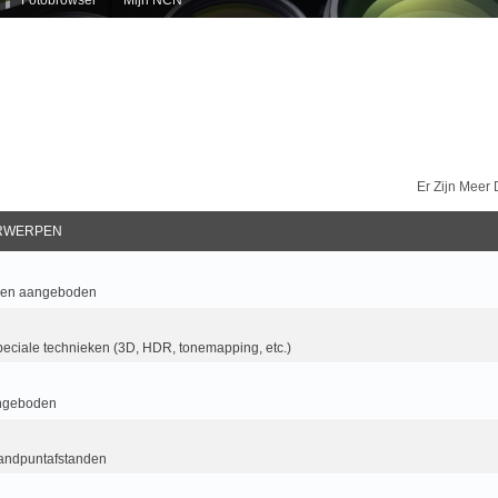
Er Zijn Meer
RWERPEN
 en aangeboden
eciale technieken (3D, HDR, tonemapping, etc.)
ngeboden
randpuntafstanden