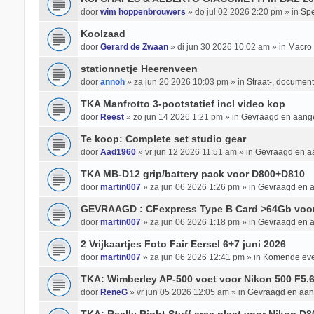
door
wim hoppenbrouwers
» do jul 02 2026 2:20 pm » in
Spe
Koolzaad
door
Gerard de Zwaan
» di jun 30 2026 10:02 am » in
Macro 
stationnetje Heerenveen
door
annoh
» za jun 20 2026 10:03 pm » in
Straat-, documenta
TKA Manfrotto 3-pootstatief incl video kop
door
Reest
» zo jun 14 2026 1:21 pm » in
Gevraagd en aan
Te koop: Complete set studio gear
door
Aad1960
» vr jun 12 2026 11:51 am » in
Gevraagd en 
TKA MB-D12 grip/battery pack voor D800+D810
door
martin007
» za jun 06 2026 1:26 pm » in
Gevraagd en 
GEVRAAGD : CFexpress Type B Card >64Gb voo
door
martin007
» za jun 06 2026 1:18 pm » in
Gevraagd en 
2 Vrijkaartjes Foto Fair Eersel 6+7 juni 2026
door
martin007
» za jun 06 2026 12:41 pm » in
Komende ev
TKA: Wimberley AP-500 voet voor Nikon 500 F5.
door
ReneG
» vr jun 05 2026 12:05 am » in
Gevraagd en aa