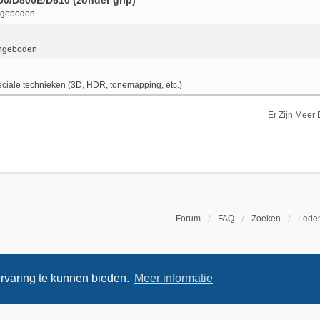
800/D800E/D810 (zonder grip)
ngeboden
ngeboden
ciale technieken (3D, HDR, tonemapping, etc.)
Er Zijn Meer
Forum
FAQ
Zoeken
Leden
rvaring te kunnen bieden.
Meer informatie