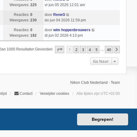
Weergaves:
225
vr jun 05 2026 12:01 am
Reacties:
0
door
ReneG
Weergaves:
230
do jun 04 2026 11:59 pm
Reacties:
0
door
wim hoppenbrouwers
Weergaves:
192
di jun 02 2026 4:13 pm
Pagina
1
Van
40
1
2
3
4
5
40
Volgend
 Dan 1000 Resultaten Gevonden
…
Ga Naar
Nikon Club Nederland - Team
lijst
Contact
Verwijder cookies
Alle tijden zijn
UTC+02:00
Begrepen!