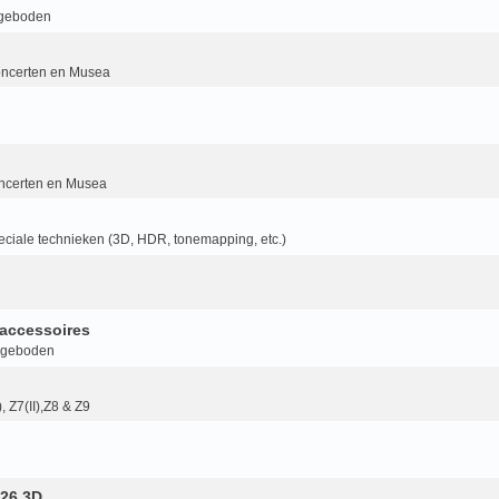
geboden
ncerten en Musea
ncerten en Musea
ciale technieken (3D, HDR, tonemapping, etc.)
accessoires
ngeboden
I), Z7(II),Z8 & Z9
26 3D