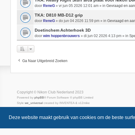
TKA: Really Right Stuff arca plaat voor Nikon D
door
ReneG
» vr jun 05 2026 12:01 am » in
Gevraagd en aa
TKA: D810 MB-D12 grip
door
ReneG
» do jun 04 2026 11:59 pm » in
Gevraagd en aa
Doetinchem Achterhoek 3D
door
wim hoppenbrouwers
» di jun 02 2026 4:13 pm » in
Spe
Ga Naar Uitgebreid Zoeken
Copyright © Nikon Club Nederland 2023
Powered by
phpBB
® Forum Software © phpBB Limited
Style
we_universal
created by INVENTEA & v12mike
Privacy
Gebruikersvoorwaarden
Deze website maakt gebruik van cookies om de beste surfe