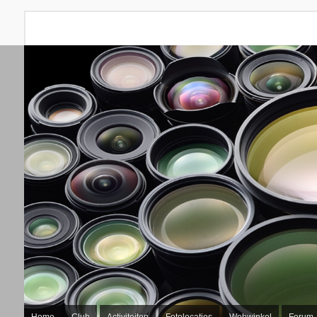
Home
Club
Activiteiten
Fotolocaties
Webwinkel
Forum