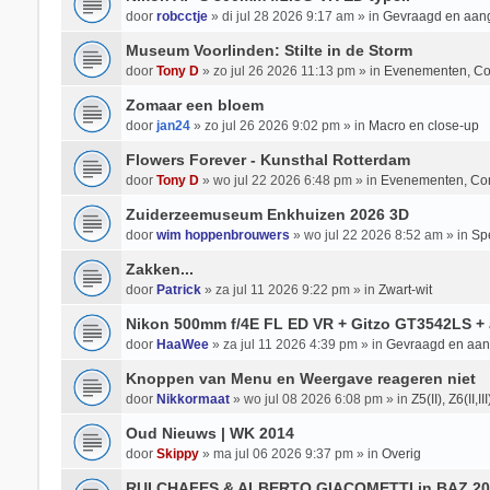
door
robcctje
» di jul 28 2026 9:17 am » in
Gevraagd en aan
Museum Voorlinden: Stilte in de Storm
door
Tony D
» zo jul 26 2026 11:13 pm » in
Evenementen, Co
Zomaar een bloem
door
jan24
» zo jul 26 2026 9:02 pm » in
Macro en close-up
Flowers Forever - Kunsthal Rotterdam
door
Tony D
» wo jul 22 2026 6:48 pm » in
Evenementen, Co
Zuiderzeemuseum Enkhuizen 2026 3D
door
wim hoppenbrouwers
» wo jul 22 2026 8:52 am » in
Spe
Zakken...
door
Patrick
» za jul 11 2026 9:22 pm » in
Zwart-wit
Nikon 500mm f/4E FL ED VR + Gitzo GT3542LS + 
door
HaaWee
» za jul 11 2026 4:39 pm » in
Gevraagd en aa
Knoppen van Menu en Weergave reageren niet
door
Nikkormaat
» wo jul 08 2026 6:08 pm » in
Z5(II), Z6(II,II
Oud Nieuws | WK 2014
door
Skippy
» ma jul 06 2026 9:37 pm » in
Overig
RUI CHAFES & ALBERTO GIACOMETTI in BAZ 20