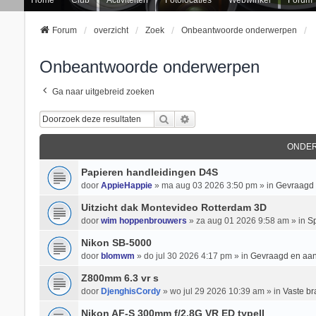
Forum
overzicht
Zoek
Onbeantwoorde onderwerpen
Onbeantwoorde onderwerpen
Ga naar uitgebreid zoeken
Zoek
Uitgebreid Zoeken
ONDE
Papieren handleidingen D4S
door
AppieHappie
» ma aug 03 2026 3:50 pm » in
Gevraagd
Uitzicht dak Montevideo Rotterdam 3D
door
wim hoppenbrouwers
» za aug 01 2026 9:58 am » in
Sp
Nikon SB-5000
door
blomwm
» do jul 30 2026 4:17 pm » in
Gevraagd en aa
Z800mm 6.3 vr s
door
DjenghisCordy
» wo jul 29 2026 10:39 am » in
Vaste b
Nikon AF-S 300mm f/2.8G VR ED typeII