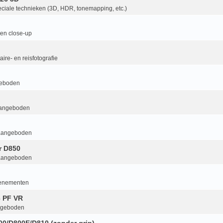
ciale technieken (3D, HDR, tonemapping, etc.)
en close-up
ire- en reisfotografie
geboden
aangeboden
aangeboden
r D850
aangeboden
enementen
6 PF VR
ngeboden