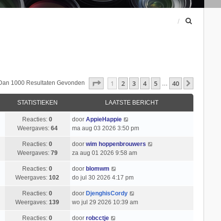
Z
o
e
k
Pagina
1
Van
40
1
2
3
4
5
40
Volgend
 Dan 1000 Resultaten Gevonden
…
STATISTIEKEN
LAATSTE BERICHT
Reacties:
0
door
AppieHappie
Weergaves:
64
ma aug 03 2026 3:50 pm
Reacties:
0
door
wim hoppenbrouwers
Weergaves:
79
za aug 01 2026 9:58 am
Reacties:
0
door
blomwm
Weergaves:
102
do jul 30 2026 4:17 pm
Reacties:
0
door
DjenghisCordy
Weergaves:
139
wo jul 29 2026 10:39 am
Reacties:
0
door
robcctje