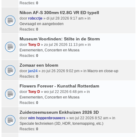
Reacties:
0
Nikon AF-S 300mm f/2.8G VR ED typeII
door
robcctje
» di jul 28 2026 9:17 am » in
Gevraagd en aangeboden
Reacties:
0
Museum Voorlinden: Stilte in de Storm
door
Tony D
» zo jul 26 2026 11:13 pm » in
Evenementen, Concerten en Musea
Reacties:
0
Zomaar een bloem
door
jan24
» zo jul 26 2026 9:02 pm » in
Macro en close-up
Reacties:
0
Flowers Forever - Kunsthal Rotterdam
door
Tony D
» wo jul 22 2026 6:48 pm » in
Evenementen, Concerten en Musea
Reacties:
0
Zuiderzeemuseum Enkhuizen 2026 3D
door
wim hoppenbrouwers
» wo jul 22 2026 8:52 am » in
Speciale technieken (3D, HDR, tonemapping, etc.)
Reacties:
0