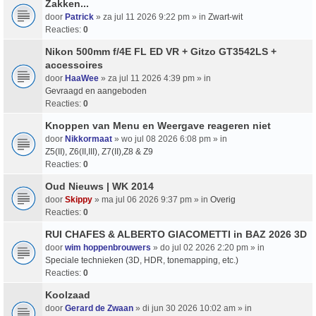
Zakken...
door
Patrick
» za jul 11 2026 9:22 pm » in
Zwart-wit
Reacties:
0
Nikon 500mm f/4E FL ED VR + Gitzo GT3542LS +
accessoires
door
HaaWee
» za jul 11 2026 4:39 pm » in
Gevraagd en aangeboden
Reacties:
0
Knoppen van Menu en Weergave reageren niet
door
Nikkormaat
» wo jul 08 2026 6:08 pm » in
Z5(II), Z6(II,III), Z7(II),Z8 & Z9
Reacties:
0
Oud Nieuws | WK 2014
door
Skippy
» ma jul 06 2026 9:37 pm » in
Overig
Reacties:
0
RUI CHAFES & ALBERTO GIACOMETTI in BAZ 2026 3D
door
wim hoppenbrouwers
» do jul 02 2026 2:20 pm » in
Speciale technieken (3D, HDR, tonemapping, etc.)
Reacties:
0
Koolzaad
door
Gerard de Zwaan
» di jun 30 2026 10:02 am » in