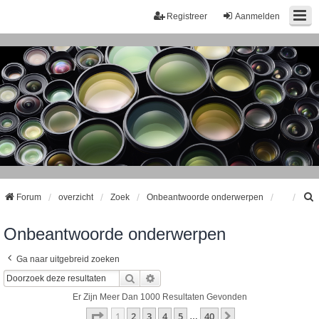
Registreer
Aanmelden
Forum
overzicht
Zoek
Onbeantwoorde onderwerpen
Onbeantwoorde onderwerpen
k
Ga naar uitgebreid zoeken
Zoek
Uitgebreid Zoeken
Er Zijn Meer Dan 1000 Resultaten Gevonden
Pagina
1
Van
40
1
2
3
4
5
40
Volgende
…