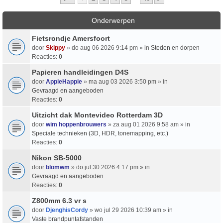
Onderwerpen
Fietsrondje Amersfoort
door
Skippy
» do aug 06 2026 9:14 pm » in
Steden en dorpen
Reacties:
0
Papieren handleidingen D4S
door
AppieHappie
» ma aug 03 2026 3:50 pm » in
Gevraagd en aangeboden
Reacties:
0
Uitzicht dak Montevideo Rotterdam 3D
door
wim hoppenbrouwers
» za aug 01 2026 9:58 am » in
Speciale technieken (3D, HDR, tonemapping, etc.)
Reacties:
0
Nikon SB-5000
door
blomwm
» do jul 30 2026 4:17 pm » in
Gevraagd en aangeboden
Reacties:
0
Z800mm 6.3 vr s
door
DjenghisCordy
» wo jul 29 2026 10:39 am » in
Vaste brandpuntafstanden