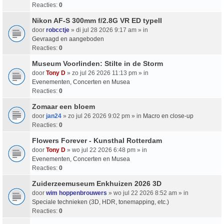
Reacties:
0
Nikon AF-S 300mm f/2.8G VR ED typeII
door
robcctje
» di jul 28 2026 9:17 am » in
Gevraagd en aangeboden
Reacties:
0
Museum Voorlinden: Stilte in de Storm
door
Tony D
» zo jul 26 2026 11:13 pm » in
Evenementen, Concerten en Musea
Reacties:
0
Zomaar een bloem
door
jan24
» zo jul 26 2026 9:02 pm » in
Macro en close-up
Reacties:
0
Flowers Forever - Kunsthal Rotterdam
door
Tony D
» wo jul 22 2026 6:48 pm » in
Evenementen, Concerten en Musea
Reacties:
0
Zuiderzeemuseum Enkhuizen 2026 3D
door
wim hoppenbrouwers
» wo jul 22 2026 8:52 am » in
Speciale technieken (3D, HDR, tonemapping, etc.)
Reacties:
0