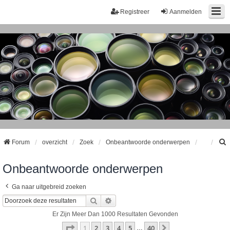
Registreer
Aanmelden
Forum
overzicht
Zoek
Onbeantwoorde onderwerpen
Onbeantwoorde onderwerpen
k
Ga naar uitgebreid zoeken
Zoek
Uitgebreid Zoeken
Er Zijn Meer Dan 1000 Resultaten Gevonden
Pagina
1
Van
40
1
2
3
4
5
40
Volgende
…