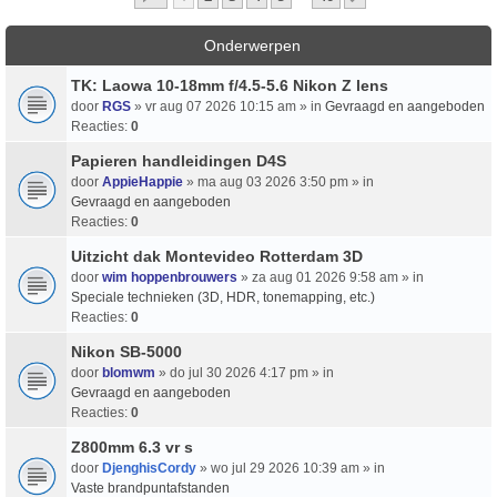
Onderwerpen
TK: Laowa 10-18mm f/4.5-5.6 Nikon Z lens
door
RGS
» vr aug 07 2026 10:15 am » in
Gevraagd en aangeboden
Reacties:
0
Papieren handleidingen D4S
door
AppieHappie
» ma aug 03 2026 3:50 pm » in
Gevraagd en aangeboden
Reacties:
0
Uitzicht dak Montevideo Rotterdam 3D
door
wim hoppenbrouwers
» za aug 01 2026 9:58 am » in
Speciale technieken (3D, HDR, tonemapping, etc.)
Reacties:
0
Nikon SB-5000
door
blomwm
» do jul 30 2026 4:17 pm » in
Gevraagd en aangeboden
Reacties:
0
Z800mm 6.3 vr s
door
DjenghisCordy
» wo jul 29 2026 10:39 am » in
Vaste brandpuntafstanden