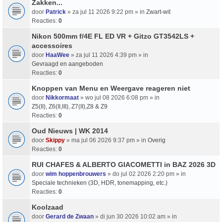
Zakken...
door
Patrick
» za jul 11 2026 9:22 pm » in
Zwart-wit
Reacties:
0
Nikon 500mm f/4E FL ED VR + Gitzo GT3542LS +
accessoires
door
HaaWee
» za jul 11 2026 4:39 pm » in
Gevraagd en aangeboden
Reacties:
0
Knoppen van Menu en Weergave reageren niet
door
Nikkormaat
» wo jul 08 2026 6:08 pm » in
Z5(II), Z6(II,III), Z7(II),Z8 & Z9
Reacties:
0
Oud Nieuws | WK 2014
door
Skippy
» ma jul 06 2026 9:37 pm » in
Overig
Reacties:
0
RUI CHAFES & ALBERTO GIACOMETTI in BAZ 2026 3D
door
wim hoppenbrouwers
» do jul 02 2026 2:20 pm » in
Speciale technieken (3D, HDR, tonemapping, etc.)
Reacties:
0
Koolzaad
door
Gerard de Zwaan
» di jun 30 2026 10:02 am » in