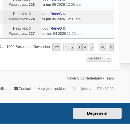
Weergaves:
228
vr jun 05 2026 12:05 am
Reacties:
0
door
ReneG
Weergaves:
224
vr jun 05 2026 12:01 am
Reacties:
0
door
ReneG
Weergaves:
227
do jun 04 2026 11:59 pm
Pagina
1
Van
40
1
2
3
4
5
40
Volgend
 Dan 1000 Resultaten Gevonden
…
Ga Naar
Nikon Club Nederland - Team
lijst
Contact
Verwijder cookies
Alle tijden zijn
UTC+02:00
Begrepen!