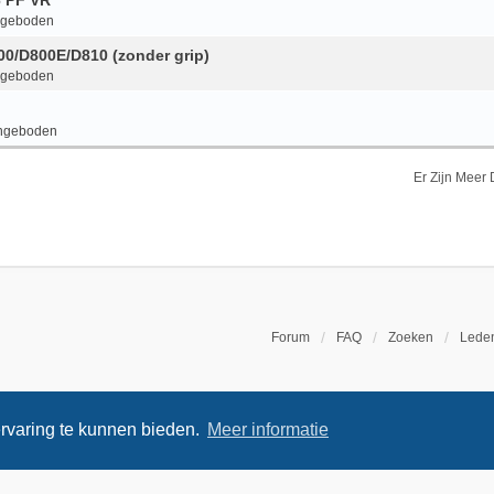
6 PF VR
ngeboden
800/D800E/D810 (zonder grip)
ngeboden
ngeboden
Er Zijn Meer
Forum
FAQ
Zoeken
Leden
rvaring te kunnen bieden.
Meer informatie