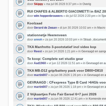
door
Skippy
» ma jul 06 2026 9:37 pm » in
Overig
RUI CHAFES & ALBERTO GIACOMETTI in BAZ 20
door
wim hoppenbrouwers
» do jul 02 2026 2:20 pm » in
Spe
Koolzaad
door
Gerard de Zwaan
» di jun 30 2026 10:02 am » in
Macro 
stationnetje Heerenveen
door
annoh
» za jun 20 2026 10:03 pm » in
Straat-, documenta
TKA Manfrotto 3-pootstatief incl video kop
door
Reest
» zo jun 14 2026 1:21 pm » in
Gevraagd en aan
Te koop: Complete set studio gear
door
Aad1960
» vr jun 12 2026 11:51 am » in
Gevraagd en 
TKA MB-D12 grip/battery pack voor D800+D810
door
martin007
» za jun 06 2026 1:26 pm » in
Gevraagd en 
GEVRAAGD : CFexpress Type B Card >64Gb voo
door
martin007
» za jun 06 2026 1:18 pm » in
Gevraagd en 
2 Vrijkaartjes Foto Fair Eersel 6+7 juni 2026
door
martin007
» za jun 06 2026 12:41 pm » in
Komende ev