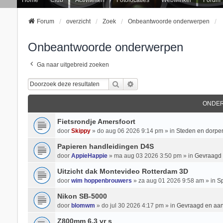
Forum
overzicht
Zoek
Onbeantwoorde onderwerpen
Onbeantwoorde onderwerpen
Ga naar uitgebreid zoeken
Zoek
Uitgebreid Zoeken
ONDE
Fietsrondje Amersfoort
door
Skippy
» do aug 06 2026 9:14 pm » in
Steden en dorpe
Papieren handleidingen D4S
door
AppieHappie
» ma aug 03 2026 3:50 pm » in
Gevraagd
Uitzicht dak Montevideo Rotterdam 3D
door
wim hoppenbrouwers
» za aug 01 2026 9:58 am » in
Sp
Nikon SB-5000
door
blomwm
» do jul 30 2026 4:17 pm » in
Gevraagd en aa
Z800mm 6.3 vr s