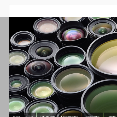
Home
Club
Activiteiten
Fotolocaties
Webwinkel
Forum