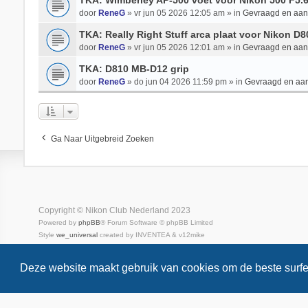
TKA: Wimberley AP-500 voet voor Nikon 500 F5.
door
ReneG
» vr jun 05 2026 12:05 am » in
Gevraagd en aa
TKA: Really Right Stuff arca plaat voor Nikon D
door
ReneG
» vr jun 05 2026 12:01 am » in
Gevraagd en aa
TKA: D810 MB-D12 grip
door
ReneG
» do jun 04 2026 11:59 pm » in
Gevraagd en aa
Ga Naar Uitgebreid Zoeken
Copyright © Nikon Club Nederland 2023
Powered by
phpBB
® Forum Software © phpBB Limited
Style
we_universal
created by INVENTEA & v12mike
Privacy
Gebruikersvoorwaarden
Deze website maakt gebruik van cookies om de beste surfe