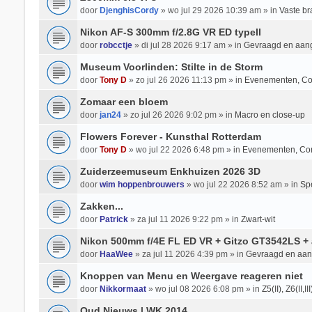
door
DjenghisCordy
» wo jul 29 2026 10:39 am » in
Vaste b
Nikon AF-S 300mm f/2.8G VR ED typeII
door
robcctje
» di jul 28 2026 9:17 am » in
Gevraagd en aan
Museum Voorlinden: Stilte in de Storm
door
Tony D
» zo jul 26 2026 11:13 pm » in
Evenementen, Co
Zomaar een bloem
door
jan24
» zo jul 26 2026 9:02 pm » in
Macro en close-up
Flowers Forever - Kunsthal Rotterdam
door
Tony D
» wo jul 22 2026 6:48 pm » in
Evenementen, Co
Zuiderzeemuseum Enkhuizen 2026 3D
door
wim hoppenbrouwers
» wo jul 22 2026 8:52 am » in
Spe
Zakken...
door
Patrick
» za jul 11 2026 9:22 pm » in
Zwart-wit
Nikon 500mm f/4E FL ED VR + Gitzo GT3542LS + 
door
HaaWee
» za jul 11 2026 4:39 pm » in
Gevraagd en aa
Knoppen van Menu en Weergave reageren niet
door
Nikkormaat
» wo jul 08 2026 6:08 pm » in
Z5(II), Z6(II,II
Oud Nieuws | WK 2014