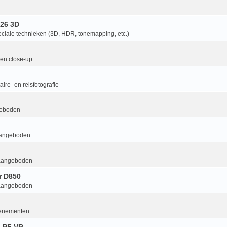
26 3D
ciale technieken (3D, HDR, tonemapping, etc.)
en close-up
ire- en reisfotografie
geboden
aangeboden
aangeboden
r D850
aangeboden
enementen