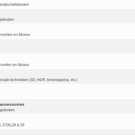
randpuntafstanden
geboden
ncerten en Musea
ncerten en Musea
ciale technieken (3D, HDR, tonemapping, etc.)
accessoires
ngeboden
I), Z7(II),Z8 & Z9