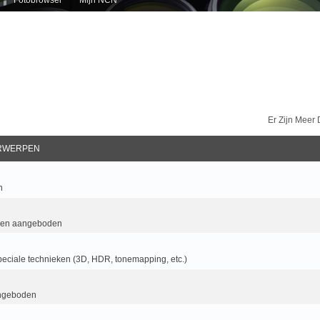
Er Zijn Meer
RWERPEN
n
 en aangeboden
eciale technieken (3D, HDR, tonemapping, etc.)
ngeboden