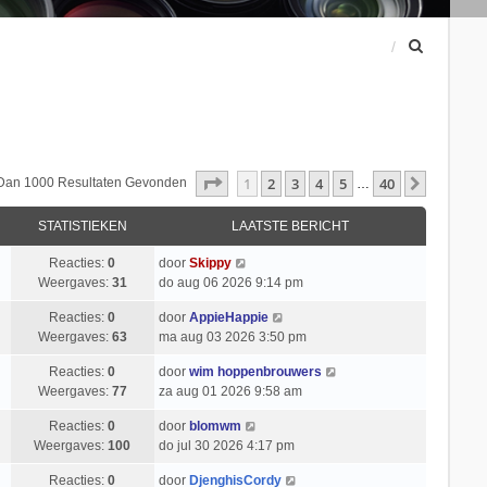
Z
o
e
k
Pagina
1
Van
40
1
2
3
4
5
40
Volgend
 Dan 1000 Resultaten Gevonden
…
STATISTIEKEN
LAATSTE BERICHT
Reacties:
0
door
Skippy
Weergaves:
31
do aug 06 2026 9:14 pm
Reacties:
0
door
AppieHappie
Weergaves:
63
ma aug 03 2026 3:50 pm
Reacties:
0
door
wim hoppenbrouwers
Weergaves:
77
za aug 01 2026 9:58 am
Reacties:
0
door
blomwm
Weergaves:
100
do jul 30 2026 4:17 pm
Reacties:
0
door
DjenghisCordy