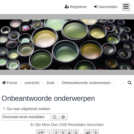
Registreer
Aanmelden
Forum
overzicht
Zoek
Onbeantwoorde onderwerpen
Onbeantwoorde onderwerpen
k
Ga naar uitgebreid zoeken
Zoek
Uitgebreid Zoeken
Er Zijn Meer Dan 1000 Resultaten Gevonden
Pagina
1
Van
40
1
2
3
4
5
40
Volgende
…