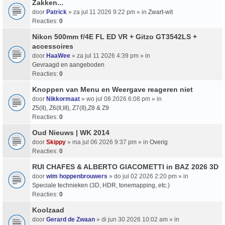
Zakken...
door
Patrick
» za jul 11 2026 9:22 pm » in
Zwart-wit
Reacties:
0
Nikon 500mm f/4E FL ED VR + Gitzo GT3542LS +
accessoires
door
HaaWee
» za jul 11 2026 4:39 pm » in
Gevraagd en aangeboden
Reacties:
0
Knoppen van Menu en Weergave reageren niet
door
Nikkormaat
» wo jul 08 2026 6:08 pm » in
Z5(II), Z6(II,III), Z7(II),Z8 & Z9
Reacties:
0
Oud Nieuws | WK 2014
door
Skippy
» ma jul 06 2026 9:37 pm » in
Overig
Reacties:
0
RUI CHAFES & ALBERTO GIACOMETTI in BAZ 2026 3D
door
wim hoppenbrouwers
» do jul 02 2026 2:20 pm » in
Speciale technieken (3D, HDR, tonemapping, etc.)
Reacties:
0
Koolzaad
door
Gerard de Zwaan
» di jun 30 2026 10:02 am » in