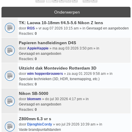
Onderwerpen
TK: Laowa 10-18mm f/4.5-5.6 Nikon Z lens
door
RGS
» vr aug 07 2026 10:15 am » in
Gevraagd en aangeboden
Reacties:
0
Papieren handleidingen D4S
door
AppieHappie
» ma aug 03 2026 3:50 pm » in
Gevraagd en aangeboden
Reacties:
0
Uitzicht dak Montevideo Rotterdam 3D
door
wim hoppenbrouwers
» za aug 01 2026 9:58 am » in
Speciale technieken (3D, HDR, tonemapping, etc.)
Reacties:
0
Nikon SB-5000
door
blomwm
» do jul 30 2026 4:17 pm » in
Gevraagd en aangeboden
Reacties:
0
Z800mm 6.3 vr s
door
DjenghisCordy
» wo jul 29 2026 10:39 am » in
Vaste brandpuntafstanden