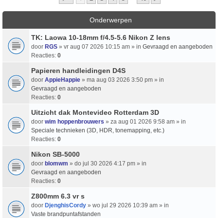
Onderwerpen
TK: Laowa 10-18mm f/4.5-5.6 Nikon Z lens
door
RGS
» vr aug 07 2026 10:15 am » in
Gevraagd en aangeboden
Reacties:
0
Papieren handleidingen D4S
door
AppieHappie
» ma aug 03 2026 3:50 pm » in
Gevraagd en aangeboden
Reacties:
0
Uitzicht dak Montevideo Rotterdam 3D
door
wim hoppenbrouwers
» za aug 01 2026 9:58 am » in
Speciale technieken (3D, HDR, tonemapping, etc.)
Reacties:
0
Nikon SB-5000
door
blomwm
» do jul 30 2026 4:17 pm » in
Gevraagd en aangeboden
Reacties:
0
Z800mm 6.3 vr s
door
DjenghisCordy
» wo jul 29 2026 10:39 am » in
Vaste brandpuntafstanden