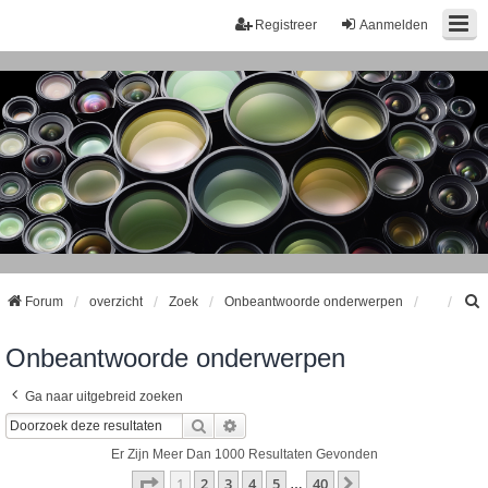
Registreer
Aanmelden
Forum
overzicht
Zoek
Onbeantwoorde onderwerpen
Onbeantwoorde onderwerpen
k
Ga naar uitgebreid zoeken
Zoek
Uitgebreid Zoeken
Er Zijn Meer Dan 1000 Resultaten Gevonden
Pagina
1
Van
40
1
2
3
4
5
40
Volgende
…