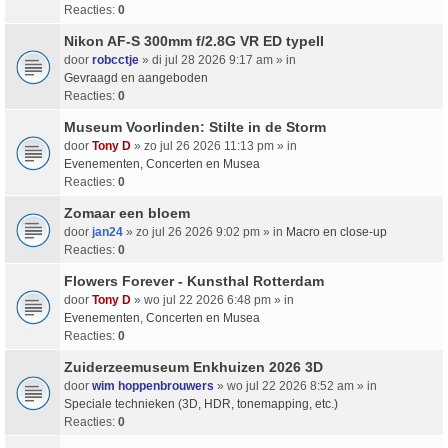
Reacties:
0
Nikon AF-S 300mm f/2.8G VR ED typeII
door
robcctje
» di jul 28 2026 9:17 am » in
Gevraagd en aangeboden
Reacties:
0
Museum Voorlinden: Stilte in de Storm
door
Tony D
» zo jul 26 2026 11:13 pm » in
Evenementen, Concerten en Musea
Reacties:
0
Zomaar een bloem
door
jan24
» zo jul 26 2026 9:02 pm » in
Macro en close-up
Reacties:
0
Flowers Forever - Kunsthal Rotterdam
door
Tony D
» wo jul 22 2026 6:48 pm » in
Evenementen, Concerten en Musea
Reacties:
0
Zuiderzeemuseum Enkhuizen 2026 3D
door
wim hoppenbrouwers
» wo jul 22 2026 8:52 am » in
Speciale technieken (3D, HDR, tonemapping, etc.)
Reacties:
0