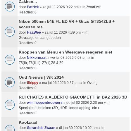
Zakken...
door
Patrick
» za jul 11 2026 9:22 pm » in
Zwart-wit
Reacties:
0
Nikon 500mm f/4E FL ED VR + Gitzo GT3542LS +
accessoires
door
HaaWee
» za jul 11 2026 4:39 pm » in
Gevraagd en aangeboden
Reacties:
0
Knoppen van Menu en Weergave reageren niet
door
Nikkormaat
» wo jul 08 2026 6:08 pm » in
Z5(II), Z6(II,III), Z7(II),Z8 & Z9
Reacties:
0
Oud Nieuws | WK 2014
door
Skippy
» ma jul 06 2026 9:37 pm » in
Overig
Reacties:
0
RUI CHAFES & ALBERTO GIACOMETTI in BAZ 2026 3D
door
wim hoppenbrouwers
» do jul 02 2026 2:20 pm » in
Speciale technieken (3D, HDR, tonemapping, etc.)
Reacties:
0
Koolzaad
door
Gerard de Zwaan
» di jun 30 2026 10:02 am » in