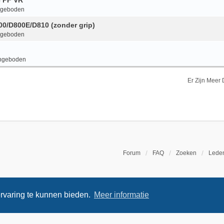
6 PF VR
ngeboden
800/D800E/D810 (zonder grip)
ngeboden
ngeboden
Er Zijn Meer
Forum
FAQ
Zoeken
Leden
rvaring te kunnen bieden.
Meer informatie