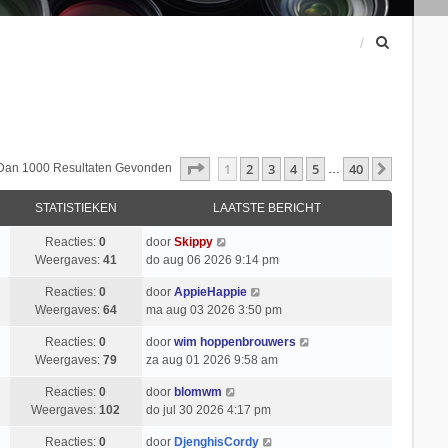
Z
o
e
k
Pagina
1
Van
40
1
2
3
4
5
40
Volgend
 Dan 1000 Resultaten Gevonden
…
STATISTIEKEN
LAATSTE BERICHT
Reacties:
0
door
Skippy
Weergaves:
41
do aug 06 2026 9:14 pm
Reacties:
0
door
AppieHappie
Weergaves:
64
ma aug 03 2026 3:50 pm
Reacties:
0
door
wim hoppenbrouwers
Weergaves:
79
za aug 01 2026 9:58 am
Reacties:
0
door
blomwm
Weergaves:
102
do jul 30 2026 4:17 pm
Reacties:
0
door
DjenghisCordy