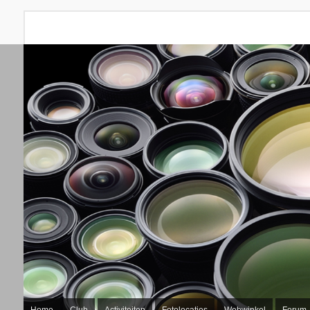
Home
Club
Activiteiten
Fotolocaties
Webwinkel
Forum