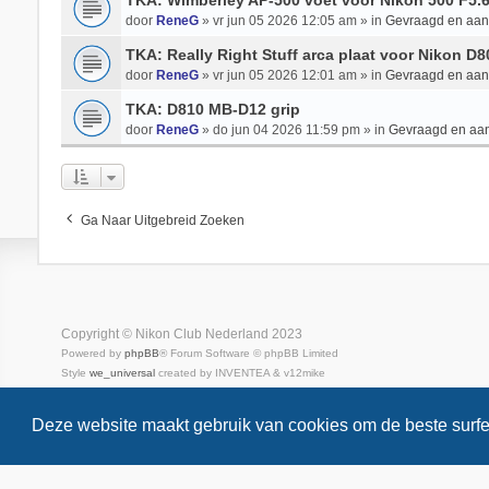
TKA: Wimberley AP-500 voet voor Nikon 500 F5.
door
ReneG
» vr jun 05 2026 12:05 am » in
Gevraagd en aa
TKA: Really Right Stuff arca plaat voor Nikon D
door
ReneG
» vr jun 05 2026 12:01 am » in
Gevraagd en aa
TKA: D810 MB-D12 grip
door
ReneG
» do jun 04 2026 11:59 pm » in
Gevraagd en aa
Ga Naar Uitgebreid Zoeken
Copyright © Nikon Club Nederland 2023
Powered by
phpBB
® Forum Software © phpBB Limited
Style
we_universal
created by INVENTEA & v12mike
Privacy
Gebruikersvoorwaarden
Deze website maakt gebruik van cookies om de beste surfe