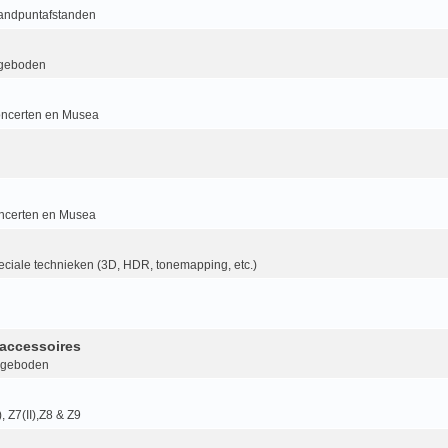
randpuntafstanden
geboden
ncerten en Musea
ncerten en Musea
ciale technieken (3D, HDR, tonemapping, etc.)
accessoires
ngeboden
I), Z7(II),Z8 & Z9