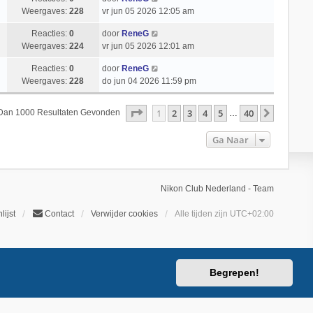
Weergaves:
228
vr jun 05 2026 12:05 am
Reacties:
0
door
ReneG
Weergaves:
224
vr jun 05 2026 12:01 am
Reacties:
0
door
ReneG
Weergaves:
228
do jun 04 2026 11:59 pm
Pagina
1
Van
40
1
2
3
4
5
40
Volgend
 Dan 1000 Resultaten Gevonden
…
Ga Naar
Nikon Club Nederland - Team
lijst
Contact
Verwijder cookies
Alle tijden zijn
UTC+02:00
Begrepen!