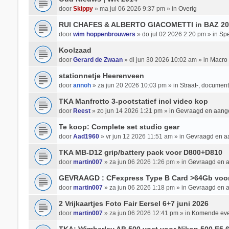
door
Skippy
» ma jul 06 2026 9:37 pm » in
Overig
RUI CHAFES & ALBERTO GIACOMETTI in BAZ 20
door
wim hoppenbrouwers
» do jul 02 2026 2:20 pm » in
Spe
Koolzaad
door
Gerard de Zwaan
» di jun 30 2026 10:02 am » in
Macro 
stationnetje Heerenveen
door
annoh
» za jun 20 2026 10:03 pm » in
Straat-, documenta
TKA Manfrotto 3-pootstatief incl video kop
door
Reest
» zo jun 14 2026 1:21 pm » in
Gevraagd en aan
Te koop: Complete set studio gear
door
Aad1960
» vr jun 12 2026 11:51 am » in
Gevraagd en 
TKA MB-D12 grip/battery pack voor D800+D810
door
martin007
» za jun 06 2026 1:26 pm » in
Gevraagd en 
GEVRAAGD : CFexpress Type B Card >64Gb voo
door
martin007
» za jun 06 2026 1:18 pm » in
Gevraagd en 
2 Vrijkaartjes Foto Fair Eersel 6+7 juni 2026
door
martin007
» za jun 06 2026 12:41 pm » in
Komende ev