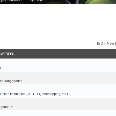
Er Zijn Meer
RWERPEN
n
 en aangeboden
eciale technieken (3D, HDR, tonemapping, etc.)
ngeboden