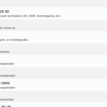
26 3D
ciale technieken (3D, HDR, tonemapping, etc.)
en close-up
ire- en reisfotografie
geboden
aangeboden
aangeboden
r D850
aangeboden
enementen