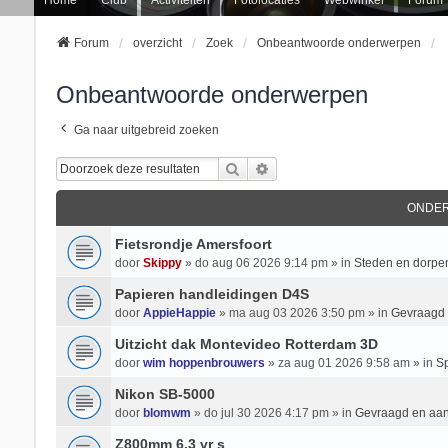
Forum
overzicht
Zoek
Onbeantwoorde onderwerpen
Onbeantwoorde onderwerpen
Ga naar uitgebreid zoeken
Zoek
Uitgebreid Zoeken
ONDE
Fietsrondje Amersfoort
door
Skippy
» do aug 06 2026 9:14 pm » in
Steden en dorpe
Papieren handleidingen D4S
door
AppieHappie
» ma aug 03 2026 3:50 pm » in
Gevraagd
Uitzicht dak Montevideo Rotterdam 3D
door
wim hoppenbrouwers
» za aug 01 2026 9:58 am » in
Sp
Nikon SB-5000
door
blomwm
» do jul 30 2026 4:17 pm » in
Gevraagd en aa
Z800mm 6.3 vr s