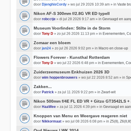
door
DjenghisCordy
» wo jul 29 2026 10:39 am » in
Vaste b
Nikon AF-S 300mm f/2.8G VR ED typeII
door
robcctje
» di jul 28 2026 9:17 am » in
Gevraagd en aan
Museum Voorlinden: Stilte in de Storm
door
Tony D
» zo jul 26 2026 11:13 pm » in
Evenementen, Co
Zomaar een bloem
door
jan24
» zo jul 26 2026 9:02 pm » in
Macro en close-up
Flowers Forever - Kunsthal Rotterdam
door
Tony D
» wo jul 22 2026 6:48 pm » in
Evenementen, Co
Zuiderzeemuseum Enkhuizen 2026 3D
door
wim hoppenbrouwers
» wo jul 22 2026 8:52 am » in
Spe
Zakken...
door
Patrick
» za jul 11 2026 9:22 pm » in
Zwart-wit
Nikon 500mm f/4E FL ED VR + Gitzo GT3542LS + 
door
HaaWee
» za jul 11 2026 4:39 pm » in
Gevraagd en aa
Knoppen van Menu en Weergave reageren niet
door
Nikkormaat
» wo jul 08 2026 6:08 pm » in
Z5(II), Z6(II,II
Oud Nieuws | WK 2014